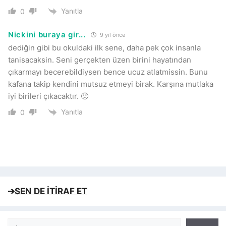
Yanıtla
0
Nickini buraya gir...
9 yıl önce
dediğin gibi bu okuldaki ilk sene, daha pek çok insanla
tanisacaksin. Seni gerçekten üzen birini hayatından
çıkarmayı becerebildiysen bence ucuz atlatmissin. Bunu
kafana takip kendini mutsuz etmeyi birak. Karşına mutlaka
iyi birileri çıkacaktır. 🙂
Yanıtla
0
➔
SEN DE İTİRAF ET
Ara