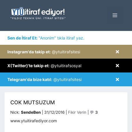
İçeriğe
atla
MENÜ
×
Sen de İtiraf Et:
"Anonim" tıkla itiraf yaz.
×
Instagram'da takip et:
@ytuitirafsitesi
×
X(Twitter)'te takip et:
@ytuitirafsosyal
×
Telegram'da bize katıl:
@ytuitirafsitesi
COK MUTSUZUM
Kategoriler
Nick:
SendeBen
|
31/12/2016
|
Fikir Verin
|
💬
3
www.ytuitirafediyor.com