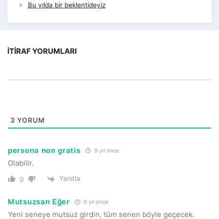
Bu yılda bir beklentideyiz
İTIRAF YORUMLARI
3
YORUM
persona non gratis
9 yıl önce
Olabilir.
Yanıtla
0
Mutsuzsan Eğer
9 yıl önce
Yeni seneye mutsuz girdin, tüm senen böyle geçecek.