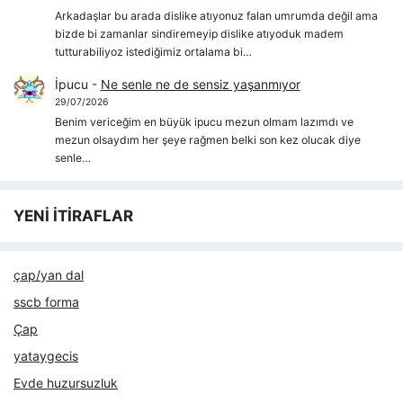
Arkadaşlar bu arada dislike atıyonuz falan umrumda değil ama
bizde bi zamanlar sindiremeyip dislike atıyoduk madem
tutturabiliyoz istediğimiz ortalama bi…
İpucu
-
Ne senle ne de sensiz yaşanmıyor
29/07/2026
Benim vericeğim en büyük ipucu mezun olmam lazımdı ve
mezun olsaydım her şeye rağmen belki son kez olucak diye
senle…
YENİ İTİRAFLAR
çap/yan dal
sscb forma
Çap
yataygecis
Evde huzursuzluk