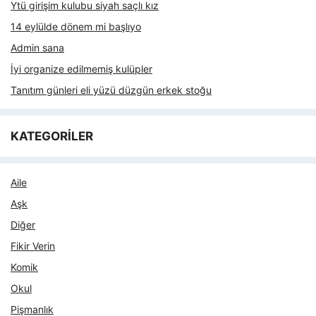
Ytü girişim kulubu siyah saçlı kız
14 eylülde dönem mi başlıyo
Admin sana
İyi organize edilmemiş kulüpler
Tanıtım günleri eli yüzü düzgün erkek stoğu
KATEGORİLER
Aile
Aşk
Diğer
Fikir Verin
Komik
Okul
Pişmanlık