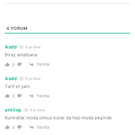
4
YORUM
Asdd
9 yıl önce
Biraz anlatsana
Yanıtla
0
Asdd
9 yıl önce
Tarif et yani
Yanıtla
0
antilop
9 yıl önce
Kumrallar moda olmus kızlar da hep moda peşinde
Yanıtla
0