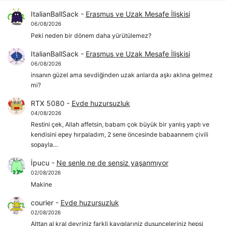
ItalianBallSack
-
Erasmus ve Uzak Mesafe İlişkisi
06/08/2026
Peki neden bir dönem daha yürütülemez?
ItalianBallSack
-
Erasmus ve Uzak Mesafe İlişkisi
06/08/2026
insanın güzel ama sevdiğinden uzak anlarda aşkı aklına gelmez
mi?
RTX 5080
-
Evde huzursuzluk
04/08/2026
Restini çek, Allah affetsin, babam çok büyük bir yanlış yaptı ve
kendisini epey hırpaladım, 2 sene öncesinde babaannem çivili
sopayla…
İpucu
-
Ne senle ne de sensiz yaşanmıyor
02/08/2026
Makine
courier
-
Evde huzursuzluk
02/08/2026
Alttan al kral devriniz farkli kaygılarıniz dusunceleriniz hepsi