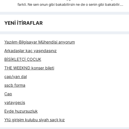
farkli. Ne sen onun gibi bakabilirsin ne de o senin gibi bakabilir.…
YENİ İTİRAFLAR
Yazılım-Bilgisayar Mühendisi arıyorum
Arkadaşlar kaç yaşındasınız
BİSİKLETÇİ ÇOCUK
THE WEEKND konser bileti
çap/yan dal
sscb forma
Çap
yataygecis
Evde huzursuzluk
Ytü girişim kulubu siyah saçlı kız