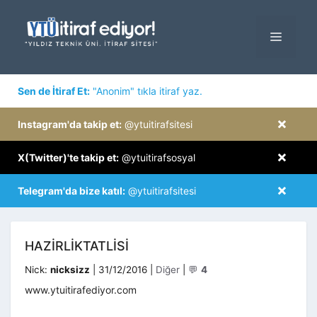
İçeriğe
atla
MENÜ
×
Sen de İtiraf Et:
"Anonim" tıkla itiraf yaz.
×
Instagram'da takip et:
@ytuitirafsitesi
×
X(Twitter)'te takip et:
@ytuitirafsosyal
×
Telegram'da bize katıl:
@ytuitirafsitesi
HAZIRLIKTATLISI
Kategoriler
Nick:
nicksizz
|
31/12/2016
|
Diğer
|
💬
4
www.ytuitirafediyor.com