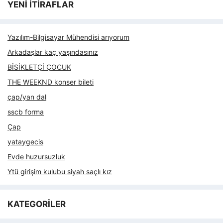
YENİ İTİRAFLAR
Yazılım-Bilgisayar Mühendisi arıyorum
Arkadaşlar kaç yaşındasınız
BİSİKLETÇİ ÇOCUK
THE WEEKND konser bileti
çap/yan dal
sscb forma
Çap
yataygecis
Evde huzursuzluk
Ytü girişim kulubu siyah saçlı kız
KATEGORİLER