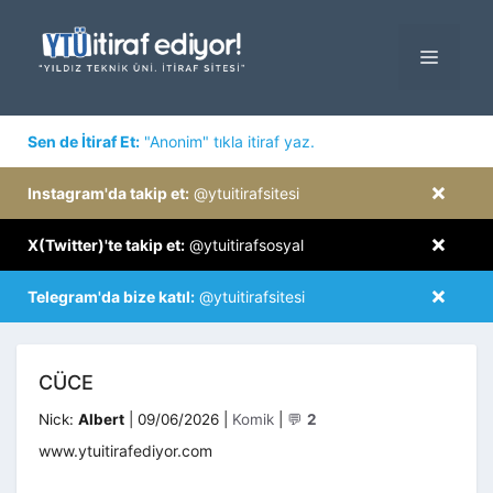
İçeriğe
atla
MENÜ
×
Sen de İtiraf Et:
"Anonim" tıkla itiraf yaz.
×
Instagram'da takip et:
@ytuitirafsitesi
×
X(Twitter)'te takip et:
@ytuitirafsosyal
×
Telegram'da bize katıl:
@ytuitirafsitesi
CÜCE
Kategoriler
Nick:
Albert
|
09/06/2026
|
Komik
|
💬
2
www.ytuitirafediyor.com