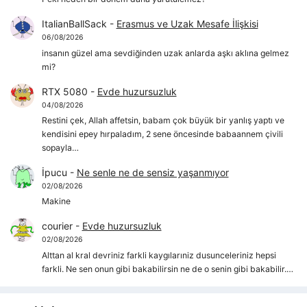
ItalianBallSack
-
Erasmus ve Uzak Mesafe İlişkisi
06/08/2026
insanın güzel ama sevdiğinden uzak anlarda aşkı aklına gelmez
mi?
RTX 5080
-
Evde huzursuzluk
04/08/2026
Restini çek, Allah affetsin, babam çok büyük bir yanlış yaptı ve
kendisini epey hırpaladım, 2 sene öncesinde babaannem çivili
sopayla…
İpucu
-
Ne senle ne de sensiz yaşanmıyor
02/08/2026
Makine
courier
-
Evde huzursuzluk
02/08/2026
Alttan al kral devriniz farkli kaygılarıniz dusunceleriniz hepsi
farkli. Ne sen onun gibi bakabilirsin ne de o senin gibi bakabilir.…