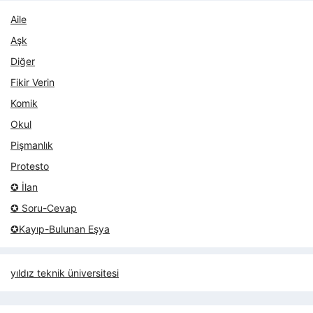
Aile
Aşk
Diğer
Fikir Verin
Komik
Okul
Pişmanlık
Protesto
✪ İlan
✪ Soru-Cevap
✪Kayıp-Bulunan Eşya
yıldız teknik üniversitesi