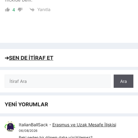
Yanıtla
4
➔
SEN DE İTİRAF ET
Ara
Ara
YENİ YORUMLAR
ItalianBallSack
-
Erasmus ve Uzak Mesafe İlişkisi
06/08/2026
Peki neden bir dönem daha yürütülemez?