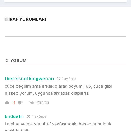
İTIRAF YORUMLARI
2
YORUM
thereisnothingwecan
1 ay önce
cüce degilim ama erkek olarak boyum 165, cüce gibi
hissediyorum, uygunsa arkadas olabiliriz
Yanıtla
-1
Endustri
1 ay önce
Lamine yamal ytu itiraf sayfasındaki hesabını bulduk
nickide belli.