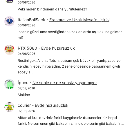
06/08/2026
Peki neden bir dönem daha yürütülemez?
ItalianBallSack
-
Erasmus ve Uzak Mesafe İlişkisi
06/08/2026
insanın güzel ama sevdiğinden uzak anlarda aşkı aklına gelmez
mi?
RTX 5080
-
Evde huzursuzluk
04/08/2026
Restini çek, Allah affetsin, babam çok büyük bir yanlış yaptı ve
kendisini epey hırpaladım, 2 sene öncesinde babaannem çivili
sopayla…
İpucu
-
Ne senle ne de sensiz yaşanmıyor
02/08/2026
Makine
courier
-
Evde huzursuzluk
02/08/2026
Alttan al kral devriniz farkli kaygılarıniz dusunceleriniz hepsi
farkli. Ne sen onun gibi bakabilirsin ne de o senin gibi bakabilir.…