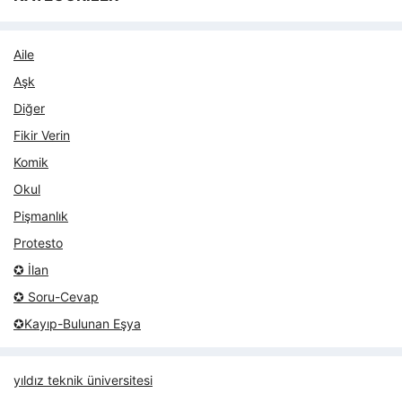
Aile
Aşk
Diğer
Fikir Verin
Komik
Okul
Pişmanlık
Protesto
✪ İlan
✪ Soru-Cevap
✪Kayıp-Bulunan Eşya
yıldız teknik üniversitesi