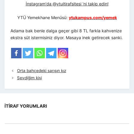
İnstagram'da @ytuitirafsitesi 'ni takip edin!
YTÜ Yemekhane Menüsü:
ytukampus.com/yemek
Adama bak benle dalga geçer gibi 8 TL farkla kahvenize
ekstra süt istermisiniz diyor. Masaya inek getirecek sanki.
Orta bahçedeki sarışın kız
Sevdiğim kişi
İTIRAF YORUMLARI