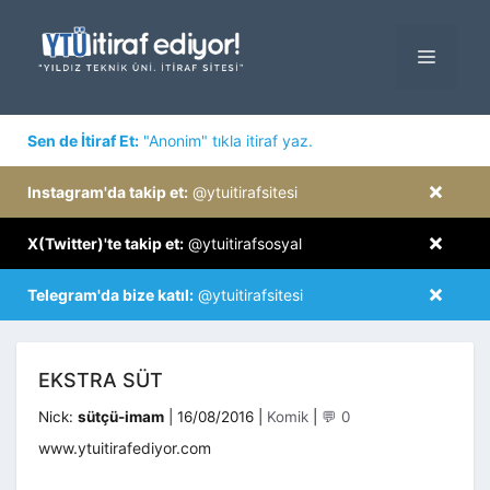
İçeriğe
atla
MENÜ
×
Sen de İtiraf Et:
"Anonim" tıkla itiraf yaz.
×
Instagram'da takip et:
@ytuitirafsitesi
×
X(Twitter)'te takip et:
@ytuitirafsosyal
×
Telegram'da bize katıl:
@ytuitirafsitesi
EKSTRA SÜT
Kategoriler
Nick:
sütçü-imam
|
16/08/2016
|
Komik
|
💬 0
www.ytuitirafediyor.com