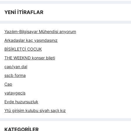
YENİ İTİRAFLAR
Yazılım-Bilgisayar Mühendisi arıyorum
Arkadaşlar kaç yaşındasınız
BİSİKLETÇİ ÇOCUK
THE WEEKND konser bileti
çap/yan dal
sscb forma
Çap
yataygecis
Evde huzursuzluk
Ytü girişim kulubu siyah saçlı kız
KATEGORİLER