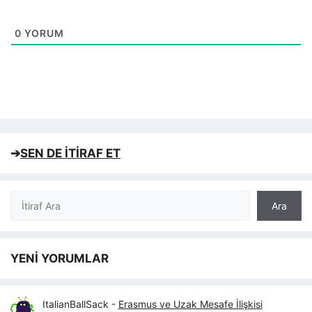
0
YORUM
➔
SEN DE İTİRAF ET
Ara
Ara
YENİ YORUMLAR
ItalianBallSack
-
Erasmus ve Uzak Mesafe İlişkisi