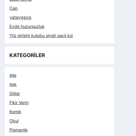
Çap
yataygecis
Evde huzursuzluk
Ytü girişim kulubu siyah saçlı kız
KATEGORİLER
Aile
Aşk
Diğer
Fikir Verin
Komik
Okul
Pişmanlık