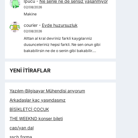
İpucu
-
Ne senle ne de sensiz yaşanmıyor
02/08/2026
Makine
courier
-
Evde huzursuzluk
02/08/2026
Alttan al kral devriniz farkli kaygılarıniz
dusunceleriniz hepsi farkli. Ne sen onun gibi
bakabilirsin ne de o senin gibi bakabilir.…
YENİ İTİRAFLAR
Yazılım-Bilgisayar Mühendisi arıyorum
Arkadaşlar kaç yaşındasınız
BİSİKLETÇİ ÇOCUK
THE WEEKND konser bileti
çap/yan dal
sscb forma