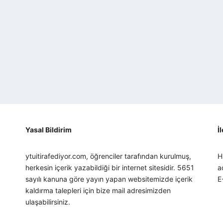
Yasal Bildirim
İ
ytuitirafediyor.com, öğrenciler tarafından kurulmuş,
H
herkesin içerik yazabildiği bir internet sitesidir. 5651
a
sayılı kanuna göre yayın yapan websitemizde içerik
E
kaldırma talepleri için bize mail adresimizden
ulaşabilirsiniz.