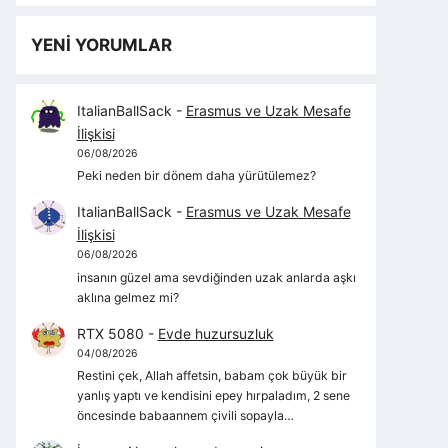
YENİ YORUMLAR
ItalianBallSack
-
Erasmus ve Uzak Mesafe
İlişkisi
06/08/2026
Peki neden bir dönem daha yürütülemez?
ItalianBallSack
-
Erasmus ve Uzak Mesafe
İlişkisi
06/08/2026
insanın güzel ama sevdiğinden uzak anlarda aşkı
aklına gelmez mi?
RTX 5080
-
Evde huzursuzluk
04/08/2026
Restini çek, Allah affetsin, babam çok büyük bir
yanlış yaptı ve kendisini epey hırpaladım, 2 sene
öncesinde babaannem çivili sopayla…