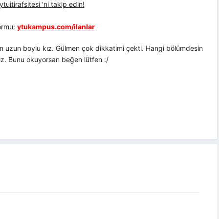
uitirafsitesi 'ni takip edin!
formu:
ytukampus.com/ilanlar
n uzun boylu kız. Gülmen çok dikkatimi çekti. Hangi bölümdesin
ız. Bunu okuyorsan beğen lütfen :/