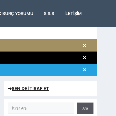
K BURÇ YORUMU
S.S.S
İLETIŞIM
×
×
×
×
➔
SEN DE İTİRAF ET
Ara
Ara