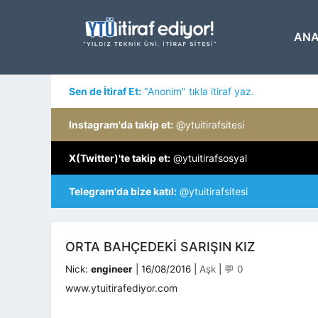
İçeriğe
atla
ANA
Sen de İtiraf Et:
"Anonim" tıkla itiraf yaz.
Instagram'da takip et:
@ytuitirafsitesi
X(Twitter)'te takip et:
@ytuitirafsosyal
Telegram'da bize katıl:
@ytuitirafsitesi
ORTA BAHÇEDEKI SARIŞIN KIZ
Kategoriler
Nick:
engineer
|
16/08/2016
|
Aşk
|
💬 0
www.ytuitirafediyor.com