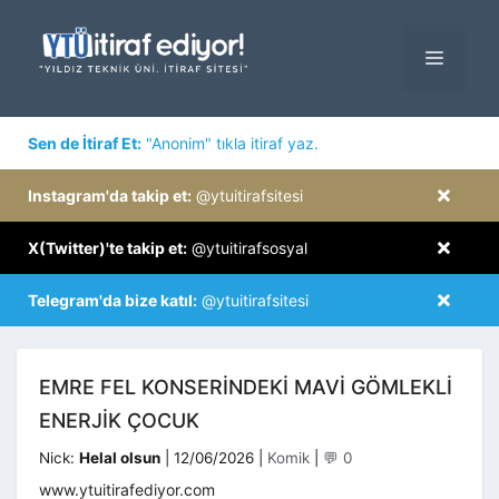
İçeriğe
atla
MENÜ
×
Sen de İtiraf Et:
"Anonim" tıkla itiraf yaz.
×
Instagram'da takip et:
@ytuitirafsitesi
×
X(Twitter)'te takip et:
@ytuitirafsosyal
×
Telegram'da bize katıl:
@ytuitirafsitesi
EMRE FEL KONSERINDEKI MAVI GÖMLEKLI
ENERJIK ÇOCUK
Kategoriler
Nick:
Helal olsun
|
12/06/2026
|
Komik
|
💬 0
www.ytuitirafediyor.com