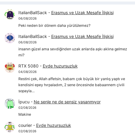
ItalianBallSack
-
Erasmus ve Uzak Mesafe İlişkisi
06/08/2026
Peki neden bir dönem daha yürütülemez?
ItalianBallSack
-
Erasmus ve Uzak Mesafe İlişkisi
06/08/2026
insanın güzel ama sevdiğinden uzak anlarda aşkı aklına gelmez
mi?
RTX 5080
-
Evde huzursuzluk
04/08/2026
Restini çek, Allah affetsin, babam çok büyük bir yanlış yaptı ve
kendisini epey hırpaladım, 2 sene öncesinde babaannem çivili
sopayla…
İpucu
-
Ne senle ne de sensiz yaşanmıyor
02/08/2026
Makine
courier
-
Evde huzursuzluk
02/08/2026