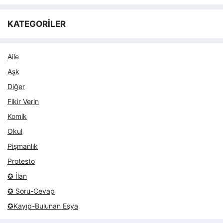
KATEGORİLER
Aile
Aşk
Diğer
Fikir Verin
Komik
Okul
Pişmanlık
Protesto
✪ İlan
✪ Soru-Cevap
✪Kayıp-Bulunan Eşya