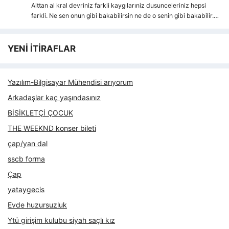
Alttan al kral devriniz farkli kaygılarıniz dusunceleriniz hepsi
farkli. Ne sen onun gibi bakabilirsin ne de o senin gibi bakabilir.…
YENİ İTİRAFLAR
Yazılım-Bilgisayar Mühendisi arıyorum
Arkadaşlar kaç yaşındasınız
BİSİKLETÇİ ÇOCUK
THE WEEKND konser bileti
çap/yan dal
sscb forma
Çap
yataygecis
Evde huzursuzluk
Ytü girişim kulubu siyah saçlı kız