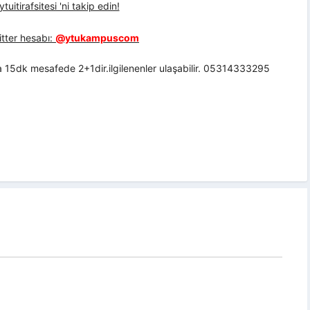
uitirafsitesi 'ni takip edin!
tter hesabı:
@ytukampuscom
a 15dk mesafede 2+1dir.ilgilenenler ulaşabilir. 05314333295