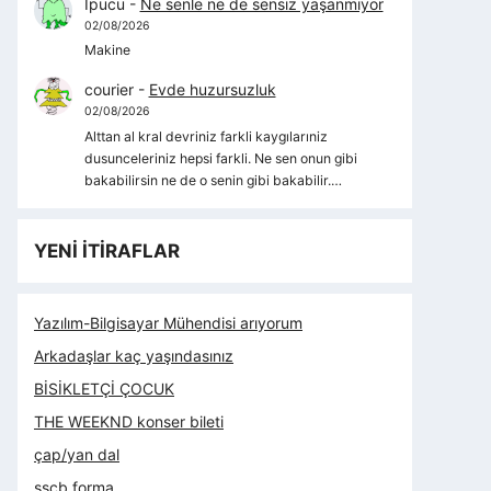
İpucu
-
Ne senle ne de sensiz yaşanmıyor
02/08/2026
Makine
courier
-
Evde huzursuzluk
02/08/2026
Alttan al kral devriniz farkli kaygılarıniz
dusunceleriniz hepsi farkli. Ne sen onun gibi
bakabilirsin ne de o senin gibi bakabilir.…
YENİ İTİRAFLAR
Yazılım-Bilgisayar Mühendisi arıyorum
Arkadaşlar kaç yaşındasınız
BİSİKLETÇİ ÇOCUK
THE WEEKND konser bileti
çap/yan dal
sscb forma