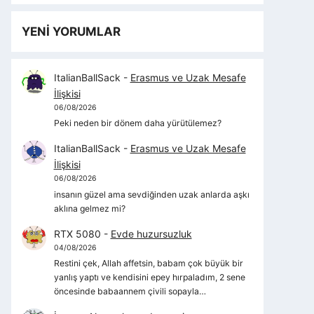
YENİ YORUMLAR
ItalianBallSack
-
Erasmus ve Uzak Mesafe
İlişkisi
06/08/2026
Peki neden bir dönem daha yürütülemez?
ItalianBallSack
-
Erasmus ve Uzak Mesafe
İlişkisi
06/08/2026
insanın güzel ama sevdiğinden uzak anlarda aşkı
aklına gelmez mi?
RTX 5080
-
Evde huzursuzluk
04/08/2026
Restini çek, Allah affetsin, babam çok büyük bir
yanlış yaptı ve kendisini epey hırpaladım, 2 sene
öncesinde babaannem çivili sopayla…