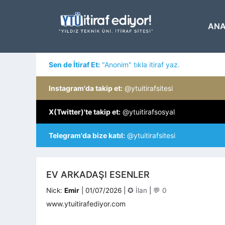
İçeriğe
atla
ANA
Sen de İtiraf Et:
"Anonim" tıkla itiraf yaz.
Instagram'da takip et:
@ytuitirafsitesi
X(Twitter)'te takip et:
@ytuitirafsosyal
Telegram'da bize katıl:
@ytuitirafsitesi
EV ARKADAŞI ESENLER
Kategoriler
Nick:
Emir
|
01/07/2026
|
✪ İlan
|
💬 0
www.ytuitirafediyor.com