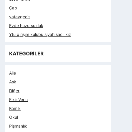
Çap
yataygecis
Evde huzursuzluk
Ytü girişim kulubu siyah saçlı kız
KATEGORİLER
Aile
Aşk
Diğer
Fikir Verin
Komik
Okul
Pişmanlık