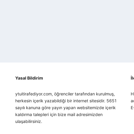
Yasal Bildirim
İ
ytuitirafediyor.com, öğrenciler tarafından kurulmuş,
H
herkesin içerik yazabildiği bir internet sitesidir. 5651
a
sayılı kanuna göre yayın yapan websitemizde içerik
E
kaldırma talepleri için bize mail adresimizden
ulaşabilirsiniz.