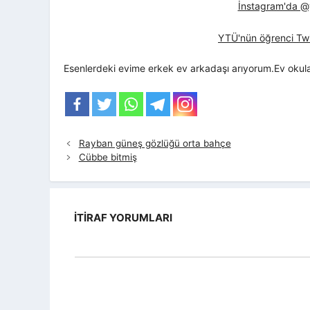
İnstagram'da @yt
YTÜ'nün öğrenci Twi
Esenlerdeki evime erkek ev arkadaşı arıyorum.Ev okul
Rayban güneş gözlüğü orta bahçe
Cübbe bitmiş
İTIRAF YORUMLARI