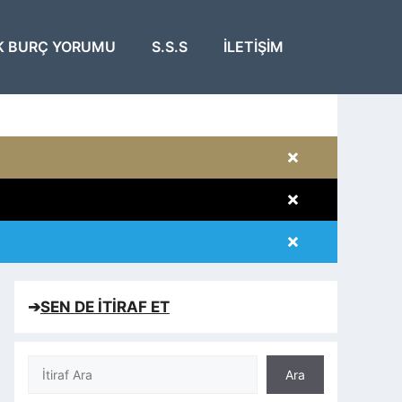
K BURÇ YORUMU
S.S.S
İLETIŞIM
×
×
×
×
➔
SEN DE İTİRAF ET
Ara
Ara