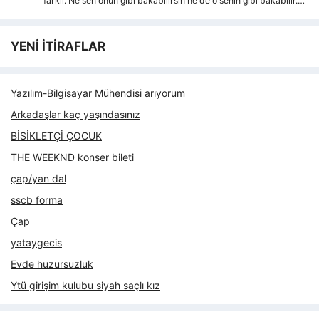
farkli. Ne sen onun gibi bakabilirsin ne de o senin gibi bakabilir.…
YENİ İTİRAFLAR
Yazılım-Bilgisayar Mühendisi arıyorum
Arkadaşlar kaç yaşındasınız
BİSİKLETÇİ ÇOCUK
THE WEEKND konser bileti
çap/yan dal
sscb forma
Çap
yataygecis
Evde huzursuzluk
Ytü girişim kulubu siyah saçlı kız