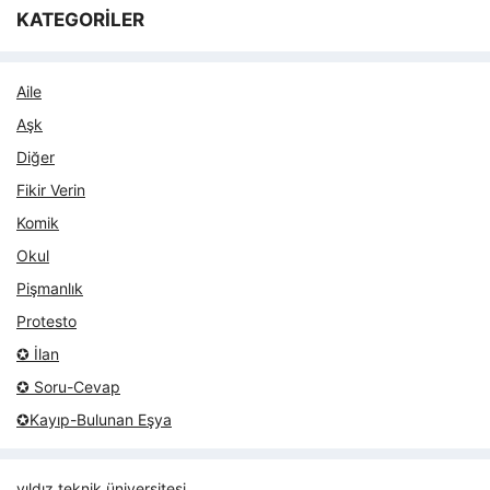
KATEGORİLER
Aile
Aşk
Diğer
Fikir Verin
Komik
Okul
Pişmanlık
Protesto
✪ İlan
✪ Soru-Cevap
✪Kayıp-Bulunan Eşya
yıldız teknik üniversitesi