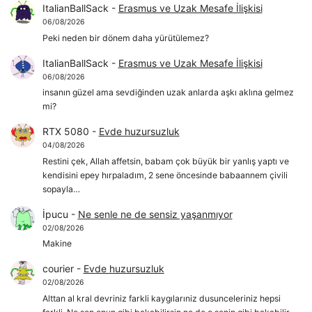
ItalianBallSack
-
Erasmus ve Uzak Mesafe İlişkisi
06/08/2026
Peki neden bir dönem daha yürütülemez?
ItalianBallSack
-
Erasmus ve Uzak Mesafe İlişkisi
06/08/2026
insanın güzel ama sevdiğinden uzak anlarda aşkı aklına gelmez
mi?
RTX 5080
-
Evde huzursuzluk
04/08/2026
Restini çek, Allah affetsin, babam çok büyük bir yanlış yaptı ve
kendisini epey hırpaladım, 2 sene öncesinde babaannem çivili
sopayla…
İpucu
-
Ne senle ne de sensiz yaşanmıyor
02/08/2026
Makine
courier
-
Evde huzursuzluk
02/08/2026
Alttan al kral devriniz farkli kaygılarıniz dusunceleriniz hepsi