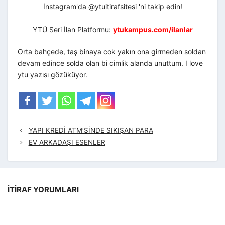
İnstagram'da @ytuitirafsitesi 'ni takip edin!
YTÜ Seri İlan Platformu:
ytukampus.com/ilanlar
Orta bahçede, taş binaya cok yakın ona girmeden soldan
devam edince solda olan bi cimlik alanda unuttum. I love
ytu yazısı gözüküyor.
YAPI KREDİ ATM’SİNDE SIKIŞAN PARA
EV ARKADAŞI ESENLER
İTIRAF YORUMLARI