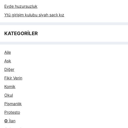
Evde huzursuzluk
Ytü girişim kulubu siyah saçlı kız
KATEGORİLER
Aile
Aşk
Diğer
Fikir Verin
Komik
Okul
Pişmanlık
Protesto
✪ İlan