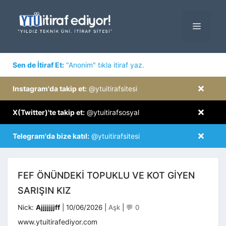
İçeriğe
atla
MENÜ
×
Sen de İtiraf Et:
"Anonim" tıkla itiraf yaz.
×
Instagram'da takip et:
@ytuitirafsitesi
×
X(Twitter)'te takip et:
@ytuitirafsosyal
×
Telegram'da bize katıl:
@ytuitirafsitesi
FEF ÖNÜNDEKI TOPUKLU VE KOT GIYEN
SARIŞIN KIZ
Kategoriler
Nick:
Ajjjjjjjff
|
10/06/2026
|
Aşk
|
💬 0
www.ytuitirafediyor.com