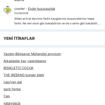
Makine
courier
-
Evde huzursuzluk
02/08/2026
Alttan al kral devriniz farkli kaygılarıniz dusunceleriniz hepsi
farkli. Ne sen onun gibi bakabilirsin ne de o senin gibi bakabilir.…
YENİ İTİRAFLAR
Yazılım-Bilgisayar Mühendisi arıyorum
Arkadaşlar kaç yaşındasınız
BİSİKLETÇİ ÇOCUK
THE WEEKND konser bileti
çap/yan dal
sscb forma
Çap
yataygecis