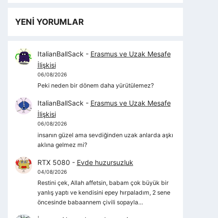
YENİ YORUMLAR
ItalianBallSack
-
Erasmus ve Uzak Mesafe
İlişkisi
06/08/2026
Peki neden bir dönem daha yürütülemez?
ItalianBallSack
-
Erasmus ve Uzak Mesafe
İlişkisi
06/08/2026
insanın güzel ama sevdiğinden uzak anlarda aşkı
aklına gelmez mi?
RTX 5080
-
Evde huzursuzluk
04/08/2026
Restini çek, Allah affetsin, babam çok büyük bir
yanlış yaptı ve kendisini epey hırpaladım, 2 sene
öncesinde babaannem çivili sopayla…