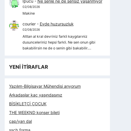
İpucu
-
Ne senle ne de sensiz yaşanmıyor
02/08/2026
Makine
courier
-
Evde huzursuzluk
02/08/2026
Alttan al kral devriniz farkli kaygılarıniz
dusunceleriniz hepsi farkli. Ne sen onun gibi
bakabilirsin ne de o senin gibi bakabilir.…
YENİ İTİRAFLAR
Yazılım-Bilgisayar Mühendisi arıyorum
Arkadaşlar kaç yaşındasınız
BİSİKLETÇİ ÇOCUK
THE WEEKND konser bileti
çap/yan dal
sscb forma