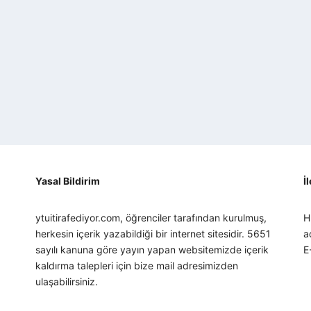
Yasal Bildirim
İ
ytuitirafediyor.com, öğrenciler tarafından kurulmuş,
H
herkesin içerik yazabildiği bir internet sitesidir. 5651
a
sayılı kanuna göre yayın yapan websitemizde içerik
E
kaldırma talepleri için bize mail adresimizden
ulaşabilirsiniz.