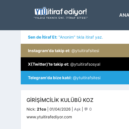
İçeriğe
atla
ANA
Sen de İtiraf Et:
"Anonim" tıkla itiraf yaz.
Instagram'da takip et:
@ytuitirafsitesi
X(Twitter)'te takip et:
@ytuitirafsosyal
Telegram'da bize katıl:
@ytuitirafsitesi
GIRIŞIMCILIK KULÜBÜ KOZ
Kategoriler
Nick:
21co
|
01/04/2026
|
Aşk
|
💬 0
www.ytuitirafediyor.com