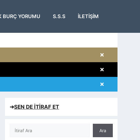
K BURÇ YORUMU
S.S.S
İLETIŞIM
×
×
×
×
➔
SEN DE İTİRAF ET
Ara
Ara