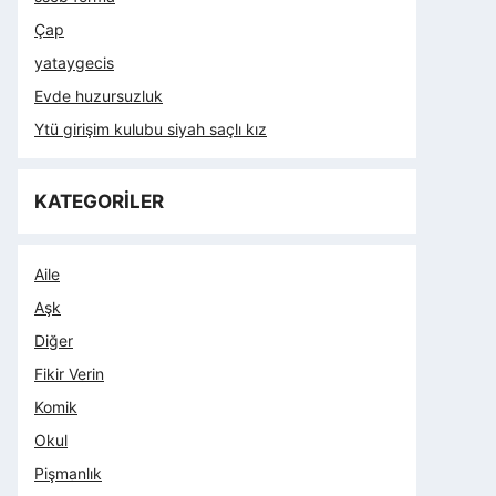
Çap
yataygecis
Evde huzursuzluk
Ytü girişim kulubu siyah saçlı kız
KATEGORİLER
Aile
Aşk
Diğer
Fikir Verin
Komik
Okul
Pişmanlık