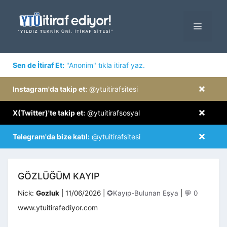
İçeriğe
atla
MENÜ
×
Sen de İtiraf Et:
"Anonim" tıkla itiraf yaz.
×
Instagram'da takip et:
@ytuitirafsitesi
×
X(Twitter)'te takip et:
@ytuitirafsosyal
×
Telegram'da bize katıl:
@ytuitirafsitesi
GÖZLÜĞÜM KAYIP
Kategoriler
Nick:
Gozluk
|
11/06/2026
|
✪Kayıp-Bulunan Eşya
|
💬 0
www.ytuitirafediyor.com