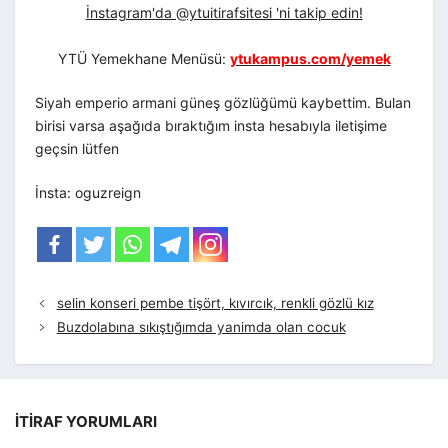
İnstagram'da @ytuitirafsitesi 'ni takip edin!
YTÜ Yemekhane Menüsü:
ytukampus.com/yemek
Siyah emperio armani güneş gözlüğümü kaybettim. Bulan
birisi varsa aşağıda bıraktığım insta hesabıyla iletişime
geçsin lütfen
İnsta: oguzreign
selin konseri pembe tişört, kıvırcık, renkli gözlü kız
Buzdolabına sıkıştığımda yanimda olan cocuk
İTIRAF YORUMLARI