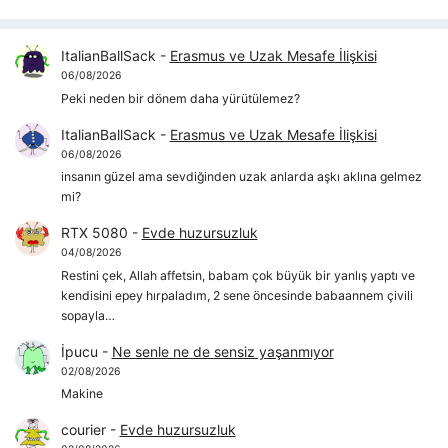
ItalianBallSack
-
Erasmus ve Uzak Mesafe İlişkisi
06/08/2026
Peki neden bir dönem daha yürütülemez?
ItalianBallSack
-
Erasmus ve Uzak Mesafe İlişkisi
06/08/2026
insanın güzel ama sevdiğinden uzak anlarda aşkı aklına gelmez
mi?
RTX 5080
-
Evde huzursuzluk
04/08/2026
Restini çek, Allah affetsin, babam çok büyük bir yanlış yaptı ve
kendisini epey hırpaladım, 2 sene öncesinde babaannem çivili
sopayla…
İpucu
-
Ne senle ne de sensiz yaşanmıyor
02/08/2026
Makine
courier
-
Evde huzursuzluk