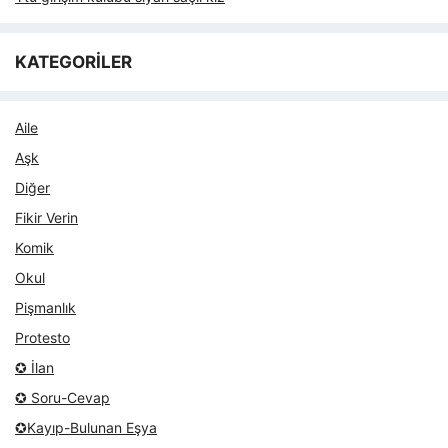
KATEGORİLER
Aile
Aşk
Diğer
Fikir Verin
Komik
Okul
Pişmanlık
Protesto
✪ İlan
✪ Soru-Cevap
✪Kayıp-Bulunan Eşya