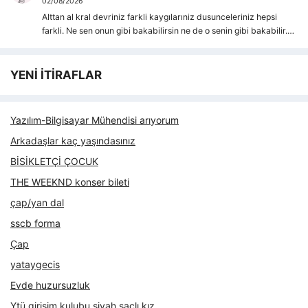
02/08/2026
Alttan al kral devriniz farkli kaygılarıniz dusunceleriniz hepsi
farkli. Ne sen onun gibi bakabilirsin ne de o senin gibi bakabilir.…
YENİ İTİRAFLAR
Yazılım-Bilgisayar Mühendisi arıyorum
Arkadaşlar kaç yaşındasınız
BİSİKLETÇİ ÇOCUK
THE WEEKND konser bileti
çap/yan dal
sscb forma
Çap
yataygecis
Evde huzursuzluk
Ytü girişim kulubu siyah saçlı kız