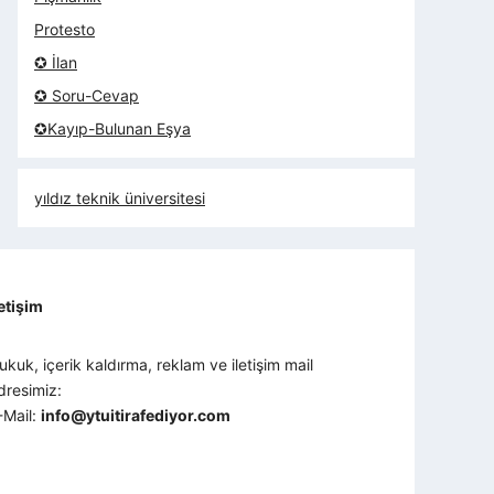
Protesto
✪ İlan
✪ Soru-Cevap
✪Kayıp-Bulunan Eşya
yıldız teknik üniversitesi
letişim
ukuk, içerik kaldırma, reklam ve iletişim mail
dresimiz:
-Mail:
info@ytuitirafediyor.com