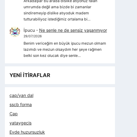
Arkadaşlar bu arada dislike atıyonuz falan
umrumda değil ama bizde bi zamanlar
sindiremeyip dislike atıyoduk madem
tutturabiliyoz istediğimiz ortalama bi…
İpucu
-
Ne senle ne de sensiz yaşanmıyor
29/07/2026
Benim vericeğim en büyük ipucu mezun olmam
lazımdı ve mezun olsaydım her şeye rağmen
belki son kez olucak diye senle…
YENİ İTİRAFLAR
çap/yan dal
sscb forma
Çap
yataygecis
Evde huzursuzluk