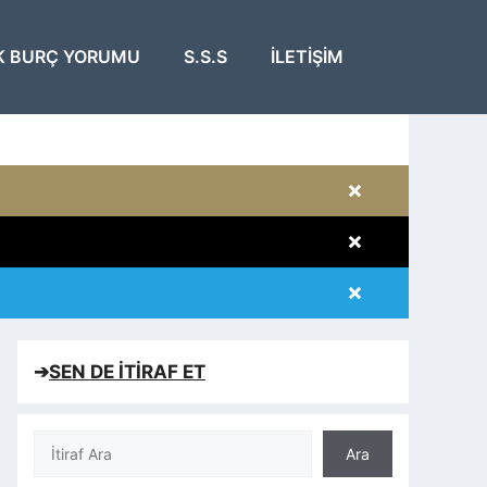
K BURÇ YORUMU
S.S.S
İLETIŞIM
×
×
×
×
➔
SEN DE İTİRAF ET
Ara
Ara