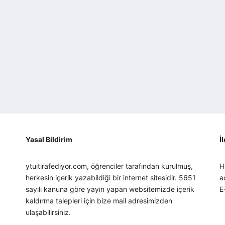
Yasal Bildirim
İ
ytuitirafediyor.com, öğrenciler tarafından kurulmuş,
H
herkesin içerik yazabildiği bir internet sitesidir. 5651
a
sayılı kanuna göre yayın yapan websitemizde içerik
E
kaldırma talepleri için bize mail adresimizden
ulaşabilirsiniz.