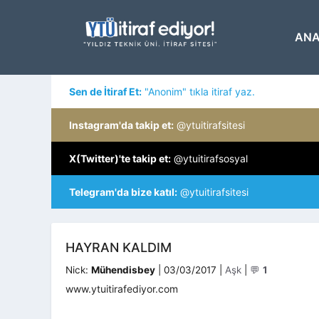
İçeriğe
atla
ANA
Sen de İtiraf Et:
"Anonim" tıkla itiraf yaz.
Instagram'da takip et:
@ytuitirafsitesi
X(Twitter)'te takip et:
@ytuitirafsosyal
Telegram'da bize katıl:
@ytuitirafsitesi
HAYRAN KALDIM
Kategoriler
Nick:
Mühendisbey
|
03/03/2017
|
Aşk
|
💬
1
www.ytuitirafediyor.com