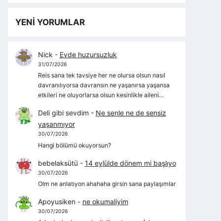
YENİ YORUMLAR
Nick
-
Evde huzursuzluk
31/07/2026
Reis sana tek tavsiye her ne olursa olsun nasıl
davranılıyorsa davransın ne yaşanırsa yaşansa
etkileri ne oluyorlarsa olsun kesinlikle aileni…
Deli gibi sevdim
-
Ne senle ne de sensiz
yaşanmıyor
30/07/2026
Hangi bölümü okuyorsun?
bebelaksütü
-
14 eylülde dönem mi başlıyo
30/07/2026
Olm ne anlatıyon ahahaha girsin sana paylaşımlar
Apoyusiken
-
ne okumaliyim
30/07/2026