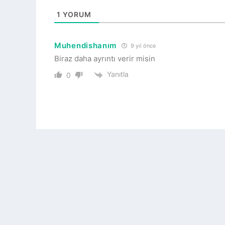
1
YORUM
Muhendishanım
9 yıl önce
Biraz daha ayrıntı verir misin
Yanıtla
0