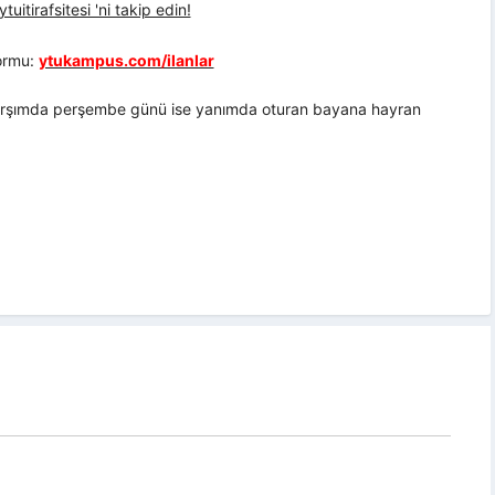
uitirafsitesi 'ni takip edin!
formu:
ytukampus.com/ilanlar
 karşımda perşembe günü ise yanımda oturan bayana hayran