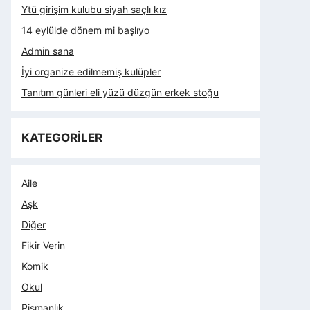
Ytü girişim kulubu siyah saçlı kız
14 eylülde dönem mi başlıyo
Admin sana
İyi organize edilmemiş kulüpler
Tanıtım günleri eli yüzü düzgün erkek stoğu
KATEGORİLER
Aile
Aşk
Diğer
Fikir Verin
Komik
Okul
Pişmanlık