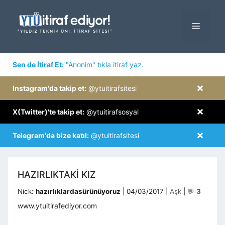
İçeriğe
atla
MENÜ
×
Sen de İtiraf Et:
"Anonim" tıkla itiraf yaz.
×
Instagram'da takip et:
@ytuitirafsitesi
×
X(Twitter)'te takip et:
@ytuitirafsosyal
×
Telegram'da bize katıl:
@ytuitirafsitesi
HAZIRLIKTAKI KIZ
Kategoriler
Nick:
hazırlıklardasürünüyoruz
|
04/03/2017
|
Aşk
|
💬
3
www.ytuitirafediyor.com