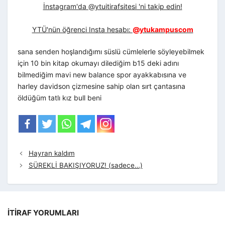
İnstagram'da @ytuitirafsitesi 'ni takip edin!
YTÜ'nün öğrenci Insta hesabı:
@ytukampuscom
sana senden hoşlandığımı süslü cümlelerle söyleyebilmek
için 10 bin kitap okumayı dilediğim b15 deki adını
bilmediğim mavi new balance spor ayakkabısına ve
harley davidson çizmesine sahip olan sırt çantasına
öldüğüm tatlı kız bull beni
Hayran kaldım
SÜREKLİ BAKIŞIYORUZ! (sadece…)
İTIRAF YORUMLARI