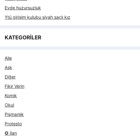
Evde huzursuzluk
Ytü girişim kulubu siyah saçlı kız
KATEGORİLER
Aile
Aşk
Diğer
Fikir Verin
Komik
Okul
Pişmanlık
Protesto
✪ İlan