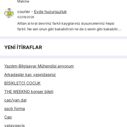
Makine
courier
-
Evde huzursuzluk
02/08/2026
Alttan al kral devriniz farkli kaygılarıniz dusunceleriniz hepsi
farkli. Ne sen onun gibi bakabilirsin ne de o senin gibi bakabilir.…
YENİ İTİRAFLAR
Yazılım-Bilgisayar Mühendisi arıyorum
Arkadaşlar kaç yaşındasınız
BİSİKLETÇİ ÇOCUK
THE WEEKND konser bileti
çap/yan dal
sscb forma
Çap
yataygecis