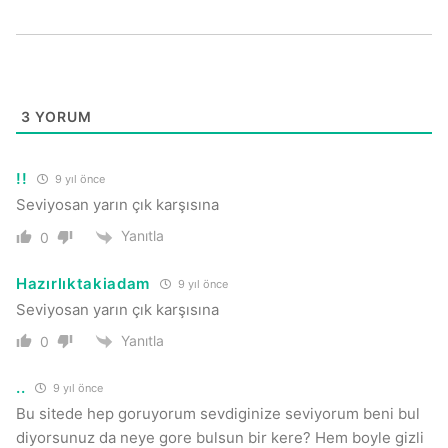
3
YORUM
!!
9 yıl önce
Seviyosan yarın çık karşısına
Yanıtla
0
Hazırlıktakiadam
9 yıl önce
Seviyosan yarın çık karşısına
Yanıtla
0
..
9 yıl önce
Bu sitede hep goruyorum sevdiginize seviyorum beni bul
diyorsunuz da neye gore bulsun bir kere? Hem boyle gizli