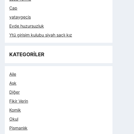
Çap
yataygecis
Evde huzursuzluk
Ytü girişim kulubu siyah saçlı kız
KATEGORİLER
Aile
Aşk
Diğer
Fikir Verin
Komik
Okul
Pişmanlık