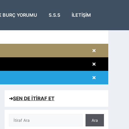
K BURÇ YORUMU
S.S.S
İLETIŞIM
×
×
×
×
➔
SEN DE İTİRAF ET
Ara
Ara