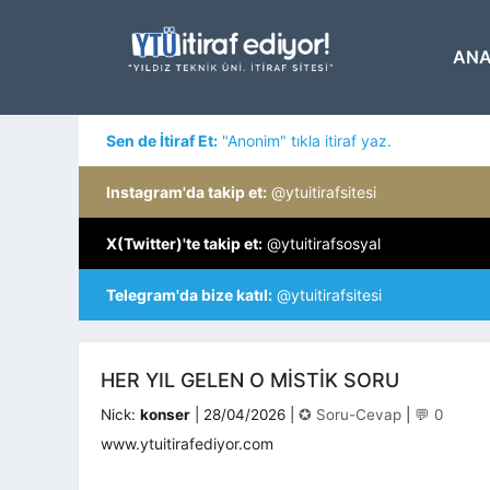
İçeriğe
atla
ANA
Sen de İtiraf Et:
"Anonim" tıkla itiraf yaz.
Instagram'da takip et:
@ytuitirafsitesi
X(Twitter)'te takip et:
@ytuitirafsosyal
Telegram'da bize katıl:
@ytuitirafsitesi
HER YIL GELEN O MISTIK SORU
Kategoriler
Nick:
konser
|
28/04/2026
|
✪ Soru-Cevap
|
💬 0
www.ytuitirafediyor.com