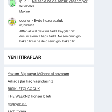
İpucu
-
Ne senle ne de sensiz yaşanmıyor
02/08/2026
Makine
courier
-
Evde huzursuzluk
02/08/2026
Alttan al kral devriniz farkli kaygılarıniz
dusunceleriniz hepsi farkli. Ne sen onun gibi
bakabilirsin ne de o senin gibi bakabilir.…
YENİ İTİRAFLAR
Yazılım-Bilgisayar Mühendisi arıyorum
Arkadaşlar kaç yaşındasınız
BİSİKLETÇİ ÇOCUK
THE WEEKND konser bileti
çap/yan dal
sscb forma