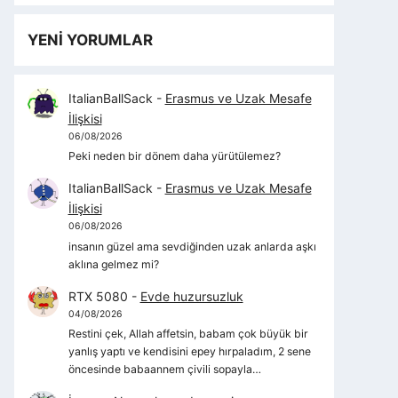
YENİ YORUMLAR
ItalianBallSack
-
Erasmus ve Uzak Mesafe
İlişkisi
06/08/2026
Peki neden bir dönem daha yürütülemez?
ItalianBallSack
-
Erasmus ve Uzak Mesafe
İlişkisi
06/08/2026
insanın güzel ama sevdiğinden uzak anlarda aşkı
aklına gelmez mi?
RTX 5080
-
Evde huzursuzluk
04/08/2026
Restini çek, Allah affetsin, babam çok büyük bir
yanlış yaptı ve kendisini epey hırpaladım, 2 sene
öncesinde babaannem çivili sopayla…