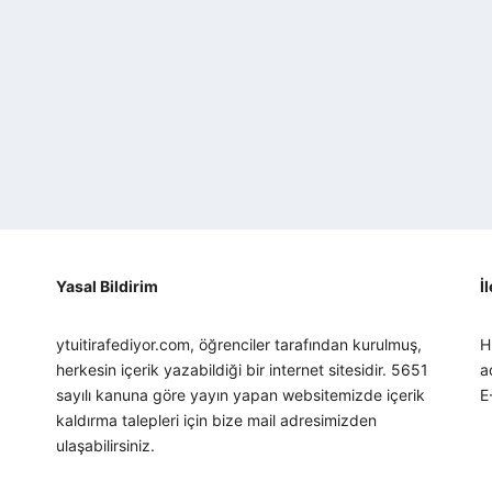
Yasal Bildirim
İ
ytuitirafediyor.com, öğrenciler tarafından kurulmuş,
H
herkesin içerik yazabildiği bir internet sitesidir. 5651
a
sayılı kanuna göre yayın yapan websitemizde içerik
E
kaldırma talepleri için bize mail adresimizden
ulaşabilirsiniz.