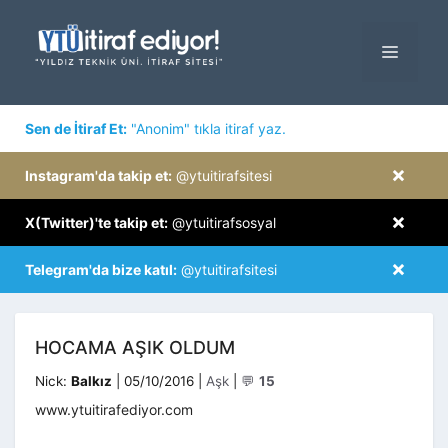
İçeriğe
atla
MENÜ
×
Sen de İtiraf Et:
"Anonim" tıkla itiraf yaz.
×
Instagram'da takip et:
@ytuitirafsitesi
×
X(Twitter)'te takip et:
@ytuitirafsosyal
×
Telegram'da bize katıl:
@ytuitirafsitesi
HOCAMA AŞIK OLDUM
Kategoriler
Nick:
Balkız
|
05/10/2016
|
Aşk
|
💬
15
www.ytuitirafediyor.com