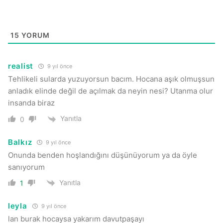
15
YORUM
realist
9 yıl önce
Tehlikeli sularda yuzuyorsun bacım. Hocana aşık olmuşsun
anladık elinde değil de açılmak da neyin nesi? Utanma olur
insanda biraz
Yanıtla
0
Balkız
9 yıl önce
Onunda benden hoşlandığını düşünüyorum ya da öyle
sanıyorum
Yanıtla
1
leyla
9 yıl önce
lan burak hocaysa yakarım davutpaşayı