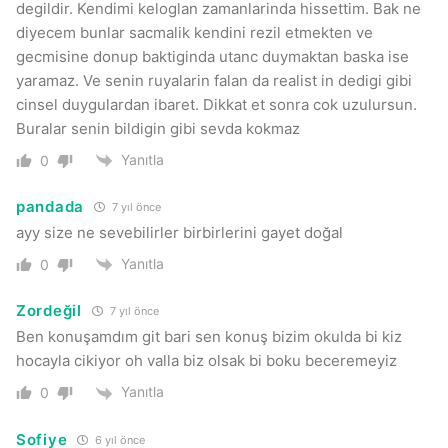
degildir. Kendimi keloglan zamanlarinda hissettim. Bak ne
diyecem bunlar sacmalik kendini rezil etmekten ve
gecmisine donup baktiginda utanc duymaktan baska ise
yaramaz. Ve senin ruyalarin falan da realist in dedigi gibi
cinsel duygulardan ibaret. Dikkat et sonra cok uzulursun.
Buralar senin bildigin gibi sevda kokmaz
Yanıtla
0
pandada
7 yıl önce
ayy size ne sevebilirler birbirlerini gayet doğal
Yanıtla
0
Zordeğil
7 yıl önce
Ben konuşamdım git bari sen konuş bizim okulda bi kiz
hocayla cikiyor oh valla biz olsak bi boku beceremeyiz
Yanıtla
0
Sofiye
6 yıl önce