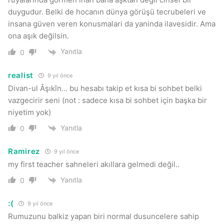
duygudur. Belki de hocanın dünya görüşü tecrubeleri ve
insana güven veren konusmalari da yaninda ilavesidir. Ama
ona aşık değilsin.
Yanıtla
0
realist
9 yıl önce
Divan-ul Âşıkîn… bu hesabı takip et kısa bi sohbet belki
vazgecirir seni (not : sadece kısa bi sohbet için başka bir
niyetim yok)
Yanıtla
0
Ramirez
9 yıl önce
my first teacher sahneleri akıllara gelmedi değil..
Yanıtla
0
:(
9 yıl önce
Rumuzunu balkiz yapan biri normal dusuncelere sahip