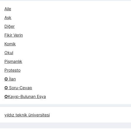
Aile
Aşk
Diğer
Fikir Verin
Komik
Okul
Pişmanlık
Protesto
✪ İlan
✪ Soru-Cevap
✪Kayıp-Bulunan Eşya
yıldız teknik üniversitesi