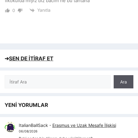
ilkokulda mıyız biz bacım ne bu tantana
Yanıtla
0
➔
SEN DE İTİRAF ET
Ara
Ara
YENİ YORUMLAR
ItalianBallSack
-
Erasmus ve Uzak Mesafe İlişkisi
06/08/2026