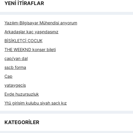
YENİ İTİRAFLAR
Yazılım-Bilgisayar Mühendisi arıyorum
Arkadaşlar kaç yaşındasınız
BİSİKLETÇİ ÇOCUK
THE WEEKND konser bileti
çap/yan dal
sscb forma
Çap
yataygecis
Evde huzursuzluk
Ytü girişim kulubu siyah saçlı kız
KATEGORİLER