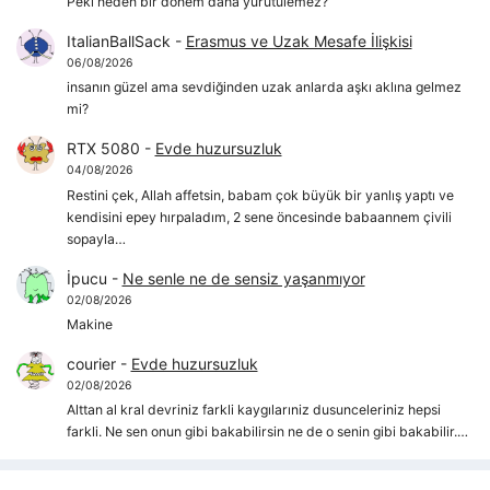
Peki neden bir dönem daha yürütülemez?
ItalianBallSack
-
Erasmus ve Uzak Mesafe İlişkisi
06/08/2026
insanın güzel ama sevdiğinden uzak anlarda aşkı aklına gelmez
mi?
RTX 5080
-
Evde huzursuzluk
04/08/2026
Restini çek, Allah affetsin, babam çok büyük bir yanlış yaptı ve
kendisini epey hırpaladım, 2 sene öncesinde babaannem çivili
sopayla…
İpucu
-
Ne senle ne de sensiz yaşanmıyor
02/08/2026
Makine
courier
-
Evde huzursuzluk
02/08/2026
Alttan al kral devriniz farkli kaygılarıniz dusunceleriniz hepsi
farkli. Ne sen onun gibi bakabilirsin ne de o senin gibi bakabilir.…