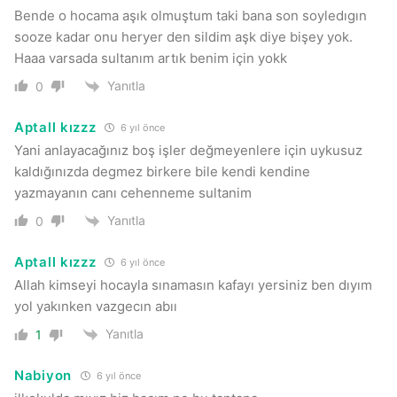
Bende o hocama aşık olmuştum taki bana son soyledıgın
sooze kadar onu heryer den sildim aşk diye bişey yok.
Haaa varsada sultanım artık benim için yokk
Yanıtla
0
Aptall kızzz
6 yıl önce
Yani anlayacağınız boş işler değmeyenlere için uykusuz
kaldığınızda degmez birkere bile kendi kendine
yazmayanın canı cehenneme sultanim
Yanıtla
0
Aptall kızzz
6 yıl önce
Allah kimseyi hocayla sınamasın kafayı yersiniz ben dıyım
yol yakınken vazgecın abıı
Yanıtla
1
Nabiyon
6 yıl önce