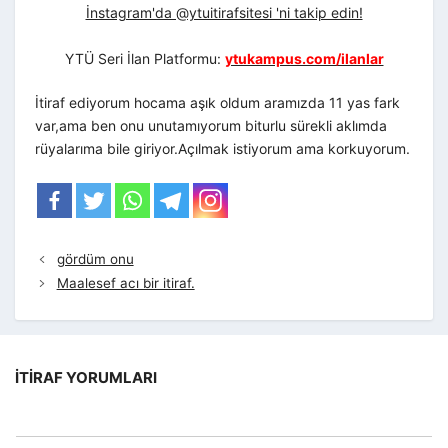
İnstagram'da @ytuitirafsitesi 'ni takip edin!
YTÜ Seri İlan Platformu:
ytukampus.com/ilanlar
İtiraf ediyorum hocama aşık oldum aramızda 11 yas fark
var,ama ben onu unutamıyorum biturlu sürekli aklımda
rüyalarıma bile giriyor.Açılmak istiyorum ama korkuyorum.
gördüm onu
Maalesef acı bir itiraf.
İTIRAF YORUMLARI