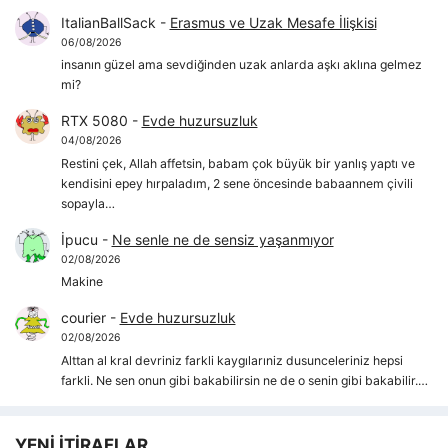
ItalianBallSack
-
Erasmus ve Uzak Mesafe İlişkisi
06/08/2026
insanın güzel ama sevdiğinden uzak anlarda aşkı aklına gelmez
mi?
RTX 5080
-
Evde huzursuzluk
04/08/2026
Restini çek, Allah affetsin, babam çok büyük bir yanlış yaptı ve
kendisini epey hırpaladım, 2 sene öncesinde babaannem çivili
sopayla…
İpucu
-
Ne senle ne de sensiz yaşanmıyor
02/08/2026
Makine
courier
-
Evde huzursuzluk
02/08/2026
Alttan al kral devriniz farkli kaygılarıniz dusunceleriniz hepsi
farkli. Ne sen onun gibi bakabilirsin ne de o senin gibi bakabilir.…
YENİ İTİRAFLAR