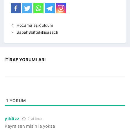
Hocama aşık oldum
Sabah8bittekikısasaclı
İTIRAF YORUMLARI
1
YORUM
yildizz
9 yıl önce
Kayra sen misin la yoksa