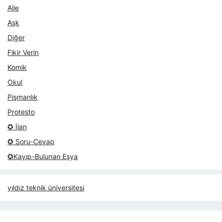
Aile
Aşk
Diğer
Fikir Verin
Komik
Okul
Pişmanlık
Protesto
✪ İlan
✪ Soru-Cevap
✪Kayıp-Bulunan Eşya
yıldız teknik üniversitesi