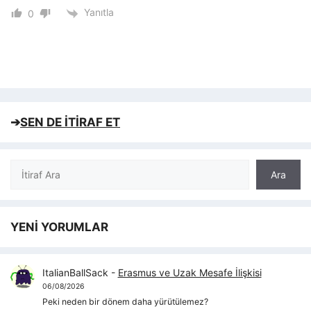
Yanıtla
0
➔
SEN DE İTİRAF ET
Ara
Ara
YENİ YORUMLAR
ItalianBallSack
-
Erasmus ve Uzak Mesafe İlişkisi
06/08/2026
Peki neden bir dönem daha yürütülemez?