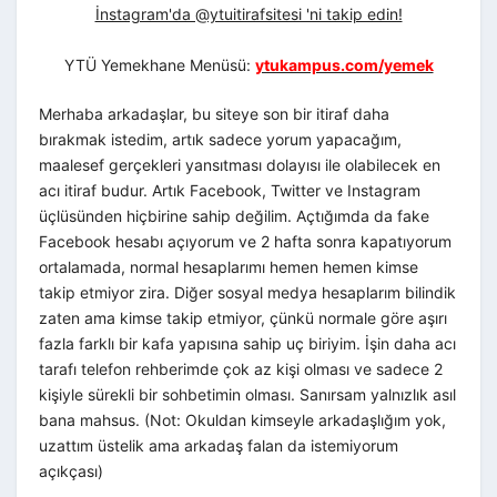
İnstagram'da @ytuitirafsitesi 'ni takip edin!
YTÜ Yemekhane Menüsü:
ytukampus.com/yemek
Merhaba arkadaşlar, bu siteye son bir itiraf daha
bırakmak istedim, artık sadece yorum yapacağım,
maalesef gerçekleri yansıtması dolayısı ile olabilecek en
acı itiraf budur. Artık Facebook, Twitter ve Instagram
üçlüsünden hiçbirine sahip değilim. Açtığımda da fake
Facebook hesabı açıyorum ve 2 hafta sonra kapatıyorum
ortalamada, normal hesaplarımı hemen hemen kimse
takip etmiyor zira. Diğer sosyal medya hesaplarım bilindik
zaten ama kimse takip etmiyor, çünkü normale göre aşırı
fazla farklı bir kafa yapısına sahip uç biriyim. İşin daha acı
tarafı telefon rehberimde çok az kişi olması ve sadece 2
kişiyle sürekli bir sohbetimin olması. Sanırsam yalnızlık asıl
bana mahsus. (Not: Okuldan kimseyle arkadaşlığım yok,
uzattım üstelik ama arkadaş falan da istemiyorum
açıkçası)