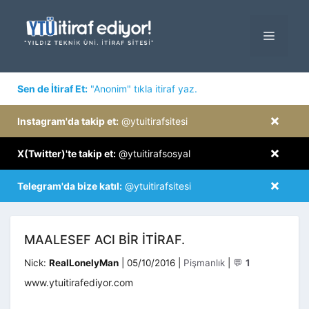
İçeriğe
atla
MENÜ
×
Sen de İtiraf Et:
"Anonim" tıkla itiraf yaz.
×
Instagram'da takip et:
@ytuitirafsitesi
×
X(Twitter)'te takip et:
@ytuitirafsosyal
×
Telegram'da bize katıl:
@ytuitirafsitesi
MAALESEF ACI BIR ITIRAF.
Kategoriler
Nick:
RealLonelyMan
|
05/10/2016
|
Pişmanlık
|
💬
1
www.ytuitirafediyor.com