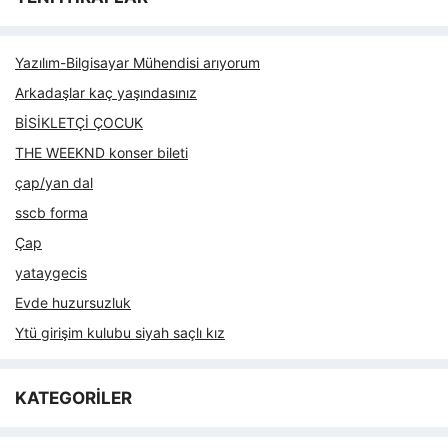
Yazılım-Bilgisayar Mühendisi arıyorum
Arkadaşlar kaç yaşındasınız
BİSİKLETÇİ ÇOCUK
THE WEEKND konser bileti
çap/yan dal
sscb forma
Çap
yataygecis
Evde huzursuzluk
Ytü girişim kulubu siyah saçlı kız
KATEGORİLER