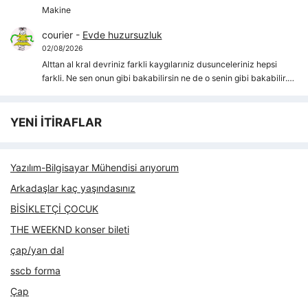
Makine
courier
-
Evde huzursuzluk
02/08/2026
Alttan al kral devriniz farkli kaygılarıniz dusunceleriniz hepsi
farkli. Ne sen onun gibi bakabilirsin ne de o senin gibi bakabilir.…
YENİ İTİRAFLAR
Yazılım-Bilgisayar Mühendisi arıyorum
Arkadaşlar kaç yaşındasınız
BİSİKLETÇİ ÇOCUK
THE WEEKND konser bileti
çap/yan dal
sscb forma
Çap