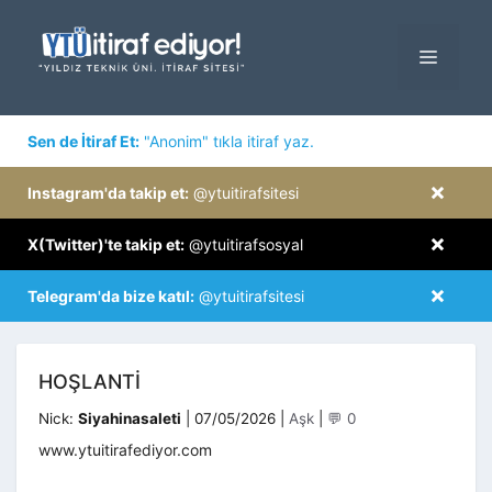
İçeriğe
atla
MENÜ
×
Sen de İtiraf Et:
"Anonim" tıkla itiraf yaz.
×
Instagram'da takip et:
@ytuitirafsitesi
×
X(Twitter)'te takip et:
@ytuitirafsosyal
×
Telegram'da bize katıl:
@ytuitirafsitesi
HOŞLANTI
Kategoriler
Nick:
Siyahinasaleti
|
07/05/2026
|
Aşk
|
💬 0
www.ytuitirafediyor.com