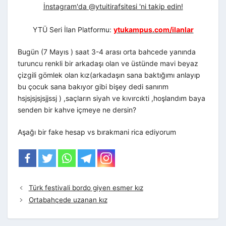
İnstagram'da @ytuitirafsitesi 'ni takip edin!
YTÜ Seri İlan Platformu:
ytukampus.com/ilanlar
Bugün (7 Mayıs ) saat 3-4 arası orta bahcede yanında
turuncu renkli bir arkadaşı olan ve üstünde mavi beyaz
çizgili gömlek olan kız(arkadaşın sana baktığımı anlayıp
bu çocuk sana bakıyor gibi bişey dedi sanırım
hsjsjsjsjsjjssj ) ,saçların siyah ve kıvırcıkti ,hoşlandım baya
senden bir kahve içmeye ne dersin?
Aşağı bir fake hesap vs bırakmani rica ediyorum
Türk festivali bordo giyen esmer kız
Ortabahçede uzanan kız