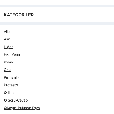
KATEGORİLER
Aile
Aşk
Diğer
Fikir Verin
Komik
Okul
Pişmanlık
Protesto
✪ İlan
✪ Soru-Cevap
✪Kayıp-Bulunan Eşya