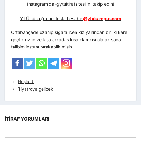
İnstagram'da @ytuitirafsitesi 'ni takip edin!
YTÜ'nün öğrenci Insta hesabı:
@ytukampuscom
Ortabahçede uzanıp sigara içen kız yanından bir iki kere
geçtik uzun ve kısa arkadaş kısa olan kişi olarak sana
talibim instanı bırakabilir misin
Hoşlanti
Tiyatroya gelicek
İTIRAF YORUMLARI