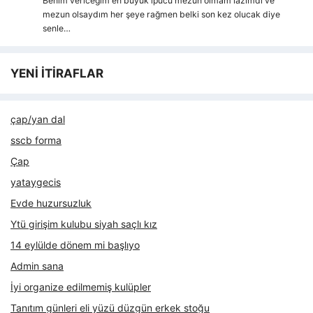
Benim vericeğim en büyük ipucu mezun olmam lazımdı ve
mezun olsaydım her şeye rağmen belki son kez olucak diye
senle…
YENİ İTİRAFLAR
çap/yan dal
sscb forma
Çap
yataygecis
Evde huzursuzluk
Ytü girişim kulubu siyah saçlı kız
14 eylülde dönem mi başlıyo
Admin sana
İyi organize edilmemiş kulüpler
Tanıtım günleri eli yüzü düzgün erkek stoğu