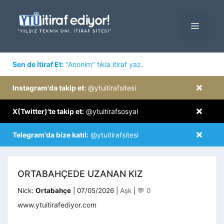
İçeriğe
atla
MENÜ
×
Sen de İtiraf Et:
"Anonim" tıkla itiraf yaz.
×
Instagram'da takip et:
@ytuitirafsitesi
×
X(Twitter)'te takip et:
@ytuitirafsosyal
×
Telegram'da bize katıl:
@ytuitirafsitesi
ORTABAHÇEDE UZANAN KIZ
Kategoriler
Nick:
Ortabahçe
|
07/05/2026
|
Aşk
|
💬 0
www.ytuitirafediyor.com