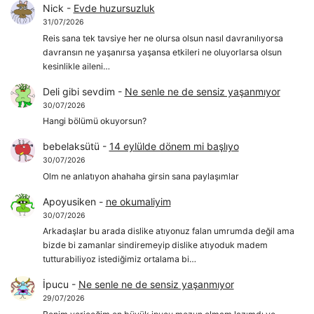
Nick
-
Evde huzursuzluk
31/07/2026
Reis sana tek tavsiye her ne olursa olsun nasıl davranılıyorsa
davransın ne yaşanırsa yaşansa etkileri ne oluyorlarsa olsun
kesinlikle aileni…
Deli gibi sevdim
-
Ne senle ne de sensiz yaşanmıyor
30/07/2026
Hangi bölümü okuyorsun?
bebelaksütü
-
14 eylülde dönem mi başlıyo
30/07/2026
Olm ne anlatıyon ahahaha girsin sana paylaşımlar
Apoyusiken
-
ne okumaliyim
30/07/2026
Arkadaşlar bu arada dislike atıyonuz falan umrumda değil ama
bizde bi zamanlar sindiremeyip dislike atıyoduk madem
tutturabiliyoz istediğimiz ortalama bi…
İpucu
-
Ne senle ne de sensiz yaşanmıyor
29/07/2026