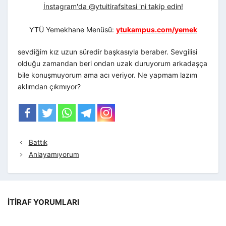
İnstagram'da @ytuitirafsitesi 'ni takip edin!
YTÜ Yemekhane Menüsü:
ytukampus.com/yemek
sevdiğim kız uzun süredir başkasıyla beraber. Sevgilisi
olduğu zamandan beri ondan uzak duruyorum arkadaşça
bile konuşmuyorum ama acı veriyor. Ne yapmam lazım
aklımdan çıkmıyor?
Battık
Anlayamıyorum
İTIRAF YORUMLARI