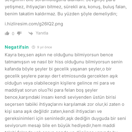
yetişmez, ihtiyaçları bitmez, sürekli ara, konuş, buluş falan,
benim takatim kaldırmaz. Bu yüzden şöyle demeliydin;
i.hizliresim.com/g26lQ2.png
Yanıtla
0
Negatifsin
9 yıl önce
Kayra bey,sen aşkın ne olduğunu bilmiyorsun bence
tatmamışsın ve nasıl bir hiss olduğunu bilmiyorsun senin
kafanda böyle şeyler bi gecelik yaşanan şeyler,o bir
gecelik şeylere parayı dert etmiosunda gercekten aşık
olduğun veya olabilecegin kişilere gelince mi para ve
maddiyat sorun oluo?ki para felan boş şeyler
bence,karşındaki insanı kendi seviyenden üstün birisi
seçersen tabiiki ihtiyaçlarını karşılamak zor olur,ki zaten o
kişi sana aşık değildir zaten,kendi ihtiyacları ve
gereksinimleri için seninledir,aşk dediğin duyguda bir seni
seviyorum mesajı bile en büyük hediyedir,hem maddi