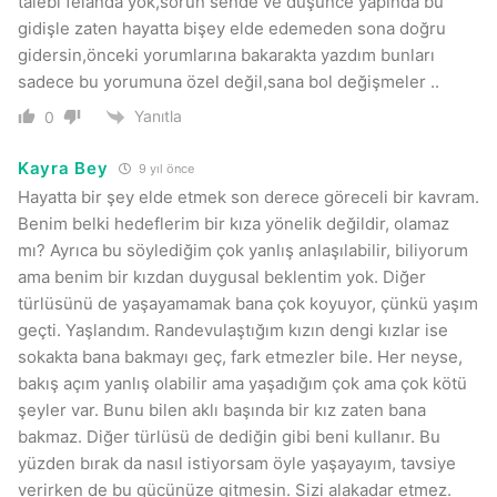
talebi felanda yok,sorun sende ve düşünce yapında bu
gidişle zaten hayatta bişey elde edemeden sona doğru
gidersin,önceki yorumlarına bakarakta yazdım bunları
sadece bu yorumuna özel değil,sana bol değişmeler ..
Yanıtla
0
Kayra Bey
9 yıl önce
Hayatta bir şey elde etmek son derece göreceli bir kavram.
Benim belki hedeflerim bir kıza yönelik değildir, olamaz
mı? Ayrıca bu söylediğim çok yanlış anlaşılabilir, biliyorum
ama benim bir kızdan duygusal beklentim yok. Diğer
türlüsünü de yaşayamamak bana çok koyuyor, çünkü yaşım
geçti. Yaşlandım. Randevulaştığım kızın dengi kızlar ise
sokakta bana bakmayı geç, fark etmezler bile. Her neyse,
bakış açım yanlış olabilir ama yaşadığım çok ama çok kötü
şeyler var. Bunu bilen aklı başında bir kız zaten bana
bakmaz. Diğer türlüsü de dediğin gibi beni kullanır. Bu
yüzden bırak da nasıl istiyorsam öyle yaşayayım, tavsiye
verirken de bu gücünüze gitmesin. Sizi alakadar etmez.