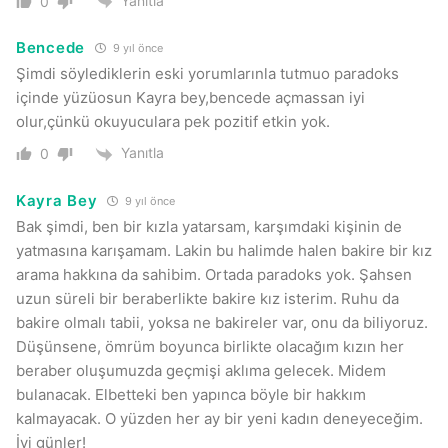
Yanıtla
0
Bencede
9 yıl önce
Şimdi söylediklerin eski yorumlarınla tutmuo paradoks
içinde yüzüosun Kayra bey,bencede açmassan iyi
olur,çünkü okuyuculara pek pozitif etkin yok.
Yanıtla
0
Kayra Bey
9 yıl önce
Bak şimdi, ben bir kızla yatarsam, karşımdaki kişinin de
yatmasına karışamam. Lakin bu halimde halen bakire bir kız
arama hakkına da sahibim. Ortada paradoks yok. Şahsen
uzun süreli bir beraberlikte bakire kız isterim. Ruhu da
bakire olmalı tabii, yoksa ne bakireler var, onu da biliyoruz.
Düşünsene, ömrüm boyunca birlikte olacağım kızın her
beraber oluşumuzda geçmişi aklıma gelecek. Midem
bulanacak. Elbetteki ben yapınca böyle bir hakkım
kalmayacak. O yüzden her ay bir yeni kadın deneyeceğim.
İyi günler!