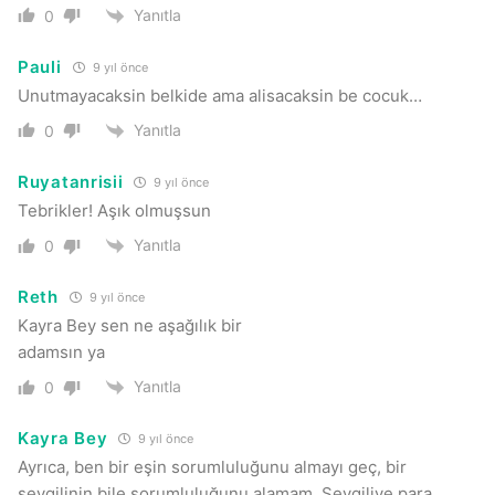
Yanıtla
0
Pauli
9 yıl önce
Unutmayacaksin belkide ama alisacaksin be cocuk…
Yanıtla
0
Ruyatanrisii
9 yıl önce
Tebrikler! Aşık olmuşsun
Yanıtla
0
Reth
9 yıl önce
Kayra Bey sen ne aşağılık bir
adamsın ya
Yanıtla
0
Kayra Bey
9 yıl önce
Ayrıca, ben bir eşin sorumluluğunu almayı geç, bir
sevgilinin bile sorumluluğunu alamam. Sevgiliye para