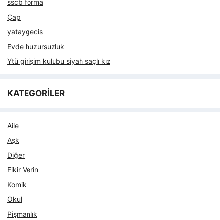
sscb forma
Çap
yataygecis
Evde huzursuzluk
Ytü girişim kulubu siyah saçlı kız
KATEGORİLER
Aile
Aşk
Diğer
Fikir Verin
Komik
Okul
Pişmanlık