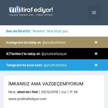
İçeriğe
atla
MENÜ
×
Sen de İtiraf Et:
"Anonim" tıkla itiraf yaz.
×
Instagram'da takip et:
@ytuitirafsitesi
×
X(Twitter)'te takip et:
@ytuitirafsosyal
×
Telegram'da bize katıl:
@ytuitirafsitesi
IMKANSIZ AMA VAZGEÇEMIYORUM
Kategoriler
Nick:
what do i feel
|
30/12/2016
|
Aşk
|
💬
16
www.ytuitirafediyor.com