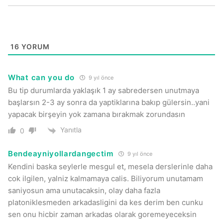
16
YORUM
What can you do
9 yıl önce
Bu tip durumlarda yaklaşık 1 ay sabredersen unutmaya
başlarsın 2-3 ay sonra da yaptiklarına bakıp gülersin..yani
yapacak birşeyin yok zamana bırakmak zorundasın
Yanıtla
0
Bendeayniyollardangectim
9 yıl önce
Kendini baska seylerle mesgul et, mesela derslerinle daha
cok ilgilen, yalniz kalmamaya calis. Biliyorum unutamam
saniyosun ama unutacaksin, olay daha fazla
platoniklesmeden arkadasligini da kes derim ben cunku
sen onu hicbir zaman arkadas olarak goremeyeceksin