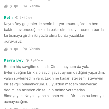
Yanıtla
0
Reth
9 yıl önce
Kayra Bey geçenlerde senin bir yorumunu gördüm ben
bakirim evleneceğim kızda bakır olmalı diye resmen burda
tartışmaya girdin iki yüzlü olma burda yazdıklarını
görüyoruz.
Yanıtla
0
Kayra Bey
9 yıl önce
Benim hiç sevgilim olmadı. Cinsel hayatım da yok.
Evleneceğim bir kız olsaydı şayet aynen dediğini yapardım,
yalan söylemedim yani. Lakin ne kadar istersem isteyeyim
bir sevgili bulamıyorum. Bu yüzden madem olmayacak
dedim, en azından cinselliğin tadına varamadan
ölmeyeyim. Neyse, yazarak hata ettim. Bir daha bu konuyu
açmayacağım.