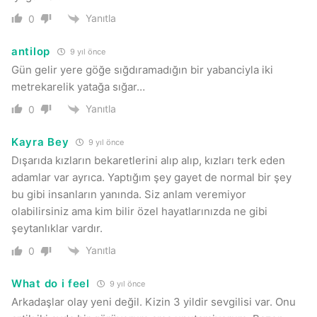
Yanıtla
0
antilop
9 yıl önce
Gün gelir yere göğe sığdıramadığın bir yabanciyla iki
metrekarelik yatağa sığar…
Yanıtla
0
Kayra Bey
9 yıl önce
Dışarıda kızların bekaretlerini alıp alıp, kızları terk eden
adamlar var ayrıca. Yaptığım şey gayet de normal bir şey
bu gibi insanların yanında. Siz anlam veremiyor
olabilirsiniz ama kim bilir özel hayatlarınızda ne gibi
şeytanlıklar vardır.
Yanıtla
0
What do i feel
9 yıl önce
Arkadaşlar olay yeni değil. Kizin 3 yildir sevgilisi var. Onu