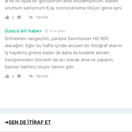
artik iki ayda bir görüyorum ama unutamiyorum. Bazen
unuttum saniyorum 6 ay sonra karsima cikiyor gene ayni.
Yanıtla
0
Üzücü bir haber
9 yıl önce
Gitmekten vazgeçtim, parayla Sennheiser HD 600
alacağım. Eğer bu hafta içinde alırsam bir fotoğraf atarım.
İş hayatına girene kadar da daha da kulaklık almam.
Sevişemeden ölürsem de acı olacak ama ne yapalım,
bazıları bahtsız oluyor benim gibi.
Yanıtla
0
➔
SEN DE İTİRAF ET