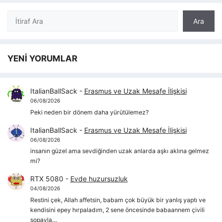
Ara
Ara
YENİ YORUMLAR
ItalianBallSack
-
Erasmus ve Uzak Mesafe İlişkisi
06/08/2026
Peki neden bir dönem daha yürütülemez?
ItalianBallSack
-
Erasmus ve Uzak Mesafe İlişkisi
06/08/2026
insanın güzel ama sevdiğinden uzak anlarda aşkı aklına gelmez
mi?
RTX 5080
-
Evde huzursuzluk
04/08/2026
Restini çek, Allah affetsin, babam çok büyük bir yanlış yaptı ve
kendisini epey hırpaladım, 2 sene öncesinde babaannem çivili
sopayla…