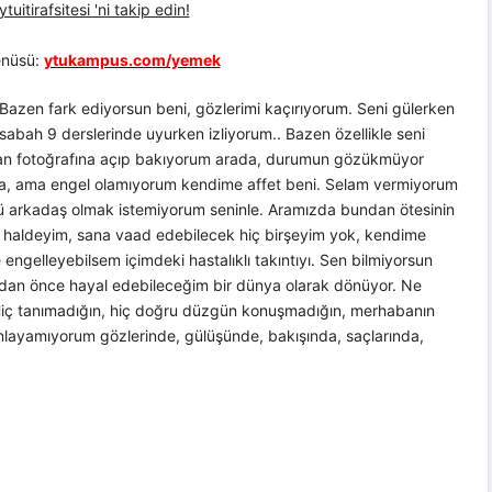
uitirafsitesi 'ni takip edin!
nüsü:
ytukampus.com/yemek
 Bazen fark ediyorsun beni, gözlerimi kaçırıyorum. Seni gülerken
 sabah 9 derslerinde uyurken izliyorum.. Bazen özellikle seni
tan fotoğrafına açıp bakıyorum arada, durumun gözükmüyor
ana, ama engel olamıyorum kendime affet beni. Selam vermiyorum
 arkadaş olmak istemiyorum seninle. Aramızda bundan ötesinin
ı haldeyim, sana vaad edebilecek hiç birşeyim yok, kendime
ngelleyebilsem içimdeki hastalıklı takıntıyı. Sen bilmiyorsun
dan önce hayal edebileceğim bir dünya olarak dönüyor. Ne
Hiç tanımadığın, hiç doğru düzgün konuşmadığın, merhabanın
Anlayamıyorum gözlerinde, gülüşünde, bakışında, saçlarında,