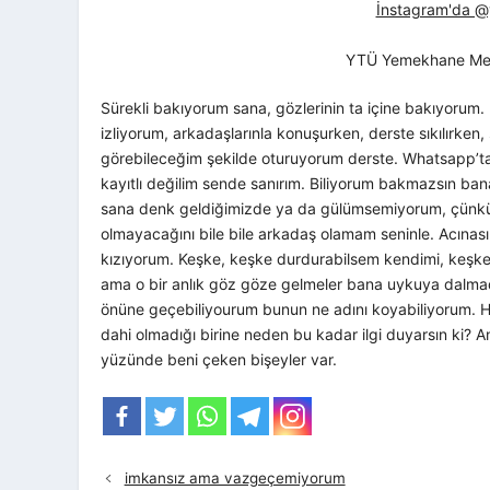
İnstagram'da @yt
YTÜ Yemekhane Me
Sürekli bakıyorum sana, gözlerinin ta içine bakıyorum.
izliyorum, arkadaşlarınla konuşurken, derste sıkılırken,
görebileceğim şekilde oturuyorum derste. Whatsapp’
kayıtlı değilim sende sanırım. Biliyorum bakmazsın b
sana denk geldiğimizde ya da gülümsemiyorum, çünkü
olmayacağını bile bile arkadaş olamam seninle. Acınas
kızıyorum. Keşke, keşke durdurabilsem kendimi, keşke e
ama o bir anlık göz göze gelmeler bana uykuya dalma
önüne geçebiliyourum bunun ne adını koyabiliyorum. 
dahi olmadığı birine neden bu kadar ilgi duyarsın ki? 
yüzünde beni çeken bişeyler var.
imkansız ama vazgeçemiyorum