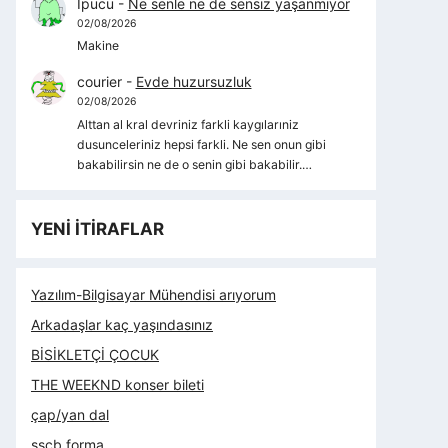
İpucu
-
Ne senle ne de sensiz yaşanmıyor
02/08/2026
Makine
courier
-
Evde huzursuzluk
02/08/2026
Alttan al kral devriniz farkli kaygılarıniz
dusunceleriniz hepsi farkli. Ne sen onun gibi
bakabilirsin ne de o senin gibi bakabilir.…
YENİ İTİRAFLAR
Yazılım-Bilgisayar Mühendisi arıyorum
Arkadaşlar kaç yaşındasınız
BİSİKLETÇİ ÇOCUK
THE WEEKND konser bileti
çap/yan dal
sscb forma