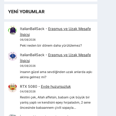
YENİ YORUMLAR
ItalianBallSack
-
Erasmus ve Uzak Mesafe
İlişkisi
06/08/2026
Peki neden bir dönem daha yürütülemez?
ItalianBallSack
-
Erasmus ve Uzak Mesafe
İlişkisi
06/08/2026
insanın güzel ama sevdiğinden uzak anlarda aşkı
aklına gelmez mi?
RTX 5080
-
Evde huzursuzluk
04/08/2026
Restini çek, Allah affetsin, babam çok büyük bir
yanlış yaptı ve kendisini epey hırpaladım, 2 sene
öncesinde babaannem çivili sopayla…