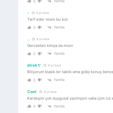
Yanıtla
0
-
9 yıl önce
Tarif eder misin bu kızı
Yanıtla
0
..
9 yıl önce
Gercekten kimya da mısın
Yanıtla
0
direk't'
9 yıl önce
Biliyorum klasik bir taktik ama gidip konuş benc
Yanıtla
0
Cont
9 yıl önce
Kardeşim çok duygusal yazmışsın valla içim cız e
Yanıtla
0