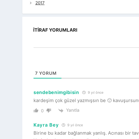
2017
İTIRAF YORUMLARI
7
YORUM
sendebenimgibisin
9 yıl önce
kardeşim çok güzel yazmışsın be 🙁 kavuşursunu
Yanıtla
0
Kayra Bey
9 yıl önce
Birine bu kadar bağlanmak yanlış. Acınası bir tav