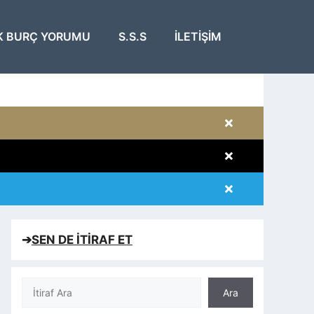
K BURÇ YORUMU
S.S.S
İLETIŞIM
×
×
×
×
➔
SEN DE İTİRAF ET
Ara
Ara