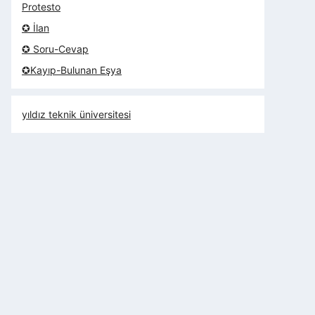
Protesto
✪ İlan
✪ Soru-Cevap
✪Kayıp-Bulunan Eşya
yıldız teknik üniversitesi