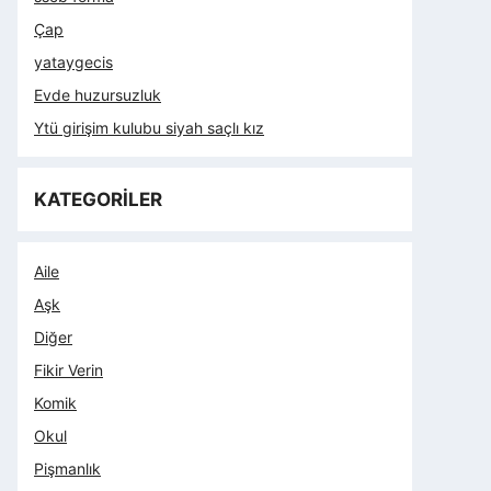
Çap
yataygecis
Evde huzursuzluk
Ytü girişim kulubu siyah saçlı kız
KATEGORİLER
Aile
Aşk
Diğer
Fikir Verin
Komik
Okul
Pişmanlık