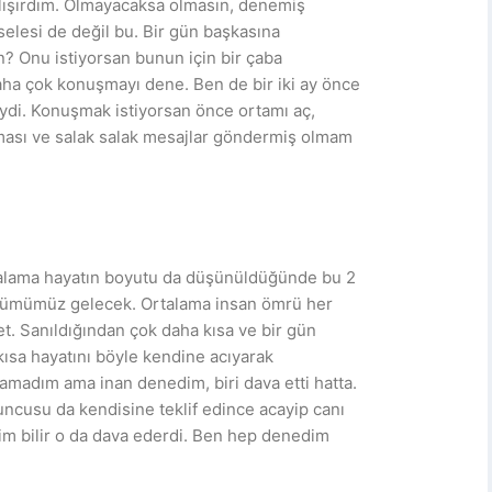
lışırdım. Olmayacaksa olmasın, denemiş
elesi de değil bu. Bir gün başkasına
n? Onu istiyorsan bunun için bir çaba
aha çok konuşmayı dene. Ben de bir iki ay önce
deydi. Konuşmak istiyorsan önce ortamı aç,
aması ve salak salak mesajlar göndermiş olmam
Ortalama hayatın boyutu da düşünüldüğünde bu 2
lümümüz gelecek. Ortalama insan ömrü her
et. Sanıldığından çok daha kısa ve bir gün
ısa hayatını böyle kendine acıyarak
amadım ama inan denedim, biri dava etti hatta.
ncusu da kendisine teklif edince acayip canı
kim bilir o da dava ederdi. Ben hep denedim