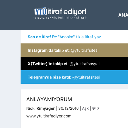
İçeriğe
atla
ANA
Sen de İtiraf Et:
"Anonim" tıkla itiraf yaz.
Instagram'da takip et:
@ytuitirafsitesi
X(Twitter)'te takip et:
@ytuitirafsosyal
Telegram'da bize katıl:
@ytuitirafsitesi
ANLAYAMIYORUM
Kategoriler
Nick:
Kimyager
|
30/12/2016
|
Aşk
|
💬
7
www.ytuitirafediyor.com