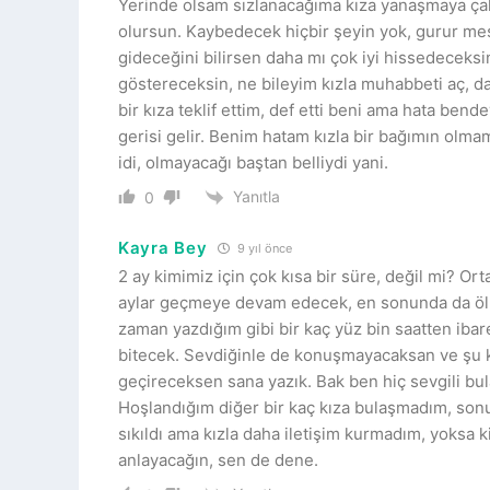
Yerinde olsam sızlanacağıma kıza yanaşmaya ça
olursun. Kaybedecek hiçbir şeyin yok, gurur mes
gideceğini bilirsen daha mı çok iyi hissedeceksi
göstereceksin, ne bileyim kızla muhabbeti aç, d
bir kıza teklif ettim, def etti beni ama hata ben
gerisi gelir. Benim hatam kızla bir bağımın olm
idi, olmayacağı baştan belliydi yani.
Yanıtla
0
Kayra Bey
9 yıl önce
2 ay kimimiz için çok kısa bir süre, değil mi? 
aylar geçmeye devam edecek, en sonunda da ö
zaman yazdığım gibi bir kaç yüz bin saatten ibar
bitecek. Sevdiğinle de konuşmayacaksan ve şu k
geçireceksen sana yazık. Bak ben hiç sevgili bul
Hoşlandığım diğer bir kaç kıza bulaşmadım, sonu
sıkıldı ama kızla daha iletişim kurmadım, yoksa 
anlayacağın, sen de dene.