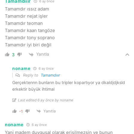
Tamamdııır
6 ay önce
Tamamdır ıssız adam
Tamamdır nejat işler
Tamamdır teoman
Tamamdır kaan tangöze
Tamamdır tony soprano
Tamamdır iyi biri değil
Yanıtla
3
noname
6 ay önce
Reply to
Tamamdııır
Gerçektennn bunların bu tripler kopartıyor ya dkaldjdjksld
erkektir büyük ihtimal
Last edited 6 ay önce by noname
Yanıtla
-1
noname
6 ay önce
Yani madem duygusal olarak erişilmezsin ve bunun