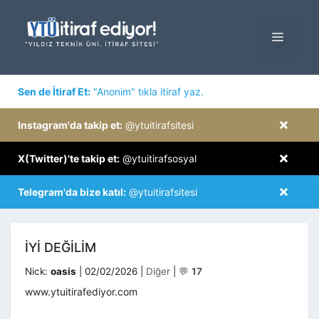
İçeriğe
atla
MENÜ
×
Sen de İtiraf Et:
"Anonim" tıkla itiraf yaz.
×
Instagram'da takip et:
@ytuitirafsitesi
×
X(Twitter)'te takip et:
@ytuitirafsosyal
×
Telegram'da bize katıl:
@ytuitirafsitesi
İYI DEĞILIM
Kategoriler
Nick:
oasis
|
02/02/2026
|
Diğer
|
💬
17
www.ytuitirafediyor.com