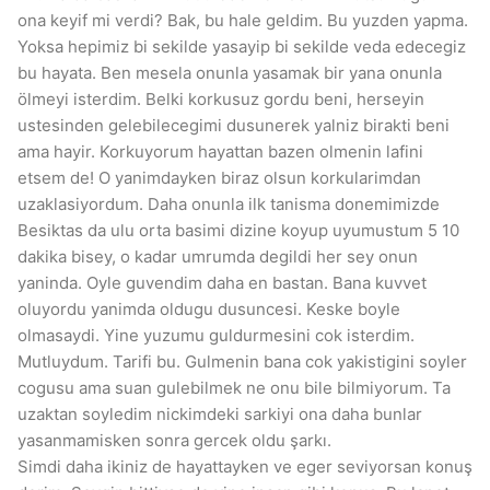
ona keyif mi verdi? Bak, bu hale geldim. Bu yuzden yapma.
Yoksa hepimiz bi sekilde yasayip bi sekilde veda edecegiz
bu hayata. Ben mesela onunla yasamak bir yana onunla
ölmeyi isterdim. Belki korkusuz gordu beni, herseyin
ustesinden gelebilecegimi dusunerek yalniz birakti beni
ama hayir. Korkuyorum hayattan bazen olmenin lafini
etsem de! O yanimdayken biraz olsun korkularimdan
uzaklasiyordum. Daha onunla ilk tanisma donemimizde
Besiktas da ulu orta basimi dizine koyup uyumustum 5 10
dakika bisey, o kadar umrumda degildi her sey onun
yaninda. Oyle guvendim daha en bastan. Bana kuvvet
oluyordu yanimda oldugu dusuncesi. Keske boyle
olmasaydi. Yine yuzumu guldurmesini cok isterdim.
Mutluydum. Tarifi bu. Gulmenin bana cok yakistigini soyler
cogusu ama suan gulebilmek ne onu bile bilmiyorum. Ta
uzaktan soyledim nickimdeki sarkiyi ona daha bunlar
yasanmamisken sonra gercek oldu şarkı.
Simdi daha ikiniz de hayattayken ve eger seviyorsan konuş