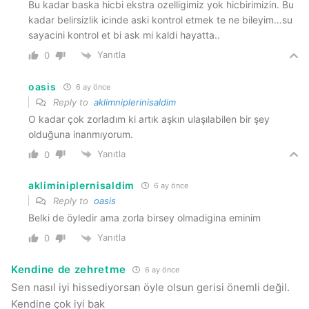
Bu kadar baska hicbi ekstra ozelligimiz yok hicbirimizin. Bu
kadar belirsizlik icinde aski kontrol etmek te ne bileyim…su
sayacini kontrol et bi ask mi kaldi hayatta..
Yanıtla
0
oasis
6 ay önce
Reply to
aklimniplerinisaldim
O kadar çok zorladım ki artık aşkın ulaşılabilen bir şey
olduğuna inanmıyorum.
Yanıtla
0
akliminiplernisaldim
6 ay önce
Reply to
oasis
Belki de öyledir ama zorla birsey olmadigina eminim
Yanıtla
0
Kendine de zehretme
6 ay önce
Sen nasıl iyi hissediyorsan öyle olsun gerisi önemli değil.
Kendine çok iyi bak