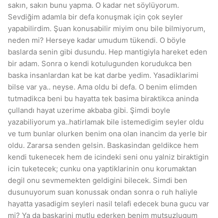
sakın, sakın bunu yapma. O kadar net söylüyorum.
Sevdiğim adamla bir defa konuşmak için çok seyler
yapabilirdim. Şuan konusabilir miyim onu bile bilmiyorum,
neden mi? Herseye kadar umudum tükendi. O böyle
baslarda senin gibi dusundu. Hep mantigiyla hareket eden
bir adam. Sonra o kendi kotulugunden korudukca ben
baska insanlardan kat be kat darbe yedim. Yasadiklarimi
bilse var ya.. neyse. Ama oldu bi defa. O benim elimden
tutmadikca beni bu hayatta tek basima biraktikca aninda
çullandı hayat uzerime akbaba gibi. Şimdi boyle
yazabiliyorum ya..hatirlamak bile istemedigim seyler oldu
ve tum bunlar olurken benim ona olan inancim da yerle bir
oldu. Zararsa senden gelsin. Baskasindan geldikce hem
kendi tukenecek hem de icindeki seni onu yalniz biraktigin
icin tuketecek; cunku ona yaptiklarinin onu korumaktan
degil onu sevmemekten geldigini bilecek. Simdi ben
dusunuyorum suan konussak ondan sonra o ruh haliyle
hayatta yasadigim seyleri nasil telafi edecek buna gucu var
mi? Ya da baskarini mutlu ederken benim mutsuzlugum