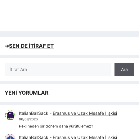
➔
SEN DE İTİRAF ET
Ara
Ara
YENİ YORUMLAR
ItalianBallSack
-
Erasmus ve Uzak Mesafe İlişkisi
06/08/2026
Peki neden bir dönem daha yürütülemez?
ItalianBallSack
-
Erasmus ve Uzak Mesafe İlişkisi