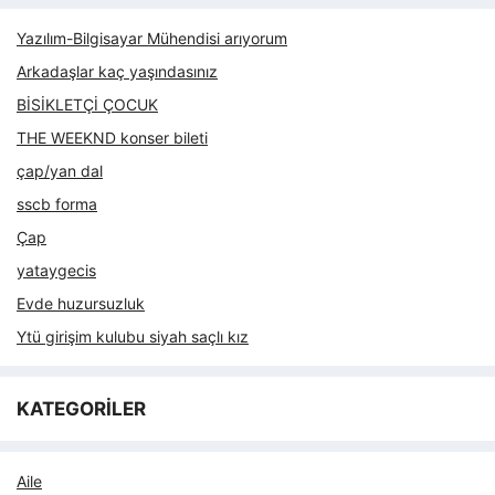
Yazılım-Bilgisayar Mühendisi arıyorum
Arkadaşlar kaç yaşındasınız
BİSİKLETÇİ ÇOCUK
THE WEEKND konser bileti
çap/yan dal
sscb forma
Çap
yataygecis
Evde huzursuzluk
Ytü girişim kulubu siyah saçlı kız
KATEGORİLER
Aile