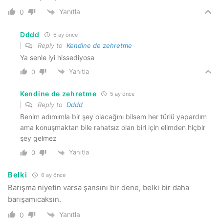
Yanıtla
0
Dddd
6 ay önce
Reply to
Kendine de zehretme
Ya senle iyi hissediyosa
Yanıtla
0
Kendine de zehretme
5 ay önce
Reply to
Dddd
Benim adımımla bir şey olacağını bilsem her türlü yapardım
ama konuşmaktan bile rahatsız olan biri için elimden hiçbir
şey gelmez
Yanıtla
0
Belki
6 ay önce
Barışma niyetin varsa şansını bir dene, belki bir daha
barışamıcaksın.
Yanıtla
0