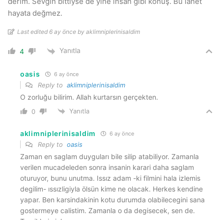
derim. Sevgin bittiyse de yine insan gibi konuş. Bu lanet
hayata değmez.
Last edited 6 ay önce by aklimniplerinisaldim
Yanıtla
4
oasis
6 ay önce
Reply to
aklimniplerinisaldim
O zorluğu bilirim. Allah kurtarsın gerçekten.
Yanıtla
0
aklimniplerinisaldim
6 ay önce
Reply to
oasis
Zaman en saglam duyguları bile silip atabiliyor. Zamanla
verilen mucadeleden sonra insanin karari daha saglam
oturuyor, bunu unutma. Issız adam -ki filmini hala izlemis
degilim- ıssızligiyla ölsün kime ne olacak. Herkes kendine
yapar. Ben karsindakinin kotu durumda olabilecegini sana
gostermeye calistim. Zamanla o da degisecek, sen de.