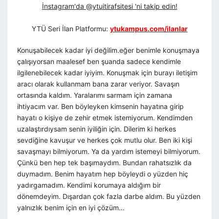
İnstagram'da @ytuitirafsitesi 'ni takip edin!
YTÜ Seri İlan Platformu:
ytukampus.com/ilanlar
Konuşabilecek kadar iyi değilim.eğer benimle konuşmaya
çalışıyorsan maalesef ben şuanda sadece kendimle
ilgilenebilecek kadar iyiyim. Konuşmak için burayı iletişim
aracı olarak kullanmam bana zarar veriyor. Savaşın
ortasında kaldım. Yaralarımı sarmam için zamana
ihtiyacım var. Ben böyleyken kimsenin hayatına girip
hayatı o kişiye de zehir etmek istemiyorum. Kendimden
uzalaştırdıysam senin iyiliğin için. Dilerim ki herkes
sevdiğine kavuşur ve herkes çok mutlu olur. Ben iki kişi
savaşmayı bilmiyorum. Ya da yardım istemeyi bilmiyorum.
Çünkü ben hep tek başımaydım. Bundan rahatsızlık da
duymadım. Benim hayatım hep böyleydi o yüzden hiç
yadırgamadım. Kendimi korumaya aldığım bir
dönemdeyim. Dışardan çok fazla darbe aldım. Bu yüzden
yalnızlık benim için en iyi çözüm…