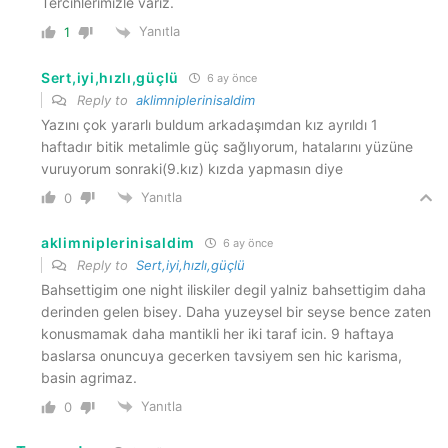
Tercihlerimizle varız.
Yanıtla
1
Sert,iyi,hızlı,güçlü
6 ay önce
Reply to
aklimniplerinisaldim
Yazını çok yararlı buldum arkadaşımdan kız ayrıldı 1
haftadır bitik metalimle güç sağlıyorum, hatalarını yüzüne
vuruyorum sonraki(9.kız) kızda yapmasın diye
Yanıtla
0
aklimniplerinisaldim
6 ay önce
Reply to
Sert,iyi,hızlı,güçlü
Bahsettigim one night iliskiler degil yalniz bahsettigim daha
derinden gelen bisey. Daha yuzeysel bir seyse bence zaten
konusmamak daha mantikli her iki taraf icin. 9 haftaya
baslarsa onuncuya gecerken tavsiyem sen hic karisma,
basin agrimaz.
Yanıtla
0