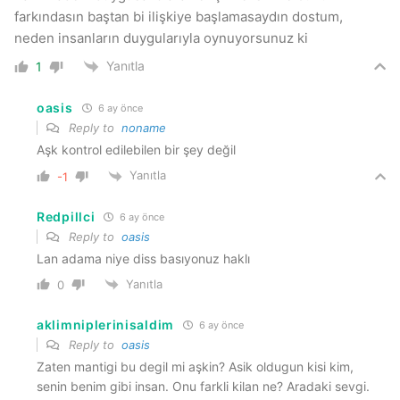
farkındasın baştan bi ilişkiye başlamasaydın dostum,
neden insanların duygularıyla oynuyorsunuz ki
Yanıtla
1
oasis
6 ay önce
Reply to
noname
Aşk kontrol edilebilen bir şey değil
Yanıtla
-1
Redpillci
6 ay önce
Reply to
oasis
Lan adama niye diss basıyonuz haklı
Yanıtla
0
aklimniplerinisaldim
6 ay önce
Reply to
oasis
Zaten mantigi bu degil mi aşkin? Asik oldugun kisi kim,
senin benim gibi insan. Onu farkli kilan ne? Aradaki sevgi.