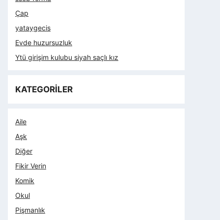
Çap
yataygecis
Evde huzursuzluk
Ytü girişim kulubu siyah saçlı kız
KATEGORİLER
Aile
Aşk
Diğer
Fikir Verin
Komik
Okul
Pişmanlık