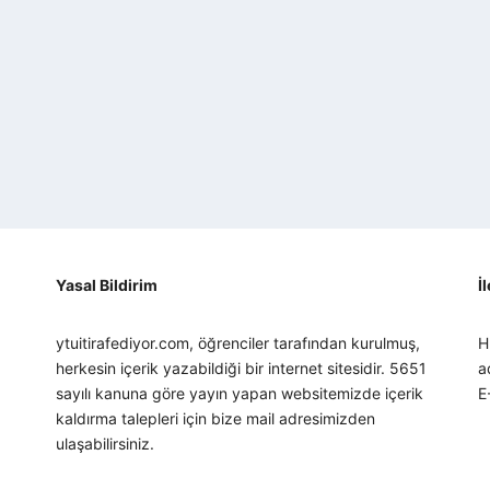
Yasal Bildirim
İ
ytuitirafediyor.com, öğrenciler tarafından kurulmuş,
H
herkesin içerik yazabildiği bir internet sitesidir. 5651
a
sayılı kanuna göre yayın yapan websitemizde içerik
E
kaldırma talepleri için bize mail adresimizden
ulaşabilirsiniz.