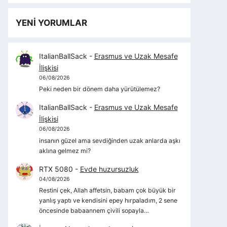
YENİ YORUMLAR
ItalianBallSack
-
Erasmus ve Uzak Mesafe
İlişkisi
06/08/2026
Peki neden bir dönem daha yürütülemez?
ItalianBallSack
-
Erasmus ve Uzak Mesafe
İlişkisi
06/08/2026
insanın güzel ama sevdiğinden uzak anlarda aşkı
aklına gelmez mi?
RTX 5080
-
Evde huzursuzluk
04/08/2026
Restini çek, Allah affetsin, babam çok büyük bir
yanlış yaptı ve kendisini epey hırpaladım, 2 sene
öncesinde babaannem çivili sopayla…