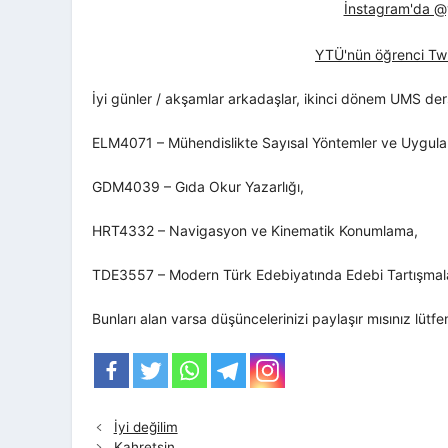
İnstagram'da @yt
YTÜ'nün öğrenci Twi
İyi günler / akşamlar arkadaşlar, ikinci dönem UMS ders
ELM4071 – Mühendislikte Sayısal Yöntemler ve Uygula
GDM4039 –
Gıda Okur Yazarlığı,
HRT4332 –
Navigasyon ve Kinematik Konumlama,
TDE3557 –
Modern Türk Edebiyatında Edebi Tartışmal
Bunları alan varsa düşüncelerinizi paylaşır mısınız lütfe
İyi değilim
Kahretsin