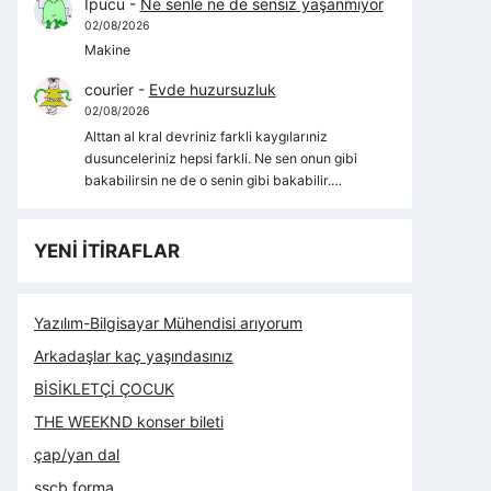
İpucu
-
Ne senle ne de sensiz yaşanmıyor
02/08/2026
Makine
courier
-
Evde huzursuzluk
02/08/2026
Alttan al kral devriniz farkli kaygılarıniz
dusunceleriniz hepsi farkli. Ne sen onun gibi
bakabilirsin ne de o senin gibi bakabilir.…
YENİ İTİRAFLAR
Yazılım-Bilgisayar Mühendisi arıyorum
Arkadaşlar kaç yaşındasınız
BİSİKLETÇİ ÇOCUK
THE WEEKND konser bileti
çap/yan dal
sscb forma