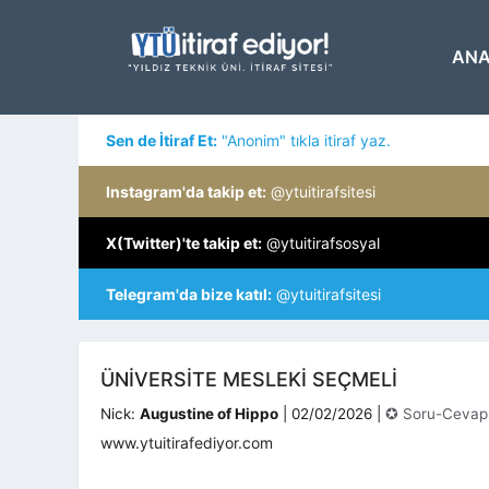
İçeriğe
atla
ANA
Sen de İtiraf Et:
"Anonim" tıkla itiraf yaz.
Instagram'da takip et:
@ytuitirafsitesi
X(Twitter)'te takip et:
@ytuitirafsosyal
Telegram'da bize katıl:
@ytuitirafsitesi
ÜNIVERSITE MESLEKI SEÇMELI
Kategoriler
Nick:
Augustine of Hippo
|
02/02/2026
|
✪ Soru-Cevap
www.ytuitirafediyor.com