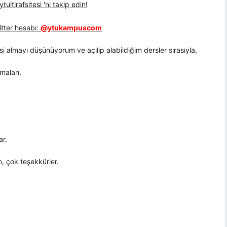
uitirafsitesi 'ni takip edin!
tter hesabı:
@ytukampuscom
i almayı düşünüyorum ve açılıp alabildiğim dersler sırasıyla,
maları,
ar.
n, çok teşekkürler.