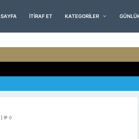
SAYFA
ITIRAF ET
KATEGORILER
GÜNLÜ
|
💬 0