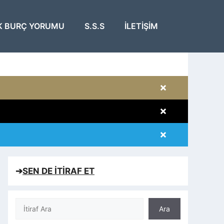
K BURÇ YORUMU
S.S.S
İLETIŞIM
×
×
×
×
➔
SEN DE İTİRAF ET
Ara
Ara