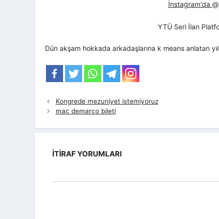
İnstagram'da @yt
YTÜ Seri İlan Plat
Dün akşam hokkada arkadaşlarına k means anlatan yıldı
Kongrede mezuniyet istemiyoruz
mac demarco bileti
İTIRAF YORUMLARI