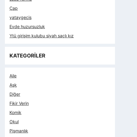
Çap
yataygecis
Evde huzursuzluk
Ytü girişim kulubu siyah saçlı kız
KATEGORİLER
Aile
Aşk
Diğer
Fikir Verin
Komik
Okul
Pişmanlık