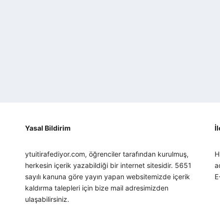
Yasal Bildirim
İ
ytuitirafediyor.com, öğrenciler tarafından kurulmuş,
H
herkesin içerik yazabildiği bir internet sitesidir. 5651
a
sayılı kanuna göre yayın yapan websitemizde içerik
E
kaldırma talepleri için bize mail adresimizden
ulaşabilirsiniz.