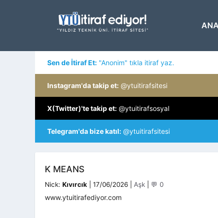
İçeriğe
atla
ANA
Sen de İtiraf Et:
"Anonim" tıkla itiraf yaz.
Instagram'da takip et:
@ytuitirafsitesi
X(Twitter)'te takip et:
@ytuitirafsosyal
Telegram'da bize katıl:
@ytuitirafsitesi
K MEANS
Kategoriler
Nick:
Kıvırcık
|
17/06/2026
|
Aşk
|
💬 0
www.ytuitirafediyor.com