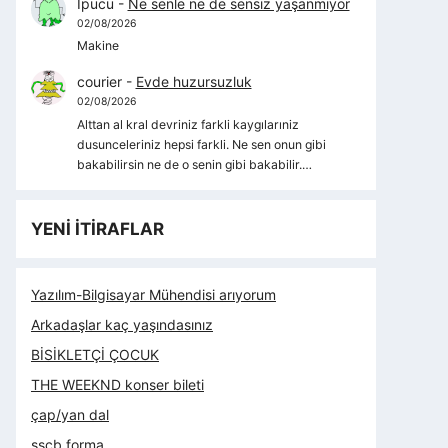
İpucu
-
Ne senle ne de sensiz yaşanmıyor
02/08/2026
Makine
courier
-
Evde huzursuzluk
02/08/2026
Alttan al kral devriniz farkli kaygılarıniz
dusunceleriniz hepsi farkli. Ne sen onun gibi
bakabilirsin ne de o senin gibi bakabilir.…
YENİ İTİRAFLAR
Yazılım-Bilgisayar Mühendisi arıyorum
Arkadaşlar kaç yaşındasınız
BİSİKLETÇİ ÇOCUK
THE WEEKND konser bileti
çap/yan dal
sscb forma