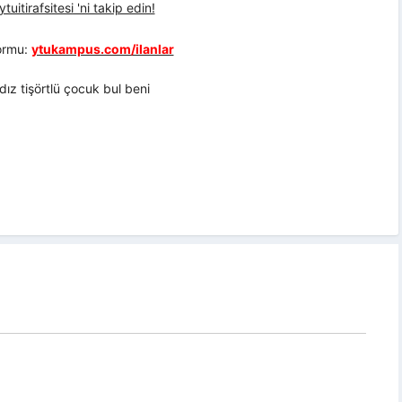
uitirafsitesi 'ni takip edin!
formu:
ytukampus.com/ilanlar
z tişörtlü çocuk bul beni