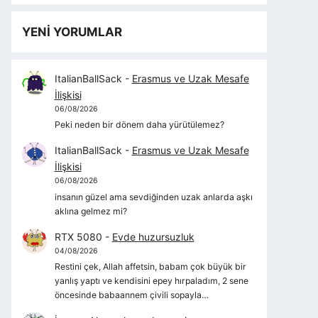
YENİ YORUMLAR
ItalianBallSack
-
Erasmus ve Uzak Mesafe
İlişkisi
06/08/2026
Peki neden bir dönem daha yürütülemez?
ItalianBallSack
-
Erasmus ve Uzak Mesafe
İlişkisi
06/08/2026
insanın güzel ama sevdiğinden uzak anlarda aşkı
aklına gelmez mi?
RTX 5080
-
Evde huzursuzluk
04/08/2026
Restini çek, Allah affetsin, babam çok büyük bir
yanlış yaptı ve kendisini epey hırpaladım, 2 sene
öncesinde babaannem çivili sopayla…