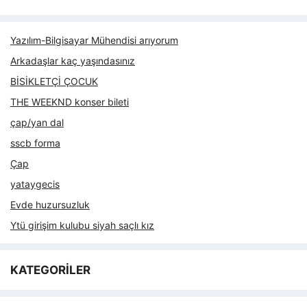
Yazılım-Bilgisayar Mühendisi arıyorum
Arkadaşlar kaç yaşındasınız
BİSİKLETÇİ ÇOCUK
THE WEEKND konser bileti
çap/yan dal
sscb forma
Çap
yataygecis
Evde huzursuzluk
Ytü girişim kulubu siyah saçlı kız
KATEGORİLER