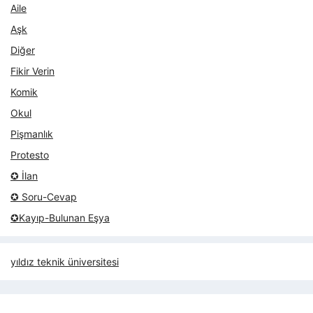
Aile
Aşk
Diğer
Fikir Verin
Komik
Okul
Pişmanlık
Protesto
✪ İlan
✪ Soru-Cevap
✪Kayıp-Bulunan Eşya
yıldız teknik üniversitesi