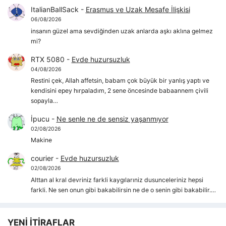
ItalianBallSack
-
Erasmus ve Uzak Mesafe İlişkisi
06/08/2026
insanın güzel ama sevdiğinden uzak anlarda aşkı aklına gelmez
mi?
RTX 5080
-
Evde huzursuzluk
04/08/2026
Restini çek, Allah affetsin, babam çok büyük bir yanlış yaptı ve
kendisini epey hırpaladım, 2 sene öncesinde babaannem çivili
sopayla…
İpucu
-
Ne senle ne de sensiz yaşanmıyor
02/08/2026
Makine
courier
-
Evde huzursuzluk
02/08/2026
Alttan al kral devriniz farkli kaygılarıniz dusunceleriniz hepsi
farkli. Ne sen onun gibi bakabilirsin ne de o senin gibi bakabilir.…
YENİ İTİRAFLAR