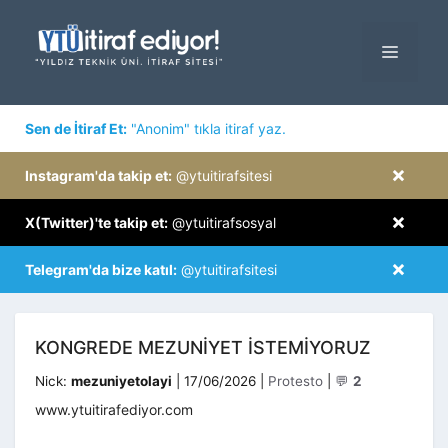
İçeriğe
atla
MENÜ
×
Sen de İtiraf Et:
"Anonim" tıkla itiraf yaz.
×
Instagram'da takip et:
@ytuitirafsitesi
×
X(Twitter)'te takip et:
@ytuitirafsosyal
×
Telegram'da bize katıl:
@ytuitirafsitesi
KONGREDE MEZUNIYET ISTEMIYORUZ
Kategoriler
Nick:
mezuniyetolayi
|
17/06/2026
|
Protesto
|
💬
2
www.ytuitirafediyor.com