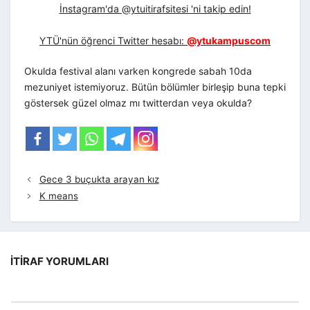
İnstagram'da @ytuitirafsitesi 'ni takip edin!
YTÜ'nün öğrenci Twitter hesabı:
@ytukampuscom
Okulda festival alanı varken kongrede sabah 10da
mezuniyet istemiyoruz. Bütün bölümler birleşip buna tepki
göstersek güzel olmaz mı twitterdan veya okulda?
Gece 3 buçukta arayan kız
K means
İTIRAF YORUMLARI