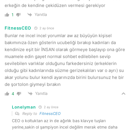
erkeğin de kendine çekidüzen vermesi gerekiyor
Yanıtla
1
FitnessCEO
2 ay önce
Bunlar ne incel incel yorumlar aw az büyüyün kişisel
bakımınıza özen gösterin ucubeliği bırakıp kadınları da
kendinize eşit bir İNSAN olarak görmeye başlayıp ona göre
muamele edin gayet normal sohbet edilebilen sevip
sevilebilen varlıklar olduğunu farkedersiniz (erkeklerin
olduğu gibi kadınlarında süzme gerizekalıları var o ayrı) su
akar yolunu bulur kendi ayarınızda birini bulursunuz he bir
de şortolon giymeyi bırakın
Yanıtla
4
Lonelyman
2 ay önce
Reply to
FitnessCEO
CEO o koltuktan az in de ağırlık bas klavye tuşları
yerine,sakin ol şampiyon incel değilim merak etme daha