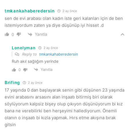
tmkankahaberedersin
2 ay önce
sen de evi arabası olan kadın iste geri kalanları için de ben
istemiyordum zaten ya diye düşünüp iyi hisset .d
Yanıtla
0
Lonelyman
2 ay önce
Reply to
tmkankahaberedersin
Ruh akıl sağlığım yerinde
Yanıtla
0
Brifing
2 ay önce
17 yaşında 0 dan başlayarak senin gibi düşünen 23 yaşında
evini arabasını arsasını alan inşaatı bitirmiş biri olarak
söylüyorum kalpsiz bişey olup çıkıyon düşünüyorum bi kız
bana ne verebilirki ben herşeyimi hallediyorum. Önemli
olanın o inşaatı bi kızla yapmak. Hırs etme akışına bırak
gitsin