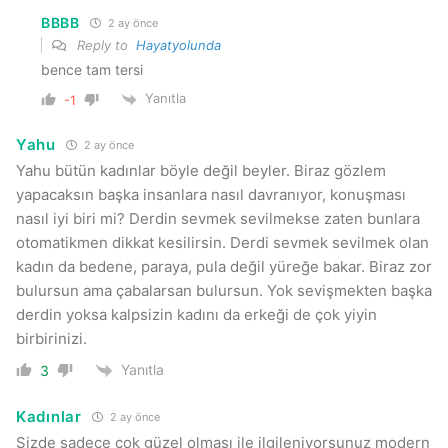
BBBB
2 ay önce
Reply to
Hayatyolunda
bence tam tersi
Yanıtla
-1
Yahu
2 ay önce
Yahu bütün kadınlar böyle değil beyler. Biraz gözlem
yapacaksın başka insanlara nasıl davranıyor, konuşması
nasıl iyi biri mi? Derdin sevmek sevilmekse zaten bunlara
otomatikmen dikkat kesilirsin. Derdi sevmek sevilmek olan
kadın da bedene, paraya, pula değil yüreğe bakar. Biraz zor
bulursun ama çabalarsan bulursun. Yok sevişmekten başka
derdin yoksa kalpsizin kadını da erkeği de çok yiyin
birbirinizi.
Yanıtla
3
Kadınlar
2 ay önce
Sizde sadece çok güzel olması ile ilgileniyorsunuz modern