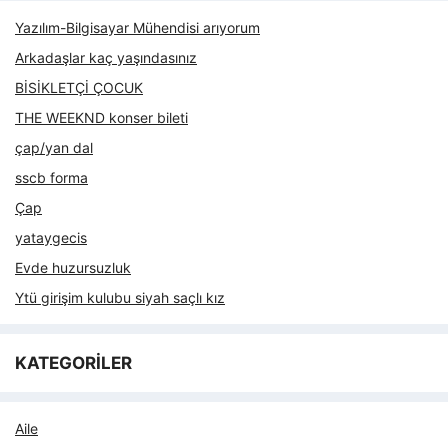
Yazılım-Bilgisayar Mühendisi arıyorum
Arkadaşlar kaç yaşındasınız
BİSİKLETÇİ ÇOCUK
THE WEEKND konser bileti
çap/yan dal
sscb forma
Çap
yataygecis
Evde huzursuzluk
Ytü girişim kulubu siyah saçlı kız
KATEGORİLER
Aile