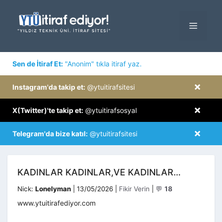
İçeriğe
atla
MENÜ
×
Sen de İtiraf Et:
"Anonim" tıkla itiraf yaz.
×
Instagram'da takip et:
@ytuitirafsitesi
×
X(Twitter)'te takip et:
@ytuitirafsosyal
×
Telegram'da bize katıl:
@ytuitirafsitesi
KADINLAR KADINLAR,VE KADINLAR…
Kategoriler
Nick:
Lonelyman
|
13/05/2026
|
Fikir Verin
|
💬
18
www.ytuitirafediyor.com