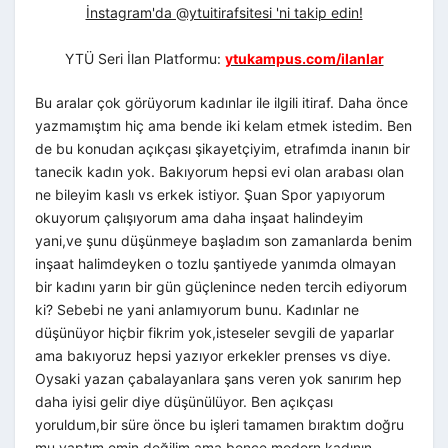
İnstagram'da @ytuitirafsitesi 'ni takip edin!
YTÜ Seri İlan Platformu:
ytukampus.com/ilanlar
Bu aralar çok görüyorum kadınlar ile ilgili itiraf. Daha önce
yazmamıştım hiç ama bende iki kelam etmek istedim. Ben
de bu konudan açıkçası şikayetçiyim, etrafımda inanın bir
tanecik kadın yok. Bakıyorum hepsi evi olan arabası olan
ne bileyim kaslı vs erkek istiyor. Şuan Spor yapıyorum
okuyorum çalışıyorum ama daha inşaat halindeyim
yani,ve şunu düşünmeye başladım son zamanlarda benim
inşaat halimdeyken o tozlu şantiyede yanımda olmayan
bir kadını yarın bir gün güçlenince neden tercih ediyorum
ki? Sebebi ne yani anlamıyorum bunu. Kadınlar ne
düşünüyor hiçbir fikrim yok,isteseler sevgili de yaparlar
ama bakıyoruz hepsi yazıyor erkekler prenses vs diye.
Oysaki yazan çabalayanlara şans veren yok sanırım hep
daha iyisi gelir diye düşünülüyor. Ben açıkçası
yoruldum,bir süre önce bu işleri tamamen bıraktım doğru
mu yaptım emin değilim ama bence modern kadının