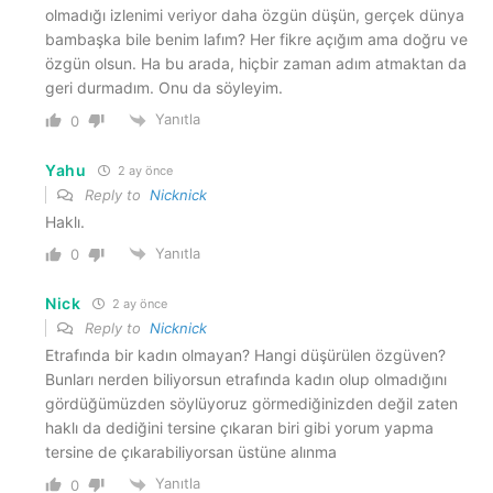
olmadığı izlenimi veriyor daha özgün düşün, gerçek dünya
bambaşka bile benim lafım? Her fikre açığım ama doğru ve
özgün olsun. Ha bu arada, hiçbir zaman adım atmaktan da
geri durmadım. Onu da söyleyim.
Yanıtla
0
Yahu
2 ay önce
Reply to
Nicknick
Haklı.
Yanıtla
0
Nick
2 ay önce
Reply to
Nicknick
Etrafında bir kadın olmayan? Hangi düşürülen özgüven?
Bunları nerden biliyorsun etrafında kadın olup olmadığını
gördüğümüzden söylüyoruz görmediğinizden değil zaten
haklı da dediğini tersine çıkaran biri gibi yorum yapma
tersine de çıkarabiliyorsan üstüne alınma
Yanıtla
0