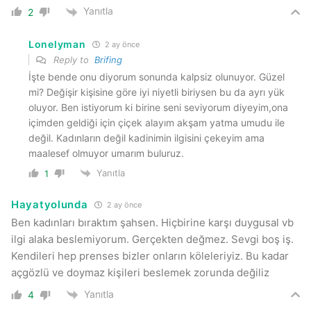
Yanıtla
2
Lonelyman
2 ay önce
Reply to
Brifing
İşte bende onu diyorum sonunda kalpsiz olunuyor. Güzel
mi? Değişir kişisine göre iyi niyetli biriysen bu da ayrı yük
oluyor. Ben istiyorum ki birine seni seviyorum diyeyim,ona
içimden geldiği için çiçek alayım akşam yatma umudu ile
değil. Kadınların değil kadinimin ilgisini çekeyim ama
maalesef olmuyor umarım buluruz.
Yanıtla
1
Hayatyolunda
2 ay önce
Ben kadınları bıraktım şahsen. Hiçbirine karşı duygusal vb
ilgi alaka beslemiyorum. Gerçekten değmez. Sevgi boş iş.
Kendileri hep prenses bizler onların köleleriyiz. Bu kadar
açgözlü ve doymaz kişileri beslemek zorunda değiliz
Yanıtla
4