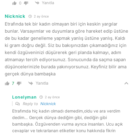
Yanıtla
0
Nicknick
2 ay önce
Etrafında tek bir kadın olmayan biri için keskin yargılar
bunlar. Varsayımlar ve duyumlara göre hareket edip üstüne
de bu kadar genelleme yapmak yanlış üstüne yanlış. Kaldı
ki gram doğru değil. Siz bu bakışınızdan çıkamadığınız için
kendi özgüveninizi düşürerek geri planda kalmayı, adım
atmamayı tercih ediyorsunuz. Sonucunda da saçma sapan
düşüncelerinizle burada yakınıyorsunuz. Keyfiniz bilir ama
gerçek dünya bambaşka
Yanıtla
7
Lonelyman
2 ay önce
Reply to
Nicknick
Etrafımda hiç kadın olmadı demedim,oldu ve ara verdim
dedim… Gerçek dünya dediğim gibi, dediğin gibi
bambaşka. Özgüvenden vurma ayrıca insanları. Ucu açık
cevaplar ve tekrarlanan etiketler konu hakkında fikrin