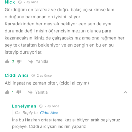
Nick
2 ay önce
Gördüğüm en tarafsız ve doğru bakış açısı kimse kim
olduğuna bakmadan en iyisini istiyor.
Karşıdakinden her masrafı bekliyor eee sen de aynı
durumda değil misin öğrencisin mezun olunca para
kazanacaksın ikiniz de çalışacaksınız ama ona rağmen her
şey tek taraftan bekleniyor ve en zengin en bu en şu
isteyip duruyorlar.
Yanıtla
3
Ciddi Alıcı
2 ay önce
Abi inşaat ne zaman biter, (ciddi alıcıyım)
Yanıtla
1
Lonelyman
2 ay önce
Reply to
Ciddi Alıcı
İns bu Haziran ortası temel kazısı bitiyor, artık başlıyoruz
projeye. Ciddi alıcıysan indirim yaparız