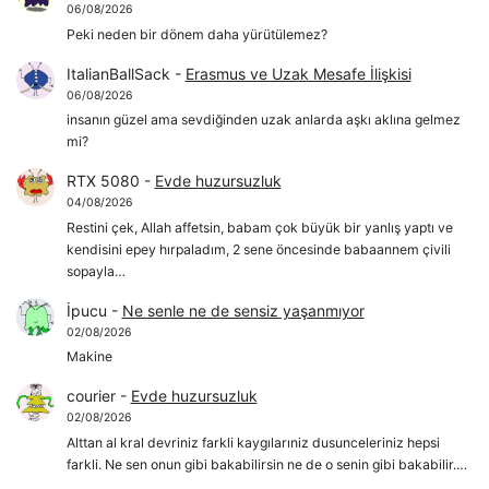
06/08/2026
Peki neden bir dönem daha yürütülemez?
ItalianBallSack
-
Erasmus ve Uzak Mesafe İlişkisi
06/08/2026
insanın güzel ama sevdiğinden uzak anlarda aşkı aklına gelmez
mi?
RTX 5080
-
Evde huzursuzluk
04/08/2026
Restini çek, Allah affetsin, babam çok büyük bir yanlış yaptı ve
kendisini epey hırpaladım, 2 sene öncesinde babaannem çivili
sopayla…
İpucu
-
Ne senle ne de sensiz yaşanmıyor
02/08/2026
Makine
courier
-
Evde huzursuzluk
02/08/2026
Alttan al kral devriniz farkli kaygılarıniz dusunceleriniz hepsi
farkli. Ne sen onun gibi bakabilirsin ne de o senin gibi bakabilir.…