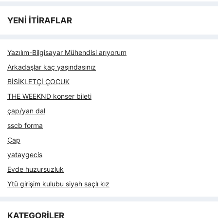
YENİ İTİRAFLAR
Yazılım-Bilgisayar Mühendisi arıyorum
Arkadaşlar kaç yaşındasınız
BİSİKLETÇİ ÇOCUK
THE WEEKND konser bileti
çap/yan dal
sscb forma
Çap
yataygecis
Evde huzursuzluk
Ytü girişim kulubu siyah saçlı kız
KATEGORİLER