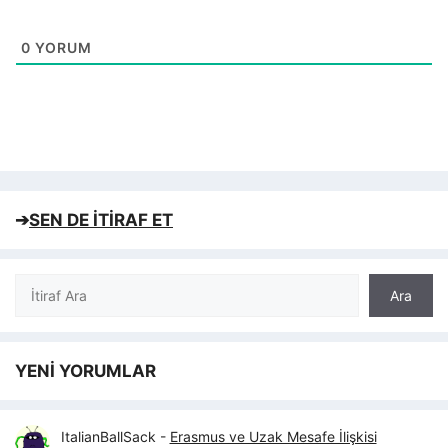
0
YORUM
➔
SEN DE İTİRAF ET
Ara
Ara
YENİ YORUMLAR
ItalianBallSack
-
Erasmus ve Uzak Mesafe İlişkisi