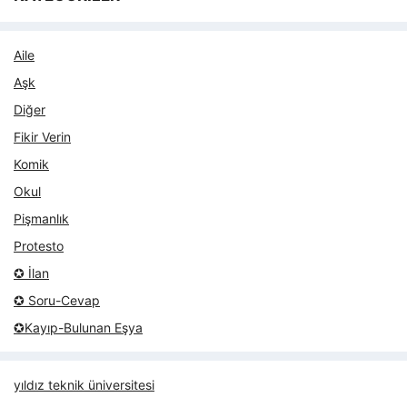
Aile
Aşk
Diğer
Fikir Verin
Komik
Okul
Pişmanlık
Protesto
✪ İlan
✪ Soru-Cevap
✪Kayıp-Bulunan Eşya
yıldız teknik üniversitesi