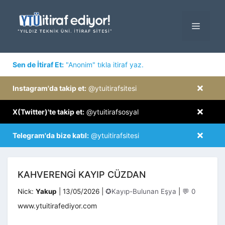
İçeriğe
atla
MENÜ
×
Sen de İtiraf Et:
"Anonim" tıkla itiraf yaz.
×
Instagram'da takip et:
@ytuitirafsitesi
×
X(Twitter)'te takip et:
@ytuitirafsosyal
×
Telegram'da bize katıl:
@ytuitirafsitesi
KAHVERENGI KAYIP CÜZDAN
Kategoriler
Nick:
Yakup
|
13/05/2026
|
✪Kayıp-Bulunan Eşya
|
💬 0
www.ytuitirafediyor.com