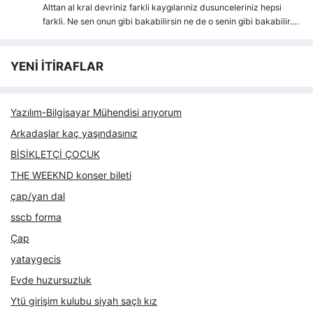
Alttan al kral devriniz farkli kaygılarıniz dusunceleriniz hepsi
farkli. Ne sen onun gibi bakabilirsin ne de o senin gibi bakabilir.…
YENİ İTİRAFLAR
Yazılım-Bilgisayar Mühendisi arıyorum
Arkadaşlar kaç yaşındasınız
BİSİKLETÇİ ÇOCUK
THE WEEKND konser bileti
çap/yan dal
sscb forma
Çap
yataygecis
Evde huzursuzluk
Ytü girişim kulubu siyah saçlı kız