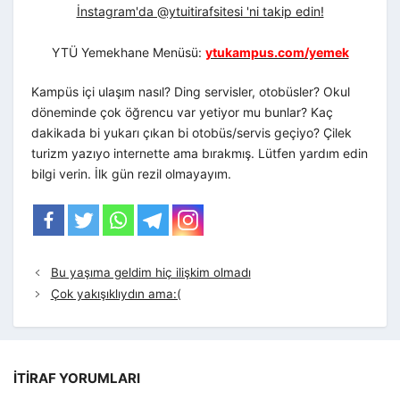
İnstagram'da @ytuitirafsitesi 'ni takip edin!
YTÜ Yemekhane Menüsü:
ytukampus.com/yemek
Kampüs içi ulaşım nasıl? Ding servisler, otobüsler? Okul
döneminde çok öğrencu var yetiyor mu bunlar? Kaç
dakikada bi yukarı çıkan bi otobüs/servis geçiyo? Çilek
turizm yazıyo internette ama bırakmış. Lütfen yardım edin
bilgi verin. İlk gün rezil olmayayım.
Bu yaşıma geldim hiç ilişkim olmadı
Çok yakışıklıydın ama:(
İTIRAF YORUMLARI