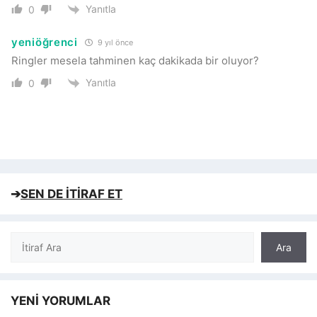
Yanıtla
0
yeniöğrenci
9 yıl önce
Ringler mesela tahminen kaç dakikada bir oluyor?
Yanıtla
0
➔
SEN DE İTİRAF ET
Ara
Ara
YENİ YORUMLAR