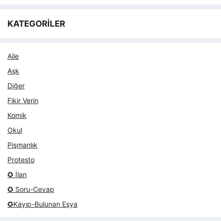
KATEGORİLER
Aile
Aşk
Diğer
Fikir Verin
Komik
Okul
Pişmanlık
Protesto
✪ İlan
✪ Soru-Cevap
✪Kayıp-Bulunan Eşya