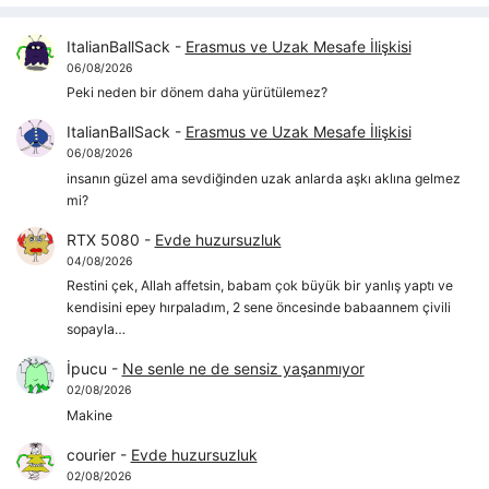
ItalianBallSack
-
Erasmus ve Uzak Mesafe İlişkisi
06/08/2026
Peki neden bir dönem daha yürütülemez?
ItalianBallSack
-
Erasmus ve Uzak Mesafe İlişkisi
06/08/2026
insanın güzel ama sevdiğinden uzak anlarda aşkı aklına gelmez
mi?
RTX 5080
-
Evde huzursuzluk
04/08/2026
Restini çek, Allah affetsin, babam çok büyük bir yanlış yaptı ve
kendisini epey hırpaladım, 2 sene öncesinde babaannem çivili
sopayla…
İpucu
-
Ne senle ne de sensiz yaşanmıyor
02/08/2026
Makine
courier
-
Evde huzursuzluk
02/08/2026