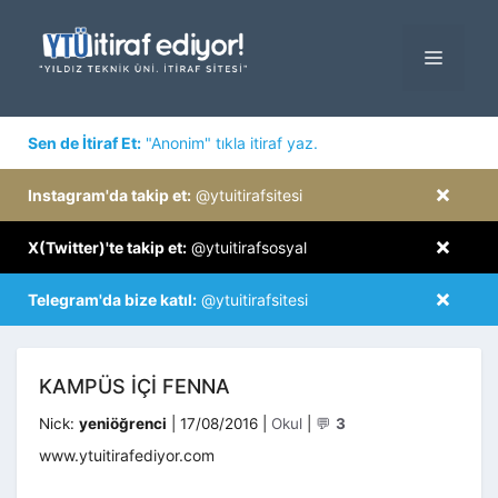
İçeriğe
atla
MENÜ
×
Sen de İtiraf Et:
"Anonim" tıkla itiraf yaz.
×
Instagram'da takip et:
@ytuitirafsitesi
×
X(Twitter)'te takip et:
@ytuitirafsosyal
×
Telegram'da bize katıl:
@ytuitirafsitesi
KAMPÜS IÇI FENNA
Kategoriler
Nick:
yeniöğrenci
|
17/08/2016
|
Okul
|
💬
3
www.ytuitirafediyor.com