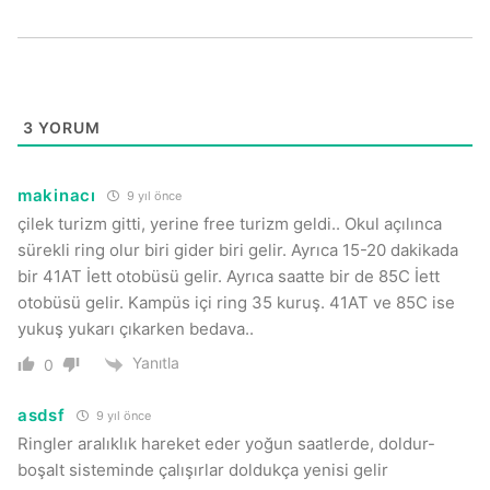
3
YORUM
makinacı
9 yıl önce
çilek turizm gitti, yerine free turizm geldi.. Okul açılınca
sürekli ring olur biri gider biri gelir. Ayrıca 15-20 dakikada
bir 41AT İett otobüsü gelir. Ayrıca saatte bir de 85C İett
otobüsü gelir. Kampüs içi ring 35 kuruş. 41AT ve 85C ise
yukuş yukarı çıkarken bedava..
Yanıtla
0
asdsf
9 yıl önce
Ringler aralıklık hareket eder yoğun saatlerde, doldur-
boşalt sisteminde çalışırlar doldukça yenisi gelir