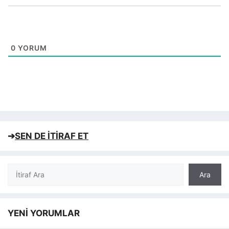
0
YORUM
➔
SEN DE İTİRAF ET
Ara
Ara
YENİ YORUMLAR