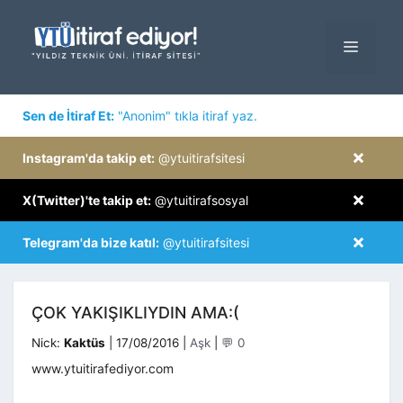
İçeriğe
atla
MENÜ
×
Sen de İtiraf Et:
"Anonim" tıkla itiraf yaz.
×
Instagram'da takip et:
@ytuitirafsitesi
×
X(Twitter)'te takip et:
@ytuitirafsosyal
×
Telegram'da bize katıl:
@ytuitirafsitesi
ÇOK YAKIŞIKLIYDIN AMA:(
Kategoriler
Nick:
Kaktüs
|
17/08/2016
|
Aşk
|
💬 0
www.ytuitirafediyor.com