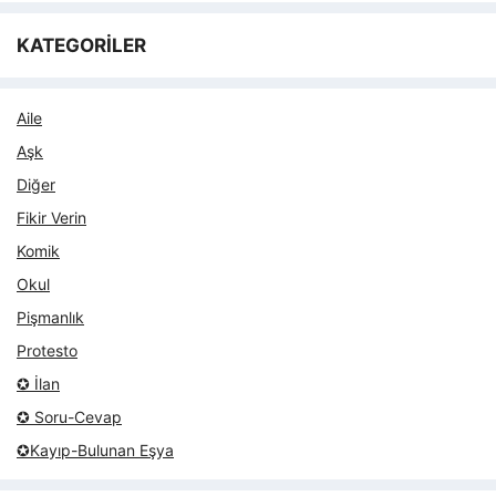
KATEGORİLER
Aile
Aşk
Diğer
Fikir Verin
Komik
Okul
Pişmanlık
Protesto
✪ İlan
✪ Soru-Cevap
✪Kayıp-Bulunan Eşya