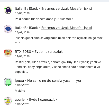
ItalianBallSack
-
Erasmus ve Uzak Mesafe İlişkisi
06/08/2026
Peki neden bir dönem daha yürütülemez?
ItalianBallSack
-
Erasmus ve Uzak Mesafe İlişkisi
06/08/2026
insanın güzel ama sevdiğinden uzak anlarda aşkı aklına gelmez
mi?
RTX 5080
-
Evde huzursuzluk
04/08/2026
Restini çek, Allah affetsin, babam çok büyük bir yanlış yaptı ve
kendisini epey hırpaladım, 2 sene öncesinde babaannem çivili
sopayla…
İpucu
-
Ne senle ne de sensiz yaşanmıyor
02/08/2026
Makine
courier
-
Evde huzursuzluk
02/08/2026