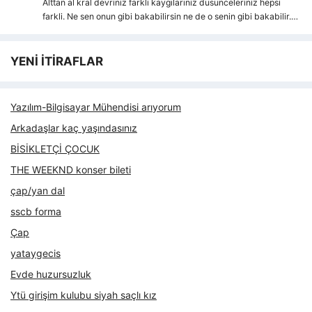
Alttan al kral devriniz farkli kaygılarıniz dusunceleriniz hepsi
farkli. Ne sen onun gibi bakabilirsin ne de o senin gibi bakabilir.…
YENİ İTİRAFLAR
Yazılım-Bilgisayar Mühendisi arıyorum
Arkadaşlar kaç yaşındasınız
BİSİKLETÇİ ÇOCUK
THE WEEKND konser bileti
çap/yan dal
sscb forma
Çap
yataygecis
Evde huzursuzluk
Ytü girişim kulubu siyah saçlı kız