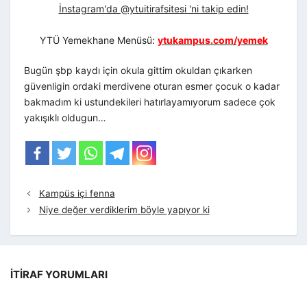
İnstagram'da @ytuitirafsitesi 'ni takip edin!
YTÜ Yemekhane Menüsü:
ytukampus.com/yemek
Bugün şbp kaydı için okula gittim okuldan çıkarken
güvenligin ordaki merdivene oturan esmer çocuk o kadar
bakmadım ki ustundekileri hatırlayamıyorum sadece çok
yakışıklı oldugun…
Kampüs içi fenna
Niye değer verdiklerim böyle yapıyor ki
İTIRAF YORUMLARI