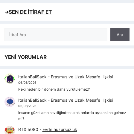
➔
SEN DE İTİRAF ET
Ara
Ara
YENİ YORUMLAR
ItalianBallSack
-
Erasmus ve Uzak Mesafe İlişkisi
06/08/2026
Peki neden bir dönem daha yürütülemez?
ItalianBallSack
-
Erasmus ve Uzak Mesafe İlişkisi
06/08/2026
insanın güzel ama sevdiğinden uzak anlarda aşkı aklına gelmez
mi?
RTX 5080
-
Evde huzursuzluk