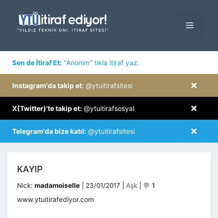
İçeriğe
atla
MENÜ
×
Sen de İtiraf Et:
"Anonim" tıkla itiraf yaz.
×
Instagram'da takip et:
@ytuitirafsitesi
×
X(Twitter)'te takip et:
@ytuitirafsosyal
×
Telegram'da bize katıl:
@ytuitirafsitesi
KAYIP
Kategoriler
Nick:
madamoiselle
|
23/01/2017
|
Aşk
|
💬
1
www.ytuitirafediyor.com