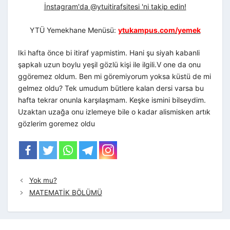
İnstagram'da @ytuitirafsitesi 'ni takip edin!
YTÜ Yemekhane Menüsü:
ytukampus.com/yemek
Iki hafta önce bi itiraf yapmistim. Hani şu siyah kabanli
şapkalı uzun boylu yeşil gözlü kişi ile ilgili.V one da onu
ggöremez oldum. Ben mi göremiyorum yoksa küstü de mi
gelmez oldu? Tek umudum bütlere kalan dersi varsa bu
hafta tekrar onunla karşılaşmam. Keşke ismini bilseydim.
Uzaktan uzağa onu izlemeye bile o kadar alismisken artık
gözlerim goremez oldu
Yok mu?
MATEMATİK BÖLÜMÜ