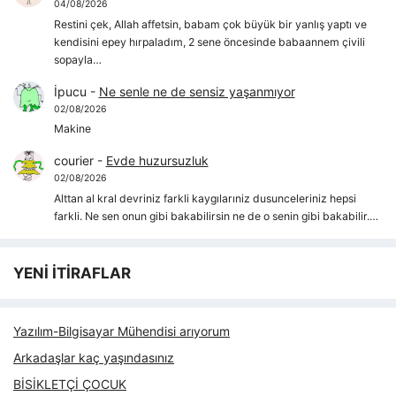
04/08/2026
Restini çek, Allah affetsin, babam çok büyük bir yanlış yaptı ve
kendisini epey hırpaladım, 2 sene öncesinde babaannem çivili
sopayla…
İpucu
-
Ne senle ne de sensiz yaşanmıyor
02/08/2026
Makine
courier
-
Evde huzursuzluk
02/08/2026
Alttan al kral devriniz farkli kaygılarıniz dusunceleriniz hepsi
farkli. Ne sen onun gibi bakabilirsin ne de o senin gibi bakabilir.…
YENİ İTİRAFLAR
Yazılım-Bilgisayar Mühendisi arıyorum
Arkadaşlar kaç yaşındasınız
BİSİKLETÇİ ÇOCUK