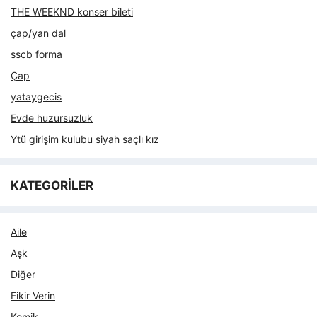
THE WEEKND konser bileti
çap/yan dal
sscb forma
Çap
yataygecis
Evde huzursuzluk
Ytü girişim kulubu siyah saçlı kız
KATEGORİLER
Aile
Aşk
Diğer
Fikir Verin
Komik