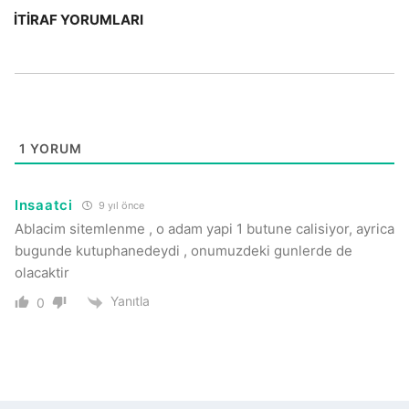
İTIRAF YORUMLARI
1
YORUM
Insaatci
9 yıl önce
Ablacim sitemlenme , o adam yapi 1 butune calisiyor, ayrica
bugunde kutuphanedeydi , onumuzdeki gunlerde de
olacaktir
Yanıtla
0