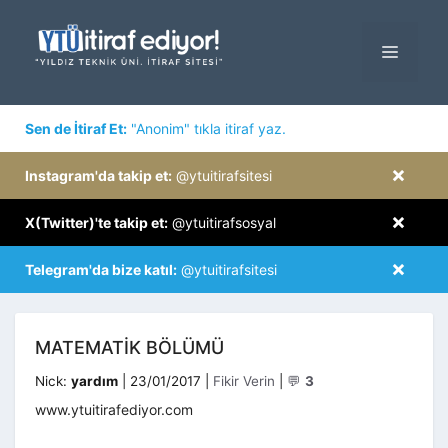
İçeriğe
atla
MENÜ
×
Sen de İtiraf Et:
"Anonim" tıkla itiraf yaz.
×
Instagram'da takip et:
@ytuitirafsitesi
×
X(Twitter)'te takip et:
@ytuitirafsosyal
×
Telegram'da bize katıl:
@ytuitirafsitesi
MATEMATİK BÖLÜMÜ
Kategoriler
Nick:
yardım
|
23/01/2017
|
Fikir Verin
|
💬
3
www.ytuitirafediyor.com