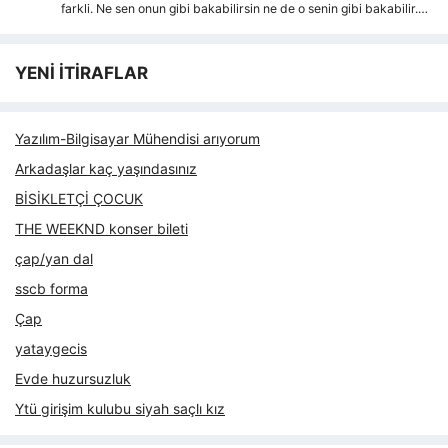
farkli. Ne sen onun gibi bakabilirsin ne de o senin gibi bakabilir.…
YENİ İTİRAFLAR
Yazılım-Bilgisayar Mühendisi arıyorum
Arkadaşlar kaç yaşındasınız
BİSİKLETÇİ ÇOCUK
THE WEEKND konser bileti
çap/yan dal
sscb forma
Çap
yataygecis
Evde huzursuzluk
Ytü girişim kulubu siyah saçlı kız