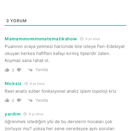
3
YORUM
Mamamımımımımatematikshow
9 yıl önce
Puanının oraya yetmesi haricinde bile isteye Fen-Edebiyat
okuyan herkes hafiften kafayı kırmış tiplerdir zaten.
Koymaz sana rahat ol.
Yanıtla
0
Nicksiz
9 yıl önce
Reel analiz ezber fonksiyonel analiz işlem topoloji kriz
Yanıtla
0
yardım
9 yıl önce
öğrenmek istediğim ytü de bu derslerin hocaları çok
zorluyor mu? yoksa her sene neredeyse aynı soruları