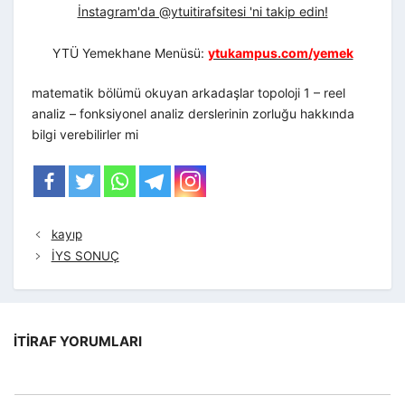
İnstagram'da @ytuitirafsitesi 'ni takip edin!
YTÜ Yemekhane Menüsü:
ytukampus.com/yemek
matematik bölümü okuyan arkadaşlar topoloji 1 – reel
analiz – fonksiyonel analiz derslerinin zorluğu hakkında
bilgi verebilirler mi
kayıp
İYS SONUÇ
İTIRAF YORUMLARI