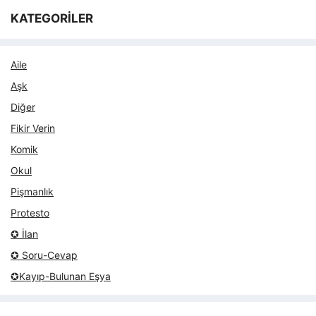
KATEGORİLER
Aile
Aşk
Diğer
Fikir Verin
Komik
Okul
Pişmanlık
Protesto
✪ İlan
✪ Soru-Cevap
✪Kayıp-Bulunan Eşya