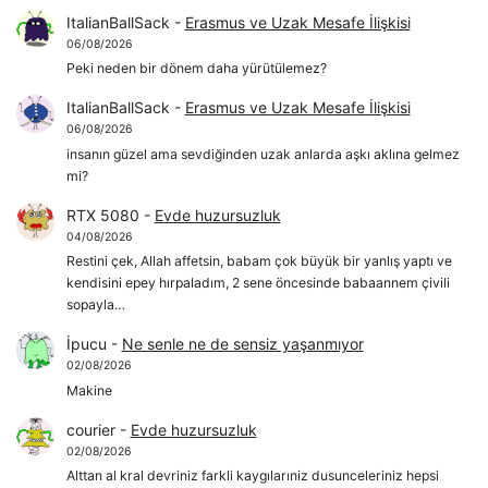
ItalianBallSack
-
Erasmus ve Uzak Mesafe İlişkisi
06/08/2026
Peki neden bir dönem daha yürütülemez?
ItalianBallSack
-
Erasmus ve Uzak Mesafe İlişkisi
06/08/2026
insanın güzel ama sevdiğinden uzak anlarda aşkı aklına gelmez
mi?
RTX 5080
-
Evde huzursuzluk
04/08/2026
Restini çek, Allah affetsin, babam çok büyük bir yanlış yaptı ve
kendisini epey hırpaladım, 2 sene öncesinde babaannem çivili
sopayla…
İpucu
-
Ne senle ne de sensiz yaşanmıyor
02/08/2026
Makine
courier
-
Evde huzursuzluk
02/08/2026
Alttan al kral devriniz farkli kaygılarıniz dusunceleriniz hepsi