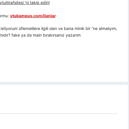
uitirafsitesi 'ni takip edin!
formu:
ytukampus.com/ilanlar
iyorum üflemelilere ilgili olan ve bana minik bir “ne almalıyım,
 mıdır? fake ya da main bırakırsanız yazarım