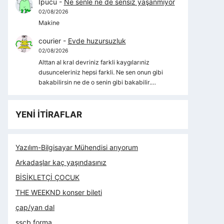
İpucu
-
Ne senle ne de sensiz yaşanmıyor
02/08/2026
Makine
courier
-
Evde huzursuzluk
02/08/2026
Alttan al kral devriniz farkli kaygılarıniz
dusunceleriniz hepsi farkli. Ne sen onun gibi
bakabilirsin ne de o senin gibi bakabilir.…
YENİ İTİRAFLAR
Yazılım-Bilgisayar Mühendisi arıyorum
Arkadaşlar kaç yaşındasınız
BİSİKLETÇİ ÇOCUK
THE WEEKND konser bileti
çap/yan dal
sscb forma