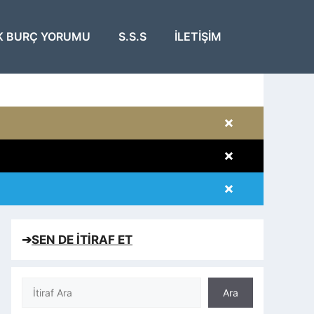
K BURÇ YORUMU
S.S.S
İLETIŞIM
×
×
×
×
➔
SEN DE İTİRAF ET
Ara
Ara