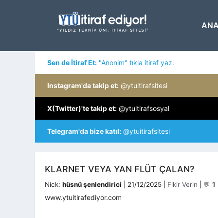
İçeriğe
atla
ANA
Sen de İtiraf Et:
"Anonim" tıkla itiraf yaz.
Instagram'da takip et:
@ytuitirafsitesi
X(Twitter)'te takip et:
@ytuitirafsosyal
Telegram'da bize katıl:
@ytuitirafsitesi
KLARNET VEYA YAN FLÜT ÇALAN?
Kategoriler
Nick:
hüsnü şenlendirici
|
21/12/2025
|
Fikir Verin
|
💬
1
www.ytuitirafediyor.com