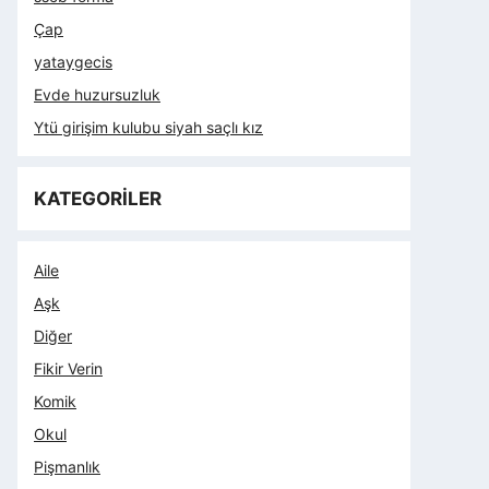
Çap
yataygecis
Evde huzursuzluk
Ytü girişim kulubu siyah saçlı kız
KATEGORİLER
Aile
Aşk
Diğer
Fikir Verin
Komik
Okul
Pişmanlık