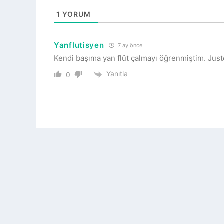
1
YORUM
Yanflutisyen
7 ay önce
Kendi başıma yan flüt çalmayı öğrenmiştim. Jus
Yanıtla
0