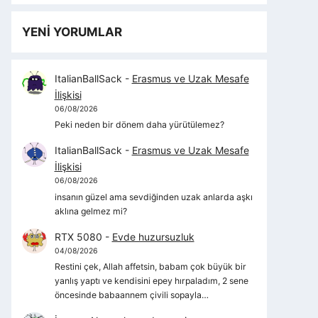
YENİ YORUMLAR
ItalianBallSack
-
Erasmus ve Uzak Mesafe
İlişkisi
06/08/2026
Peki neden bir dönem daha yürütülemez?
ItalianBallSack
-
Erasmus ve Uzak Mesafe
İlişkisi
06/08/2026
insanın güzel ama sevdiğinden uzak anlarda aşkı
aklına gelmez mi?
RTX 5080
-
Evde huzursuzluk
04/08/2026
Restini çek, Allah affetsin, babam çok büyük bir
yanlış yaptı ve kendisini epey hırpaladım, 2 sene
öncesinde babaannem çivili sopayla…