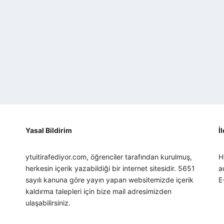
Yasal Bildirim
İ
ytuitirafediyor.com, öğrenciler tarafından kurulmuş,
H
herkesin içerik yazabildiği bir internet sitesidir. 5651
a
sayılı kanuna göre yayın yapan websitemizde içerik
E
kaldırma talepleri için bize mail adresimizden
ulaşabilirsiniz.