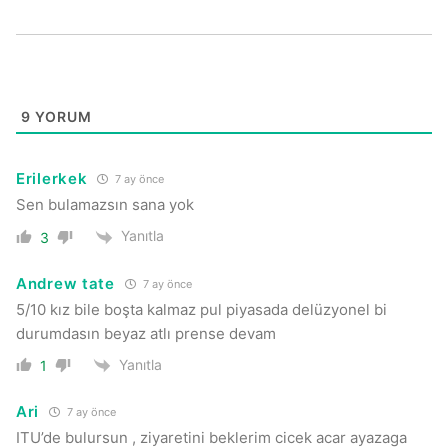
9
YORUM
Erilerkek
7 ay önce
Sen bulamazsın sana yok
Yanıtla
3
Andrew tate
7 ay önce
5/10 kız bile boşta kalmaz pul piyasada delüzyonel bi
durumdasın beyaz atlı prense devam
Yanıtla
1
Ari
7 ay önce
ITU’de bulursun , ziyaretini beklerim cicek acar ayazaga