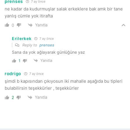
prenses
7 ay önce
ne kadar da kudurmuşlar salak erkeklere bak amk bir tane
yanlış cümle yok itirafta
Yanıtla
0
Erilerkek
7 ay önce
Reply to
prenses
Sana da yok ağlayarak günlüğüne yaz
Yanıtla
1
rodrigo
7 ay önce
şimdi b kapısından çıkıyosun iki mahalle aşağıda bu tipleri
bulabilirsin teşekkürler , teşekkürler
Yanıtla
2