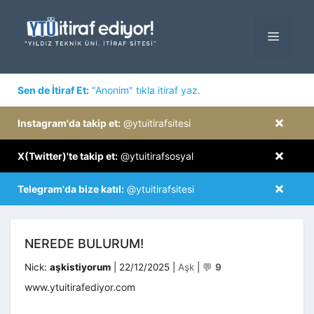
İçeriğe
atla
MENÜ
×
Sen de İtiraf Et:
"Anonim" tıkla itiraf yaz.
×
Instagram'da takip et:
@ytuitirafsitesi
×
X(Twitter)'te takip et:
@ytuitirafsosyal
×
Telegram'da bize katıl:
@ytuitirafsitesi
NEREDE BULURUM!
Kategoriler
Nick:
aşkistiyorum
|
22/12/2025
|
Aşk
|
💬
9
www.ytuitirafediyor.com