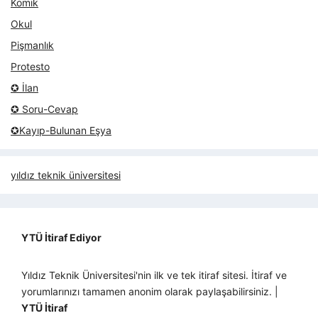
Komik
Okul
Pişmanlık
Protesto
✪ İlan
✪ Soru-Cevap
✪Kayıp-Bulunan Eşya
yıldız teknik üniversitesi
YTÜ İtiraf Ediyor
Yıldız Teknik Üniversitesi'nin ilk ve tek itiraf sitesi. İtiraf ve
yorumlarınızı tamamen anonim olarak paylaşabilirsiniz. |
YTÜ İtiraf