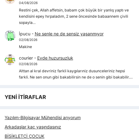
04/08/2026
Restini çek, Allah affetsin, babam çok büyük bir yanlış yaptı ve
kendisini epey hırpaladım, 2 sene öncesinde babaannem çivili
sopayla…
İpucu
-
Ne senle ne de sensiz yaşanmıyor
02/08/2026
Makine
courier
-
Evde huzursuzluk
02/08/2026
Alttan al kral devriniz farkli kaygılarıniz dusunceleriniz hepsi
farkli. Ne sen onun gibi bakabilirsin ne de o senin gibi bakabilir.…
YENİ İTİRAFLAR
Yazılım-Bilgisayar Mühendisi arıyorum
Arkadaşlar kaç yaşındasınız
BİSİKLETÇİ ÇOCUK