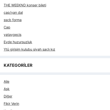
THE WEEKND konser bileti
çap/yan dal
sscb forma
Çap
yataygecis
Evde huzursuzluk
Ytü girişim kulubu siyah saçlı kız
KATEGORİLER
Aile
Aşk
Diğer
Fikir Verin