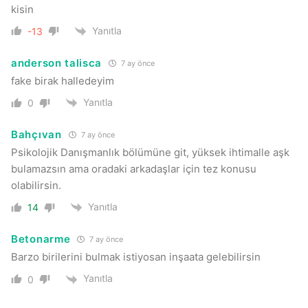
kisin
Yanıtla
-13
anderson talisca
7 ay önce
fake birak halledeyim
Yanıtla
0
Bahçıvan
7 ay önce
Psikolojik Danışmanlık bölümüne git, yüksek ihtimalle aşk
bulamazsın ama oradaki arkadaşlar için tez konusu
olabilirsin.
Yanıtla
14
Betonarme
7 ay önce
Barzo birilerini bulmak istiyosan inşaata gelebilirsin
Yanıtla
0