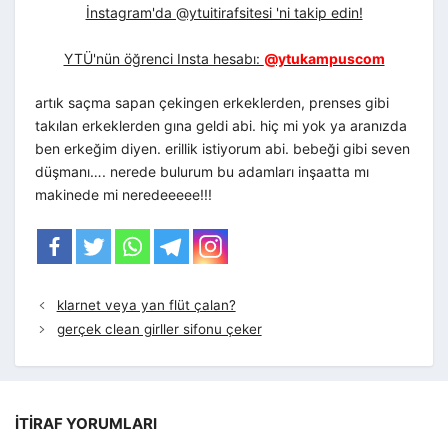
İnstagram'da @ytuitirafsitesi 'ni takip edin!
YTÜ'nün öğrenci Insta hesabı:
@ytukampuscom
artık saçma sapan çekingen erkeklerden, prenses gibi
takılan erkeklerden gına geldi abi. hiç mi yok ya aranızda
ben erkeğim diyen. erillik istiyorum abi. bebeği gibi seven
düşmanı…. nerede bulurum bu adamları inşaatta mı
makinede mi neredeeeee!!!
klarnet veya yan flüt çalan?
gerçek clean girller sifonu çeker
İTIRAF YORUMLARI