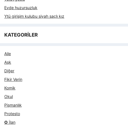
Evde huzursuzluk
Ytü girişim kulubu siyah saçlı kız
KATEGORİLER
Aile
Aşk
Diğer
Fikir Verin
Komik
Okul
Pişmanlık
Protesto
✪ İlan