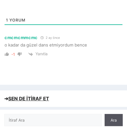
1
YORUM
cmcmcmmcmc
2 ay önce
o kadar da güzel dans etmiyordum bence
Yanıtla
-1
➔
SEN DE İTİRAF ET
Ara
Ara