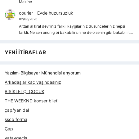
Makine
courier
-
Evde huzursuzluk
02/08/2026
Alttan al kral devriniz farkli kaygılarıniz dusunceleriniz hepsi
farkli. Ne sen onun gibi bakabilirsin ne de o senin gibi bakabilir.…
YENİ İTİRAFLAR
Yazılım-Bilgisayar Mühendisi arıyorum
Arkadaşlar kaç yaşındasınız
BİSİKLETÇİ ÇOCUK
THE WEEKND konser bileti
çap/yan dal
sscb forma
Çap
yataygecis