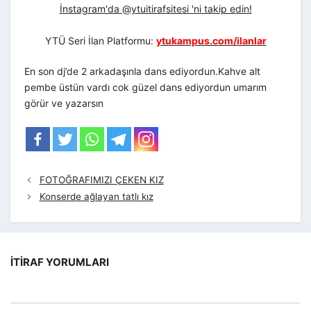
İnstagram'da @ytuitirafsitesi 'ni takip edin!
YTÜ Seri İlan Platformu:
ytukampus.com/ilanlar
En son dj’de 2 arkadaşınla dans ediyordun.Kahve alt
pembe üstün vardı cok güzel dans ediyordun umarım
görür ve yazarsın
FOTOĞRAFIMIZI ÇEKEN KIZ
Konserde ağlayan tatlı kız
İTIRAF YORUMLARI