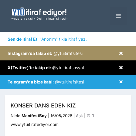
İçeriğe
atla
MENÜ
×
Sen de İtiraf Et:
"Anonim" tıkla itiraf yaz.
×
Instagram'da takip et:
@ytuitirafsitesi
×
X(Twitter)'te takip et:
@ytuitirafsosyal
×
Telegram'da bize katıl:
@ytuitirafsitesi
KONSER DANS EDEN KIZ
Kategoriler
Nick:
ManifestBoy
|
16/05/2026
|
Aşk
|
💬
1
www.ytuitirafediyor.com