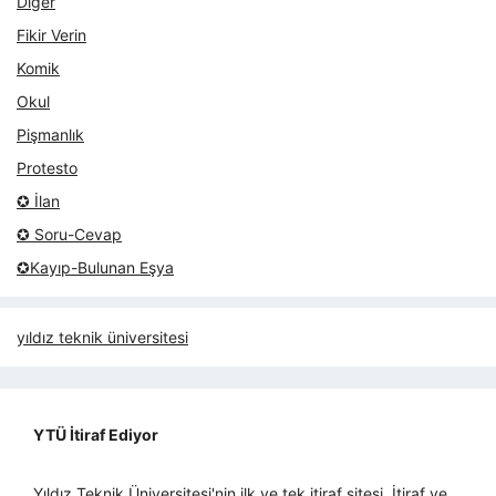
Diğer
Fikir Verin
Komik
Okul
Pişmanlık
Protesto
✪ İlan
✪ Soru-Cevap
✪Kayıp-Bulunan Eşya
yıldız teknik üniversitesi
YTÜ İtiraf Ediyor
Yıldız Teknik Üniversitesi'nin ilk ve tek itiraf sitesi. İtiraf ve