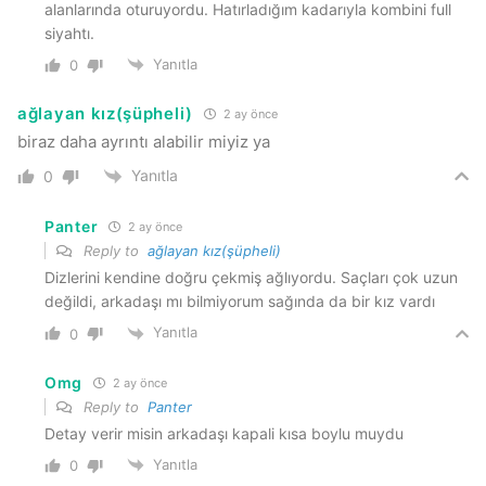
alanlarında oturuyordu. Hatırladığım kadarıyla kombini full
siyahtı.
Yanıtla
0
ağlayan kız(şüpheli)
2 ay önce
biraz daha ayrıntı alabilir miyiz ya
Yanıtla
0
Panter
2 ay önce
Reply to
ağlayan kız(şüpheli)
Dizlerini kendine doğru çekmiş ağlıyordu. Saçları çok uzun
değildi, arkadaşı mı bilmiyorum sağında da bir kız vardı
Yanıtla
0
Omg
2 ay önce
Reply to
Panter
Detay verir misin arkadaşı kapali kısa boylu muydu
Yanıtla
0