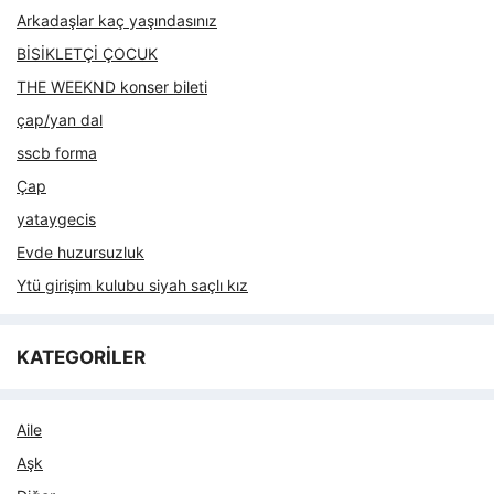
Arkadaşlar kaç yaşındasınız
BİSİKLETÇİ ÇOCUK
THE WEEKND konser bileti
çap/yan dal
sscb forma
Çap
yataygecis
Evde huzursuzluk
Ytü girişim kulubu siyah saçlı kız
KATEGORİLER
Aile
Aşk