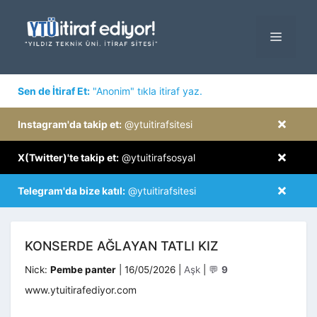
İçeriğe
atla
MENÜ
×
Sen de İtiraf Et:
"Anonim" tıkla itiraf yaz.
×
Instagram'da takip et:
@ytuitirafsitesi
×
X(Twitter)'te takip et:
@ytuitirafsosyal
×
Telegram'da bize katıl:
@ytuitirafsitesi
KONSERDE AĞLAYAN TATLI KIZ
Kategoriler
Nick:
Pembe panter
|
16/05/2026
|
Aşk
|
💬
9
www.ytuitirafediyor.com