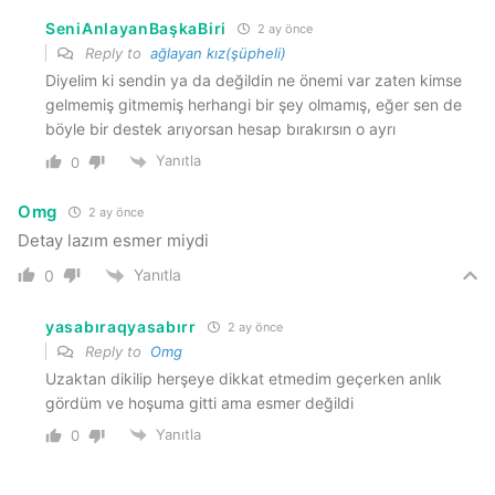
SeniAnlayanBaşkaBiri
2 ay önce
Reply to
ağlayan kız(şüpheli)
Diyelim ki sendin ya da değildin ne önemi var zaten kimse
gelmemiş gitmemiş herhangi bir şey olmamış, eğer sen de
böyle bir destek arıyorsan hesap bırakırsın o ayrı
Yanıtla
0
Omg
2 ay önce
Detay lazım esmer miydi
Yanıtla
0
yasabıraqyasabırr
2 ay önce
Reply to
Omg
Uzaktan dikilip herşeye dikkat etmedim geçerken anlık
gördüm ve hoşuma gitti ama esmer değildi
Yanıtla
0