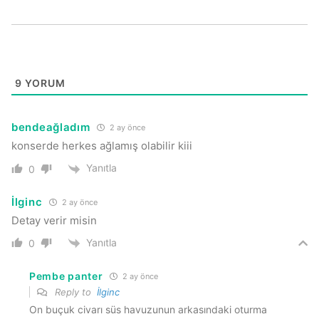
9
YORUM
bendeağladım
2 ay önce
konserde herkes ağlamış olabilir kiii
Yanıtla
0
İlginc
2 ay önce
Detay verir misin
Yanıtla
0
Pembe panter
2 ay önce
Reply to
İlginc
On buçuk civarı süs havuzunun arkasındaki oturma