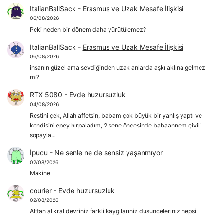
ItalianBallSack
-
Erasmus ve Uzak Mesafe İlişkisi
06/08/2026
Peki neden bir dönem daha yürütülemez?
ItalianBallSack
-
Erasmus ve Uzak Mesafe İlişkisi
06/08/2026
insanın güzel ama sevdiğinden uzak anlarda aşkı aklına gelmez
mi?
RTX 5080
-
Evde huzursuzluk
04/08/2026
Restini çek, Allah affetsin, babam çok büyük bir yanlış yaptı ve
kendisini epey hırpaladım, 2 sene öncesinde babaannem çivili
sopayla…
İpucu
-
Ne senle ne de sensiz yaşanmıyor
02/08/2026
Makine
courier
-
Evde huzursuzluk
02/08/2026
Alttan al kral devriniz farkli kaygılarıniz dusunceleriniz hepsi