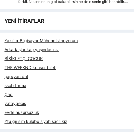
farkli. Ne sen onun gibi bakabilirsin ne de o senin gibi bakabilir.…
YENİ İTİRAFLAR
Yazılım-Bilgisayar Mühendisi arıyorum
Arkadaşlar kaç yaşındasınız
BİSİKLETÇİ ÇOCUK
THE WEEKND konser bileti
çap/yan dal
sscb forma
Çap
yataygecis
Evde huzursuzluk
Ytü girişim kulubu siyah saçlı kız