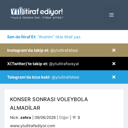
İçeriğe
atla
MENÜ
×
Sen de İtiraf Et:
"Anonim" tıkla itiraf yaz.
×
Instagram'da takip et:
@ytuitirafsitesi
×
X(Twitter)'te takip et:
@ytuitirafsosyal
×
Telegram'da bize katıl:
@ytuitirafsitesi
KONSER SONRASI VOLEYBOLA
ALMADILAR
Kategoriler
Nick:
zehra
|
09/06/2026
|
Diğer
|
💬
3
www.ytuitirafediyor.com