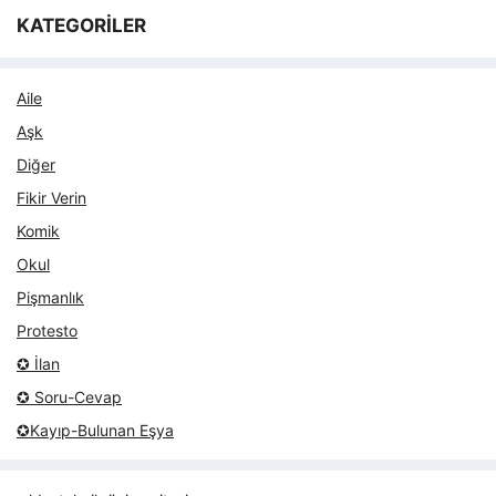
KATEGORİLER
Aile
Aşk
Diğer
Fikir Verin
Komik
Okul
Pişmanlık
Protesto
✪ İlan
✪ Soru-Cevap
✪Kayıp-Bulunan Eşya