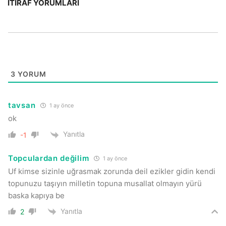
İTIRAF YORUMLARI
3
YORUM
tavsan
1 ay önce
ok
Yanıtla
-1
Topculardan değilim
1 ay önce
Uf kimse sizinle uğrasmak zorunda deil ezikler gidin kendi
topunuzu taşıyın milletin topuna musallat olmayın yürü
baska kapıya be
Yanıtla
2