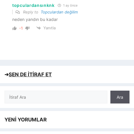
topculardansınknk
1 ay önce
Reply to
Topculardan değilim
neden yandın bu kadar
Yanıtla
-1
➔
SEN DE İTİRAF ET
Ara
Ara
YENİ YORUMLAR