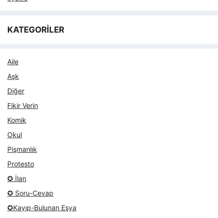
KATEGORİLER
Aile
Aşk
Diğer
Fikir Verin
Komik
Okul
Pişmanlık
Protesto
✪ İlan
✪ Soru-Cevap
✪Kayıp-Bulunan Eşya