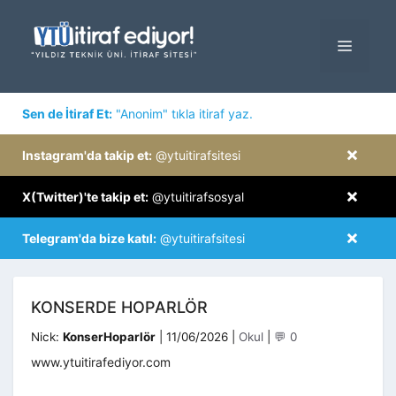
İçeriğe
atla
MENÜ
×
Sen de İtiraf Et:
"Anonim" tıkla itiraf yaz.
×
Instagram'da takip et:
@ytuitirafsitesi
×
X(Twitter)'te takip et:
@ytuitirafsosyal
×
Telegram'da bize katıl:
@ytuitirafsitesi
KONSERDE HOPARLÖR
Kategoriler
Nick:
KonserHoparlör
|
11/06/2026
|
Okul
|
💬 0
www.ytuitirafediyor.com