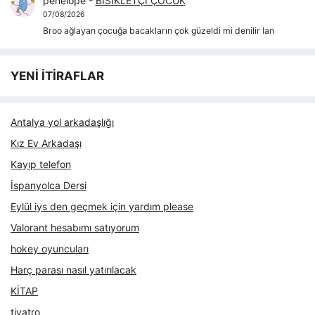
penelope
-
BİSİKLETÇİ ÇOCUK
07/08/2026
Broo ağlayan çocuğa bacakların çok güzeldi mi denilir lan
YENİ İTİRAFLAR
Antalya yol arkadaşlığı
Kız Ev Arkadaşı
Kayıp telefon
İspanyolca Dersi
Eylül iys den geçmek için yardım please
Valorant hesabımı satıyorum
hokey oyuncuları
Harç parası nasıl yatırılacak
KİTAP
tiyatro