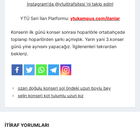
İnstagram'da @ytuitirafsitesi 'ni takip edin!
YTÜ Seri İlan Platformu:
ytukampus.com/ilanlar
Konserin ilk günü konser sonrası hoparlörle ortabahçede
toplanıp hoparlörden şarkı açmıştık. Yarın yani 3.konser
günü yine aynısını yapacağız. İlgilenenleri tekrardan
bekleriz.
ozan doğulu konseri sol öndeki uzun boylu bey
selin konseri kot tulumlu uzun kız
İTIRAF YORUMLARI