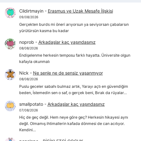
Cildirtmayin
-
Erasmus ve Uzak Mesafe İlişkisi
09/08/2026
Gerçekten burds mi öneri arıyorsun ya seviyorsan çabalarsın
yürütürsün kasma bu kadar
noprob
-
Arkadaşlar kaç yaşındasınız
08/08/2026
Endişelenme herkesin temposu farklı hayatta. Üniversite olgun
kafayla okunmalı
Nick
-
Ne senle ne de sensiz yaşanmıyor
08/08/2026
Puslu geceler sabahı bulmaz artık, Yarayı açtı en güvendiğim
beden, İstemedin sen o saf, o gerçek beni, Bırak da rüyalar…
smallpotato
-
Arkadaşlar kaç yaşındasınız
07/08/2026
Hiç de geç değil. Hem neye göre geç? Herkesin hikayesi aynı
değil. Olmamış ihtimallerin kafada dönmesi de can acıtıyor.
Kendini…