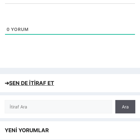
0
YORUM
➔
SEN DE İTİRAF ET
Ara
Ara
YENİ YORUMLAR