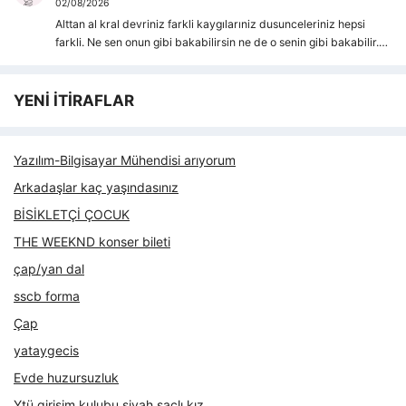
02/08/2026
Alttan al kral devriniz farkli kaygılarıniz dusunceleriniz hepsi
farkli. Ne sen onun gibi bakabilirsin ne de o senin gibi bakabilir.…
YENİ İTİRAFLAR
Yazılım-Bilgisayar Mühendisi arıyorum
Arkadaşlar kaç yaşındasınız
BİSİKLETÇİ ÇOCUK
THE WEEKND konser bileti
çap/yan dal
sscb forma
Çap
yataygecis
Evde huzursuzluk
Ytü girişim kulubu siyah saçlı kız