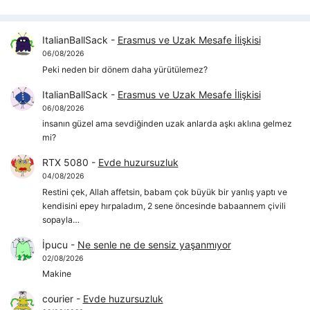
ItalianBallSack
-
Erasmus ve Uzak Mesafe İlişkisi
06/08/2026
Peki neden bir dönem daha yürütülemez?
ItalianBallSack
-
Erasmus ve Uzak Mesafe İlişkisi
06/08/2026
insanın güzel ama sevdiğinden uzak anlarda aşkı aklına gelmez
mi?
RTX 5080
-
Evde huzursuzluk
04/08/2026
Restini çek, Allah affetsin, babam çok büyük bir yanlış yaptı ve
kendisini epey hırpaladım, 2 sene öncesinde babaannem çivili
sopayla…
İpucu
-
Ne senle ne de sensiz yaşanmıyor
02/08/2026
Makine
courier
-
Evde huzursuzluk