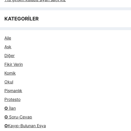
KATEGORİLER
Aile
Aşk
Diğer
Fikir Verin
Komik
Okul
Pişmanlık
Protesto
✪ İlan
✪ Soru-Cevap
✪Kayıp-Bulunan Eşya