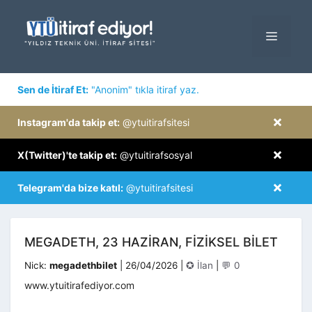
İçeriğe
atla
MENÜ
×
Sen de İtiraf Et:
"Anonim" tıkla itiraf yaz.
×
Instagram'da takip et:
@ytuitirafsitesi
×
X(Twitter)'te takip et:
@ytuitirafsosyal
×
Telegram'da bize katıl:
@ytuitirafsitesi
MEGADETH, 23 HAZIRAN, FIZIKSEL BILET
Kategoriler
Nick:
megadethbilet
|
26/04/2026
|
✪ İlan
|
💬 0
www.ytuitirafediyor.com