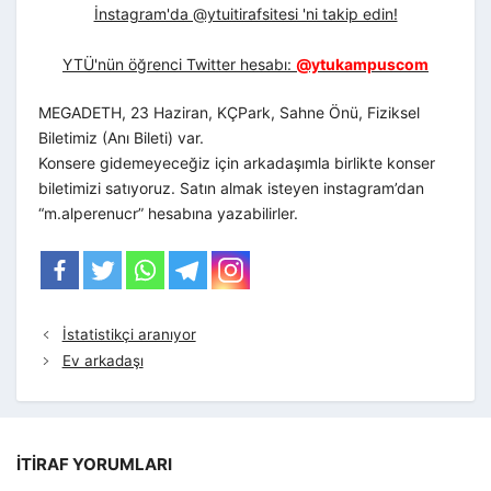
İnstagram'da @ytuitirafsitesi 'ni takip edin!
YTÜ'nün öğrenci Twitter hesabı:
@ytukampuscom
MEGADETH, 23 Haziran, KÇPark, Sahne Önü, Fiziksel
Biletimiz (Anı Bileti) var.
Konsere gidemeyeceğiz için arkadaşımla birlikte konser
biletimizi satıyoruz. Satın almak isteyen instagram’dan
“m.alperenucr” hesabına yazabilirler.
İstatistikçi aranıyor
Ev arkadaşı
İTIRAF YORUMLARI