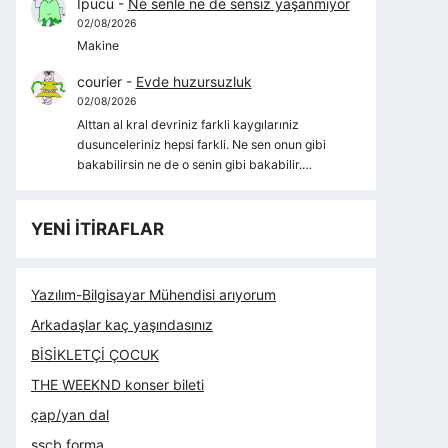
İpucu
-
Ne senle ne de sensiz yaşanmıyor
02/08/2026
Makine
courier
-
Evde huzursuzluk
02/08/2026
Alttan al kral devriniz farkli kaygılarıniz
dusunceleriniz hepsi farkli. Ne sen onun gibi
bakabilirsin ne de o senin gibi bakabilir.…
YENİ İTİRAFLAR
Yazılım-Bilgisayar Mühendisi arıyorum
Arkadaşlar kaç yaşındasınız
BİSİKLETÇİ ÇOCUK
THE WEEKND konser bileti
çap/yan dal
sscb forma