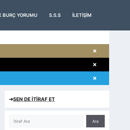
K BURÇ YORUMU
S.S.S
İLETIŞIM
×
×
×
×
➔
SEN DE İTİRAF ET
Ara
Ara