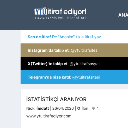
İçeriğe
atla
ANA
Sen de İtiraf Et:
"Anonim" tıkla itiraf yaz.
Instagram'da takip et:
@ytuitirafsitesi
X(Twitter)'te takip et:
@ytuitirafsosyal
Telegram'da bize katıl:
@ytuitirafsitesi
İSTATISTIKÇI ARANIYOR
Kategoriler
Nick:
İmdatt
|
26/04/2026
|
✪ İlan
|
💬
1
www.ytuitirafediyor.com