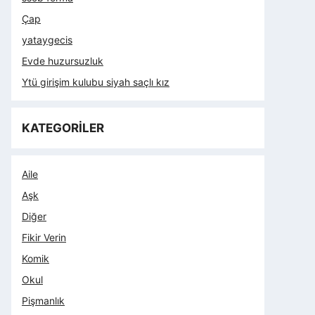
Çap
yataygecis
Evde huzursuzluk
Ytü girişim kulubu siyah saçlı kız
KATEGORİLER
Aile
Aşk
Diğer
Fikir Verin
Komik
Okul
Pişmanlık