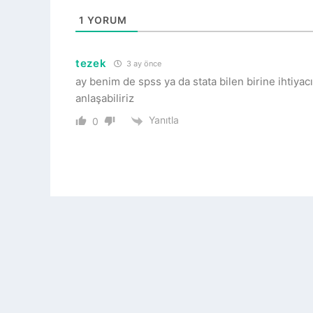
1
YORUM
tezek
3 ay önce
ay benim de spss ya da stata bilen birine ihtiyac
anlaşabiliriz
Yanıtla
0