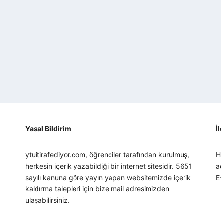
Yasal Bildirim
İ
ytuitirafediyor.com, öğrenciler tarafından kurulmuş,
H
herkesin içerik yazabildiği bir internet sitesidir. 5651
a
sayılı kanuna göre yayın yapan websitemizde içerik
E
kaldırma talepleri için bize mail adresimizden
ulaşabilirsiniz.