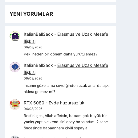
YENİ YORUMLAR
ItalianBallSack
-
Erasmus ve Uzak Mesafe
İlişkisi
06/08/2026
Peki neden bir dönem daha yürütülemez?
ItalianBallSack
-
Erasmus ve Uzak Mesafe
İlişkisi
06/08/2026
insanın güzel ama sevdiğinden uzak anlarda aşkı
aklına gelmez mi?
RTX 5080
-
Evde huzursuzluk
04/08/2026
Restini çek, Allah affetsin, babam çok büyük bir
yanlış yaptı ve kendisini epey hırpaladım, 2 sene
öncesinde babaannem çivili sopayla…