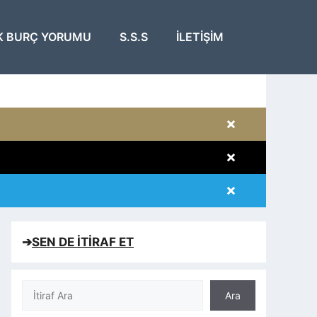
K BURÇ YORUMU
S.S.S
İLETIŞIM
×
×
×
×
➔
SEN DE İTİRAF ET
Ara
Ara