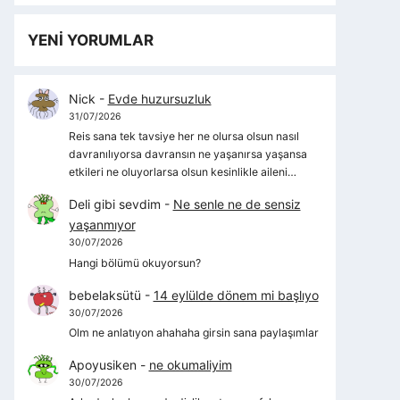
YENİ YORUMLAR
Nick
-
Evde huzursuzluk
31/07/2026
Reis sana tek tavsiye her ne olursa olsun nasıl
davranılıyorsa davransın ne yaşanırsa yaşansa
etkileri ne oluyorlarsa olsun kesinlikle aileni…
Deli gibi sevdim
-
Ne senle ne de sensiz
yaşanmıyor
30/07/2026
Hangi bölümü okuyorsun?
bebelaksütü
-
14 eylülde dönem mi başlıyo
30/07/2026
Olm ne anlatıyon ahahaha girsin sana paylaşımlar
Apoyusiken
-
ne okumaliyim
30/07/2026