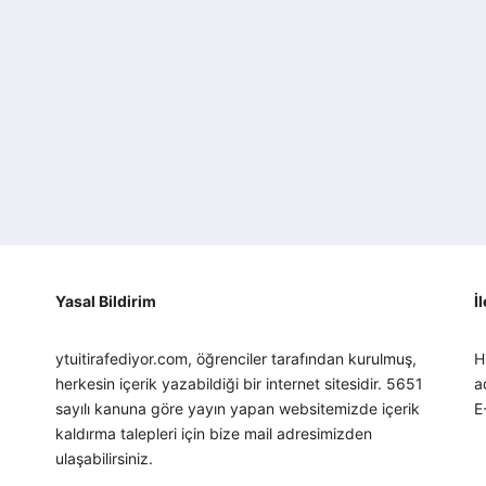
Yasal Bildirim
İ
ytuitirafediyor.com, öğrenciler tarafından kurulmuş,
H
herkesin içerik yazabildiği bir internet sitesidir. 5651
a
sayılı kanuna göre yayın yapan websitemizde içerik
E
kaldırma talepleri için bize mail adresimizden
ulaşabilirsiniz.