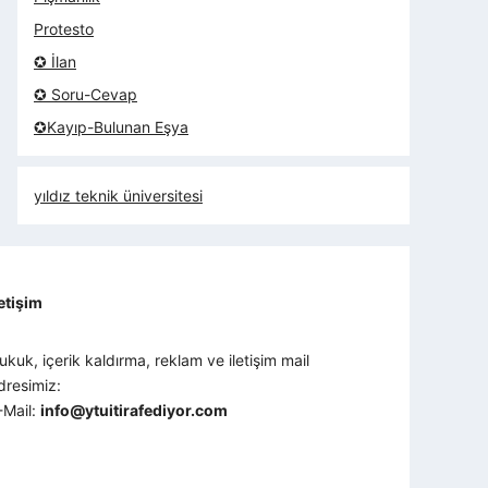
Protesto
✪ İlan
✪ Soru-Cevap
✪Kayıp-Bulunan Eşya
yıldız teknik üniversitesi
letişim
ukuk, içerik kaldırma, reklam ve iletişim mail
dresimiz:
-Mail:
info@ytuitirafediyor.com