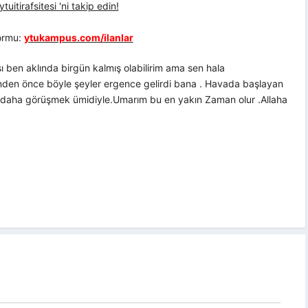
uitirafsitesi 'ni takip edin!
formu:
ytukampus.com/ilanlar
 ben aklında birgün kalmış olabilirim ama sen hala
enden önce böyle şeyler ergence gelirdi bana . Havada başlayan
r daha görüşmek ümidiyle.Umarım bu en yakın Zaman olur .Allaha