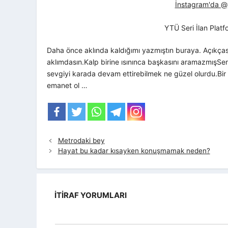
İnstagram'da @yt
YTÜ Seri İlan Plat
Daha önce aklında kaldığımı yazmıştın buraya. Açıkçası
aklımdasın.Kalp birine ısınınca başkasını aramazmışS
sevgiyi karada devam ettirebilmek ne güzel olurdu.Bi
emanet ol …
Metrodaki bey
Hayat bu kadar kısayken konuşmamak neden?
İTIRAF YORUMLARI