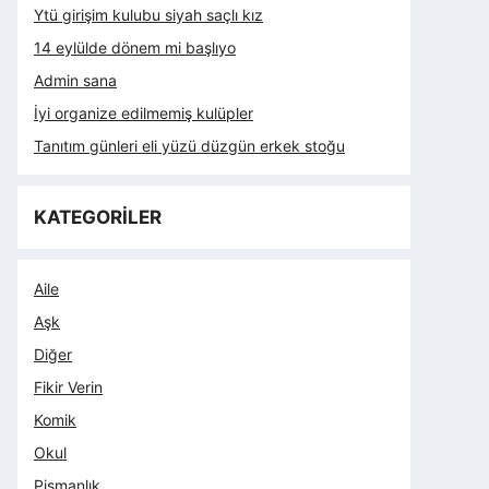
Ytü girişim kulubu siyah saçlı kız
14 eylülde dönem mi başlıyo
Admin sana
İyi organize edilmemiş kulüpler
Tanıtım günleri eli yüzü düzgün erkek stoğu
KATEGORİLER
Aile
Aşk
Diğer
Fikir Verin
Komik
Okul
Pişmanlık