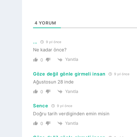
4
YORUM
...
9 yıl önce
Ne kadar önce?
Yanıtla
0
Göze değil gönle girmeli insan
9 yıl önce
Ağustosun 28 inde
Yanıtla
0
Sence
9 yıl önce
Doğru tarih verdiginden emin misin
Yanıtla
0