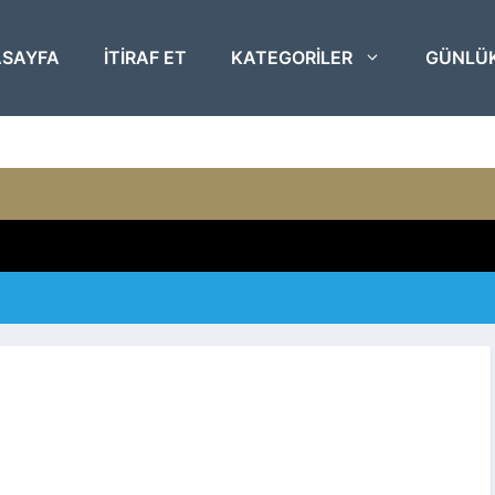
SAYFA
ITIRAF ET
KATEGORILER
GÜNLÜ
r