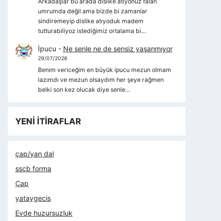
Arkadaşlar bu arada dislike atıyonuz falan
umrumda değil ama bizde bi zamanlar
sindiremeyip dislike atıyoduk madem
tutturabiliyoz istediğimiz ortalama bi…
İpucu
-
Ne senle ne de sensiz yaşanmıyor
29/07/2026
Benim vericeğim en büyük ipucu mezun olmam
lazımdı ve mezun olsaydım her şeye rağmen
belki son kez olucak diye senle…
YENİ İTİRAFLAR
çap/yan dal
sscb forma
Çap
yataygecis
Evde huzursuzluk