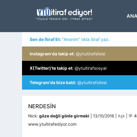
İçeriğe
atla
ANA
Sen de İtiraf Et:
"Anonim" tıkla itiraf yaz.
Instagram'da takip et:
@ytuitirafsitesi
X(Twitter)'te takip et:
@ytuitirafsosyal
Telegram'da bize katıl:
@ytuitirafsitesi
NERDESIN
Kategorile
Nick:
göze değil gönle girmeki
|
13/10/2016
|
Aşk
|
💬
4
www.ytuitirafediyor.com