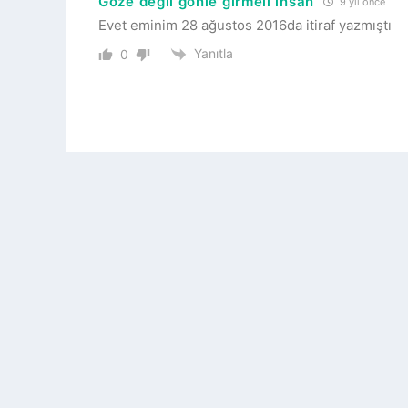
Göze değil gönle girmeli insan
9 yıl önce
Evet eminim 28 ağustos 2016da itiraf yazmıştı
Yanıtla
0