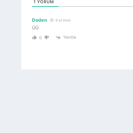
1
YORUM
Deden
9 yıl önce
ÜÜ
Yanıtla
0