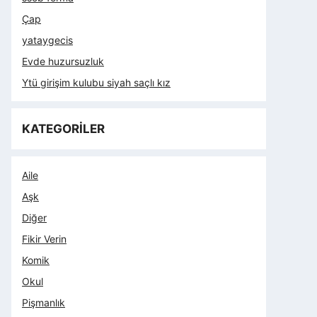
Çap
yataygecis
Evde huzursuzluk
Ytü girişim kulubu siyah saçlı kız
KATEGORİLER
Aile
Aşk
Diğer
Fikir Verin
Komik
Okul
Pişmanlık