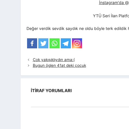
İnstagram'da @yt
YTÜ Seri İlan Plat
Değer verdik sevdik saydık ne oldu böyle terk edildik h
Çok yakışıklıydın ama:(
Bugun öglen 41at deki çocuk
İTIRAF YORUMLARI