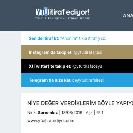
İçeriğe
atla
ANA
Sen de İtiraf Et:
"Anonim" tıkla itiraf yaz.
Instagram'da takip et:
@ytuitirafsitesi
X(Twitter)'te takip et:
@ytuitirafsosyal
Telegram'da bize katıl:
@ytuitirafsitesi
NIYE DEĞER VERDIKLERIM BÖYLE YAPIY
Kategoriler
Nick:
Sarısınkız
|
18/08/2016
|
Aşk
|
💬
1
www.ytuitirafediyor.com