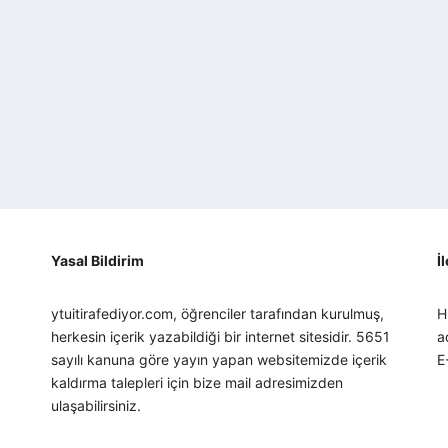
Yasal Bildirim
İ
ytuitirafediyor.com, öğrenciler tarafından kurulmuş,
H
herkesin içerik yazabildiği bir internet sitesidir. 5651
a
sayılı kanuna göre yayın yapan websitemizde içerik
E
kaldırma talepleri için bize mail adresimizden
ulaşabilirsiniz.