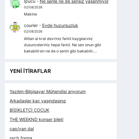
İpucu
-
Ne senle ne de sensiz yaşanmıyor
02/08/2026
Makine
courier
-
Evde huzursuzluk
02/08/2026
Alttan al kral devriniz farkli kaygılarıniz
dusunceleriniz hepsi farkli. Ne sen onun gibi
bakabilirsin ne de o senin gibi bakabilir.…
YENİ İTİRAFLAR
Yazılım-Bilgisayar Mühendisi arıyorum
Arkadaşlar kaç yaşındasınız
BİSİKLETÇİ ÇOCUK
THE WEEKND konser bileti
çap/yan dal
sscb forma