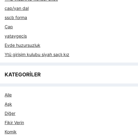
çap/yan dal
sscb forma
Çap
yataygecis
Evde huzursuzluk
Ytü girişim kulubu siyah saçlı kız
KATEGORİLER
Aile
Aşk
Diğer
Fikir Verin
Komik