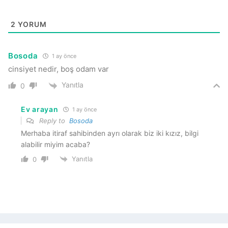
2
YORUM
Bosoda
1 ay önce
cinsiyet nedir, boş odam var
Yanıtla
0
Ev arayan
1 ay önce
Reply to
Bosoda
Merhaba itiraf sahibinden ayrı olarak biz iki kızız, bilgi
alabilir miyim acaba?
Yanıtla
0