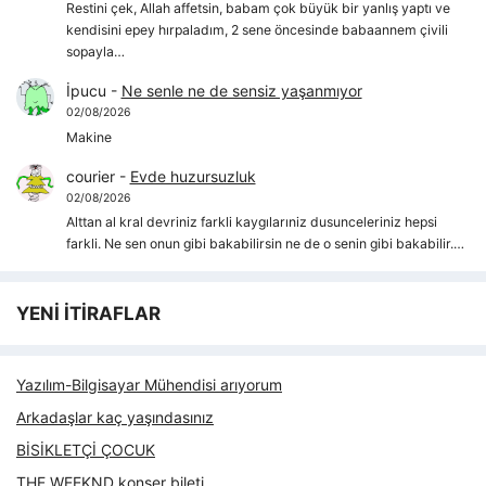
Restini çek, Allah affetsin, babam çok büyük bir yanlış yaptı ve
kendisini epey hırpaladım, 2 sene öncesinde babaannem çivili
sopayla…
İpucu
-
Ne senle ne de sensiz yaşanmıyor
02/08/2026
Makine
courier
-
Evde huzursuzluk
02/08/2026
Alttan al kral devriniz farkli kaygılarıniz dusunceleriniz hepsi
farkli. Ne sen onun gibi bakabilirsin ne de o senin gibi bakabilir.…
YENİ İTİRAFLAR
Yazılım-Bilgisayar Mühendisi arıyorum
Arkadaşlar kaç yaşındasınız
BİSİKLETÇİ ÇOCUK
THE WEEKND konser bileti