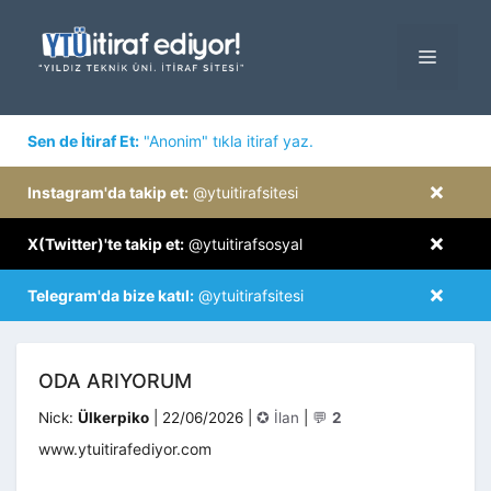
İçeriğe
atla
MENÜ
×
Sen de İtiraf Et:
"Anonim" tıkla itiraf yaz.
×
Instagram'da takip et:
@ytuitirafsitesi
×
X(Twitter)'te takip et:
@ytuitirafsosyal
×
Telegram'da bize katıl:
@ytuitirafsitesi
ODA ARIYORUM
Kategoriler
Nick:
Ülkerpiko
|
22/06/2026
|
✪ İlan
|
💬
2
www.ytuitirafediyor.com