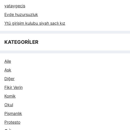
yataygecis
Evde huzursuzluk
Ytü girişim kulubu siyah saçlı kız
KATEGORİLER
Aile
Aşk
Diğer
Fikir Verin
Komik
Okul
Pişmanlık
Protesto