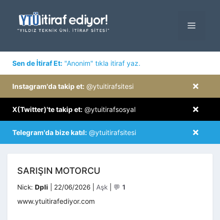
İçeriğe
atla
MENÜ
×
Sen de İtiraf Et:
"Anonim" tıkla itiraf yaz.
×
Instagram'da takip et:
@ytuitirafsitesi
×
X(Twitter)'te takip et:
@ytuitirafsosyal
×
Telegram'da bize katıl:
@ytuitirafsitesi
SARIŞIN MOTORCU
Kategoriler
Nick:
Dpli
|
22/06/2026
|
Aşk
|
💬
1
www.ytuitirafediyor.com