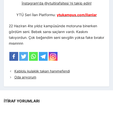
İnstagram'da @ytuitirafsitesi 'ni takip edin!
YTÜ Seri İlan Platformu:
ytukampus.com/ilanlar
22 Haziran 4te yıldız kampüsünde motoruna binerken
gördüm seni. Bebek sarısı saçların vardı. Kaskını
takıyordun. Çok beğendim seni sevgilin yoksa fake bırakır
mısınnnn
Kablolu kulaklık takan hanımefendi
Oda arıyorum
İTIRAF YORUMLARI