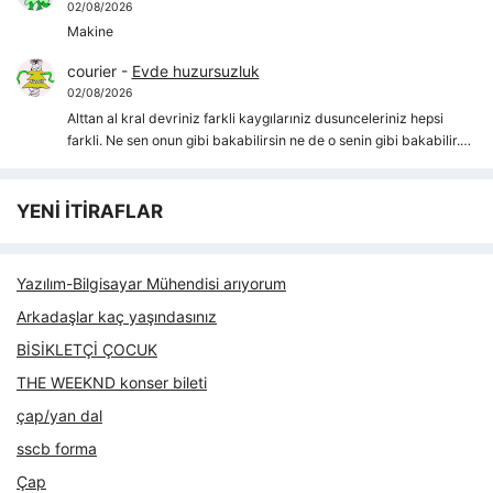
02/08/2026
Makine
courier
-
Evde huzursuzluk
02/08/2026
Alttan al kral devriniz farkli kaygılarıniz dusunceleriniz hepsi
farkli. Ne sen onun gibi bakabilirsin ne de o senin gibi bakabilir.…
YENİ İTİRAFLAR
Yazılım-Bilgisayar Mühendisi arıyorum
Arkadaşlar kaç yaşındasınız
BİSİKLETÇİ ÇOCUK
THE WEEKND konser bileti
çap/yan dal
sscb forma
Çap