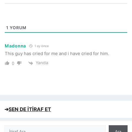
1
YORUM
Madonna
1 ay önce
This guy has cried for me and i have cried for him.
Yanıtla
0
➔
SEN DE İTİRAF ET
Ara
Ara