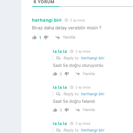
6
YORUM
herhangi biri
2 ay önce
Biraz daha detay verebilir misin ?
Yanıtla
1
la la la
2 ay önce
Reply to
herhangi biri
Saat 5e doğru oturuyordu
Yanıtla
0
la la la
2 ay önce
Reply to
herhangi biri
Saat 5e doğru falandı
Yanıtla
0
la la la
2 ay önce
Reply to
herhangi biri