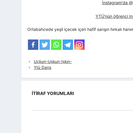
İnstagram'da @yt
YTÜ'nün öğrenci In
Ortabahcede yeşil içecek içen hafif sarışın hırkalı hanı
Uçkun-Uşkun-Işkın-
Ytü Dans
İTIRAF YORUMLARI