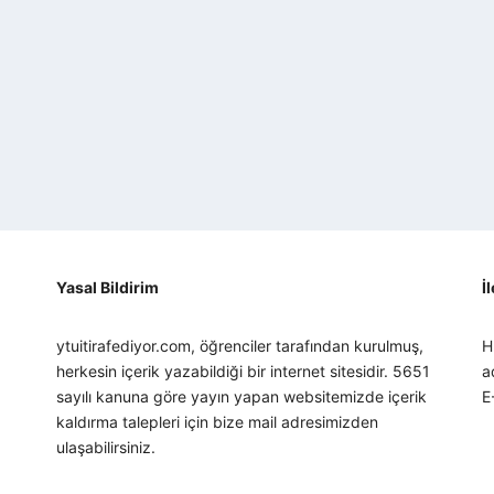
Yasal Bildirim
İ
ytuitirafediyor.com, öğrenciler tarafından kurulmuş,
H
herkesin içerik yazabildiği bir internet sitesidir. 5651
a
sayılı kanuna göre yayın yapan websitemizde içerik
E
kaldırma talepleri için bize mail adresimizden
ulaşabilirsiniz.