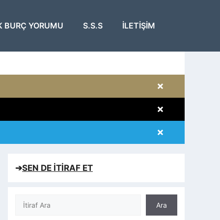
K BURÇ YORUMU
S.S.S
İLETIŞIM
×
×
×
×
➔
SEN DE İTİRAF ET
Ara
Ara