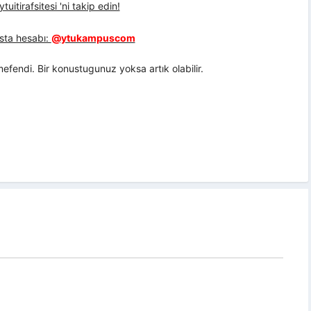
uitirafsitesi 'ni takip edin!
sta hesabı:
@ytukampuscom
mefendi. Bir konustugunuz yoksa artık olabilir.