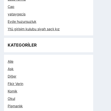
Çap
yataygecis
Evde huzursuzluk
Ytü girişim kulubu siyah saçlı kız
KATEGORİLER
Aile
Aşk
Diğer
Fikir Verin
Komik
Okul
Pişmanlık