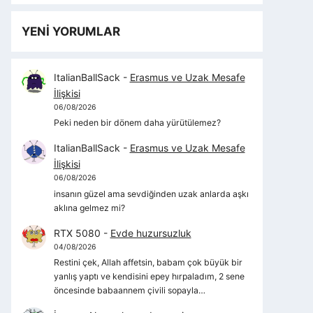
YENİ YORUMLAR
ItalianBallSack
-
Erasmus ve Uzak Mesafe
İlişkisi
06/08/2026
Peki neden bir dönem daha yürütülemez?
ItalianBallSack
-
Erasmus ve Uzak Mesafe
İlişkisi
06/08/2026
insanın güzel ama sevdiğinden uzak anlarda aşkı
aklına gelmez mi?
RTX 5080
-
Evde huzursuzluk
04/08/2026
Restini çek, Allah affetsin, babam çok büyük bir
yanlış yaptı ve kendisini epey hırpaladım, 2 sene
öncesinde babaannem çivili sopayla…