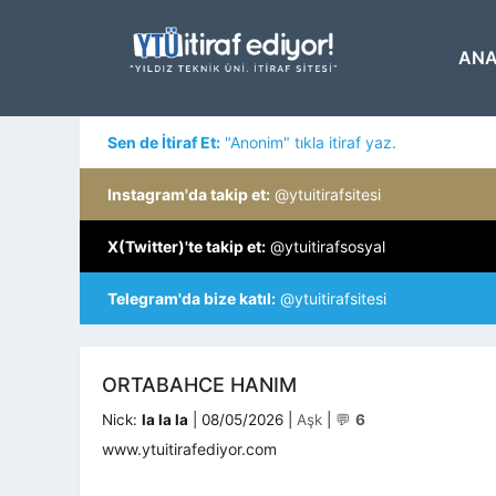
İçeriğe
atla
ANA
Sen de İtiraf Et:
"Anonim" tıkla itiraf yaz.
Instagram'da takip et:
@ytuitirafsitesi
X(Twitter)'te takip et:
@ytuitirafsosyal
Telegram'da bize katıl:
@ytuitirafsitesi
ORTABAHCE HANIM
Kategoriler
Nick:
la la la
|
08/05/2026
|
Aşk
|
💬
6
www.ytuitirafediyor.com