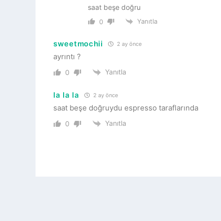
saat beşe doğru
Yanıtla
0
sweetmochii
2 ay önce
ayrıntı ?
Yanıtla
0
la la la
2 ay önce
saat beşe doğruydu espresso taraflarında
Yanıtla
0