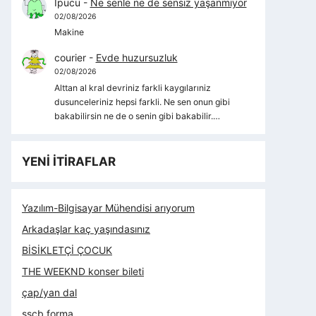
İpucu
-
Ne senle ne de sensiz yaşanmıyor
02/08/2026
Makine
courier
-
Evde huzursuzluk
02/08/2026
Alttan al kral devriniz farkli kaygılarıniz
dusunceleriniz hepsi farkli. Ne sen onun gibi
bakabilirsin ne de o senin gibi bakabilir.…
YENİ İTİRAFLAR
Yazılım-Bilgisayar Mühendisi arıyorum
Arkadaşlar kaç yaşındasınız
BİSİKLETÇİ ÇOCUK
THE WEEKND konser bileti
çap/yan dal
sscb forma