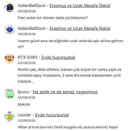
ItalianBallSack
-
Erasmus ve Uzak Mesafe İlişkisi
06/08/2026
Peki neden bir dönem daha yürütülemez?
ItalianBallSack
-
Erasmus ve Uzak Mesafe İlişkisi
06/08/2026
insanın güzel ama sevdiğinden uzak anlarda aşkı aklına gelmez
mi?
RTX 5080
-
Evde huzursuzluk
04/08/2026
Restini çek, Allah affetsin, babam çok büyük bir yanlış yaptı ve
kendisini epey hırpaladım, 2 sene öncesinde babaannem çivili
sopayla…
İpucu
-
Ne senle ne de sensiz yaşanmıyor
02/08/2026
Makine
courier
-
Evde huzursuzluk
02/08/2026
Alttan al kral devriniz farkli kaygılarıniz dusunceleriniz hepsi