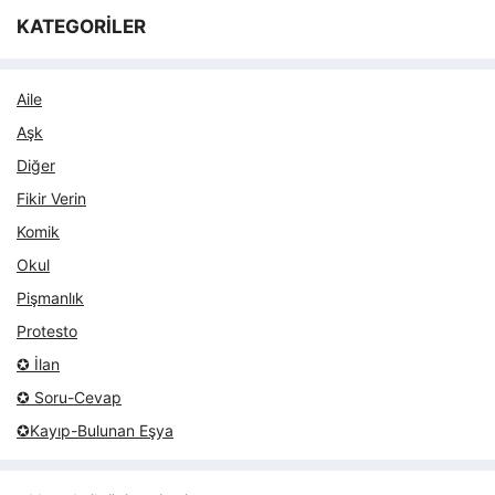
KATEGORİLER
Aile
Aşk
Diğer
Fikir Verin
Komik
Okul
Pişmanlık
Protesto
✪ İlan
✪ Soru-Cevap
✪Kayıp-Bulunan Eşya