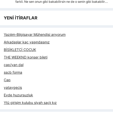
farkli. Ne sen onun gibi bakabilirsin ne de o senin gibi bakabilir.…
YENİ İTİRAFLAR
Yazılım-Bilgisayar Mühendisi arıyorum
Arkadaşlar kaç yaşındasınız
BİSİKLETÇİ ÇOCUK
THE WEEKND konser bileti
çap/yan dal
sscb forma
Çap
yataygecis
Evde huzursuzluk
Ytü girişim kulubu siyah saçlı kız