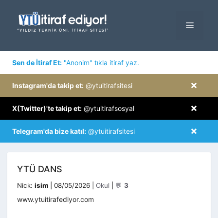
İçeriğe
atla
MENÜ
×
Sen de İtiraf Et:
"Anonim" tıkla itiraf yaz.
×
Instagram'da takip et:
@ytuitirafsitesi
×
X(Twitter)'te takip et:
@ytuitirafsosyal
×
Telegram'da bize katıl:
@ytuitirafsitesi
YTÜ DANS
Kategoriler
Nick:
isim
|
08/05/2026
|
Okul
|
💬
3
www.ytuitirafediyor.com