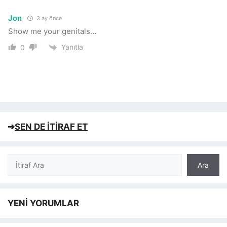
Jon
3 ay önce
Show me your genitals…
Yanıtla
0
➔
SEN DE İTİRAF ET
Ara
Ara
YENİ YORUMLAR