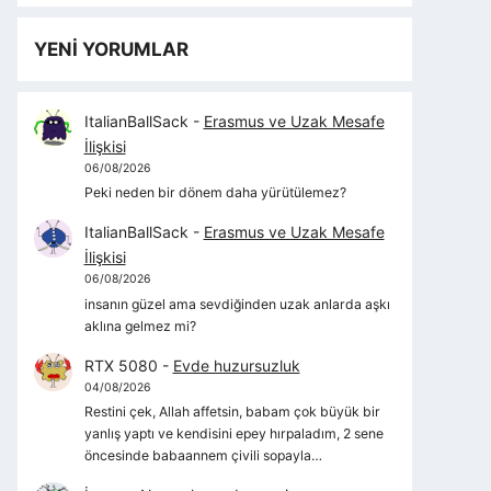
YENİ YORUMLAR
ItalianBallSack
-
Erasmus ve Uzak Mesafe
İlişkisi
06/08/2026
Peki neden bir dönem daha yürütülemez?
ItalianBallSack
-
Erasmus ve Uzak Mesafe
İlişkisi
06/08/2026
insanın güzel ama sevdiğinden uzak anlarda aşkı
aklına gelmez mi?
RTX 5080
-
Evde huzursuzluk
04/08/2026
Restini çek, Allah affetsin, babam çok büyük bir
yanlış yaptı ve kendisini epey hırpaladım, 2 sene
öncesinde babaannem çivili sopayla…