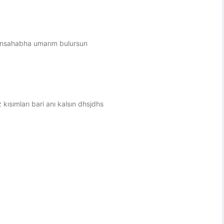
hansahabha umarım bulursun
 kısımları bari anı kalsın dhsjdhs