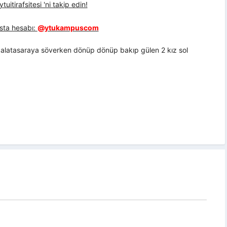
uitirafsitesi 'ni takip edin!
sta hesabı:
@ytukampuscom
 galatasaraya söverken dönüp dönüp bakıp gülen 2 kız sol