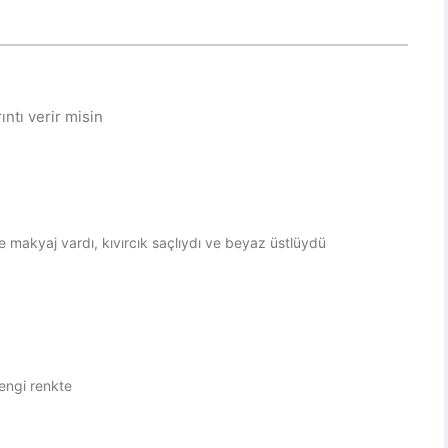
ıntı verir misin
 makyaj vardı, kıvırcık saçlıydı ve beyaz üstlüydü
engi renkte