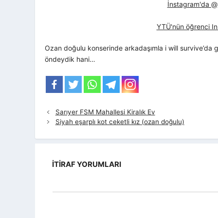
İnstagram'da @yt
YTÜ'nün öğrenci In
Ozan doğulu konserinde arkadaşımla i will survive’da
öndeydik hani…
Sarıyer FSM Mahallesi Kiralık Ev
Siyah eşarplı kot ceketli kız (ozan doğulu)
İTIRAF YORUMLARI