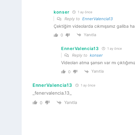
konser
1 ay önce
Reply to
EnnerValencia13
Çektiğim videolarda cıkmışsınız galiba 
Yanıtla
0
EnnerValencia13
1 ay önce
Reply to
konser
Videoları atma şansın var mı çıktığımız
Yanıtla
0
EnnerValencia13
1 ay önce
_fenervalencia.13_
Yanıtla
0