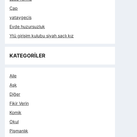
Çap
yataygecis
Evde huzursuzluk
Ytü girişim kulubu siyah saçlı kız
KATEGORİLER
Aile
Aşk
Diğer
Fikir Verin
Komik
Okul
Pişmanlık