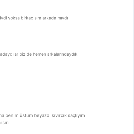
iydi yoksa birkaç sıra arkada mıydı
kadaydılar biz de hemen arkalarındaydık
ama benim üstüm beyazdı kıvırcık saçlıyım
arsın