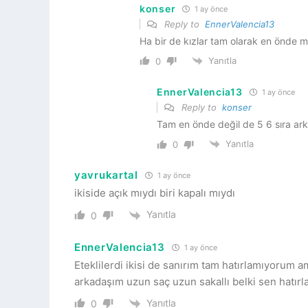
konser
1 ay önce
Reply to
EnnerValencia13
Ha bir de kızlar tam olarak en önde m
Yanıtla
0
EnnerValencia13
1 ay önce
Reply to
konser
Tam en önde değil de 5 6 sıra ar
Yanıtla
0
yavrukartal
1 ay önce
ikiside açık mıydı biri kapalı mıydı
Yanıtla
0
EnnerValencia13
1 ay önce
Eteklilerdi ikisi de sanırım tam hatırlamıyorum 
arkadaşım uzun saç uzun sakallı belki sen hatırl
Yanıtla
0