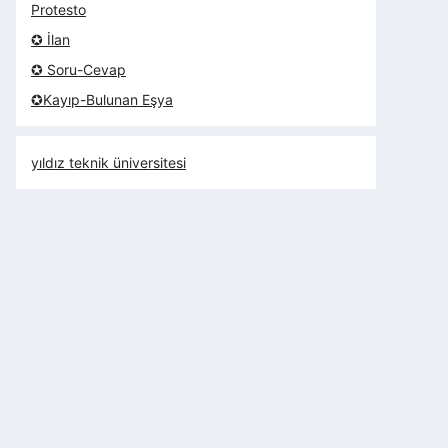
Protesto
✪ İlan
✪ Soru-Cevap
✪Kayıp-Bulunan Eşya
yıldız teknik üniversitesi