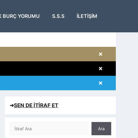
K BURÇ YORUMU
S.S.S
İLETIŞIM
×
×
×
×
➔
SEN DE İTİRAF ET
Ara
Ara