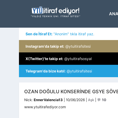
İçeriğe
atla
ANA
Sen de İtiraf Et:
"Anonim" tıkla itiraf yaz.
Instagram'da takip et:
@ytuitirafsitesi
X(Twitter)'te takip et:
@ytuitirafsosyal
Telegram'da bize katıl:
@ytuitirafsitesi
OZAN DOĞULU KONSERINDE GSYE SÖV
Kategoriler
Nick:
EnnerValencia13
|
10/06/2026
|
Aşk
|
💬
10
www.ytuitirafediyor.com