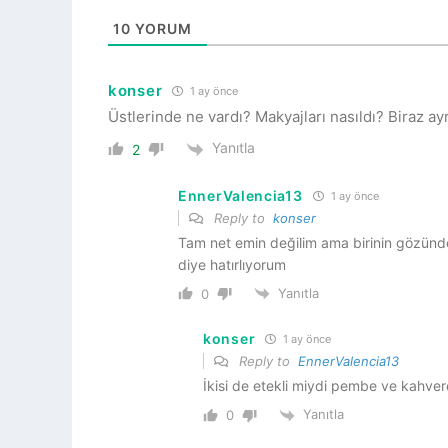
10
YORUM
konser
1 ay önce
Üstlerinde ne vardı? Makyajları nasıldı? Biraz ayr
Yanıtla
2
EnnerValencia13
1 ay önce
Reply to
konser
Tam net emin değilim ama birinin gözünde
diye hatırlıyorum
Yanıtla
0
konser
1 ay önce
Reply to
EnnerValencia13
İkisi de etekli miydi pembe ve kahver
Yanıtla
0