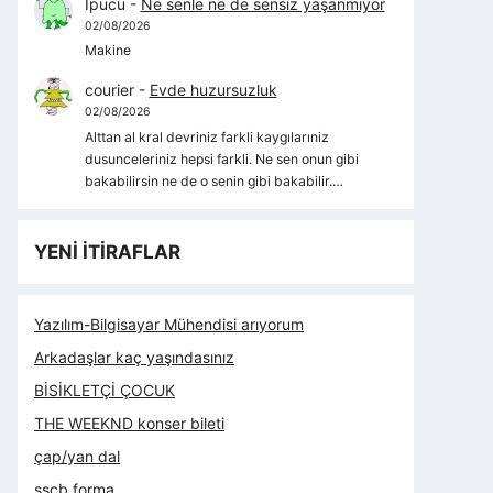
İpucu
-
Ne senle ne de sensiz yaşanmıyor
02/08/2026
Makine
courier
-
Evde huzursuzluk
02/08/2026
Alttan al kral devriniz farkli kaygılarıniz
dusunceleriniz hepsi farkli. Ne sen onun gibi
bakabilirsin ne de o senin gibi bakabilir.…
YENİ İTİRAFLAR
Yazılım-Bilgisayar Mühendisi arıyorum
Arkadaşlar kaç yaşındasınız
BİSİKLETÇİ ÇOCUK
THE WEEKND konser bileti
çap/yan dal
sscb forma