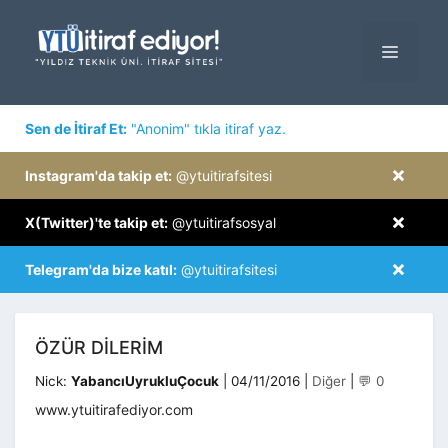
İçeriğe
atla
MENÜ
×
Sen de İtiraf Et:
"Anonim" tıkla itiraf yaz.
×
Instagram'da takip et:
@ytuitirafsitesi
×
X(Twitter)'te takip et:
@ytuitirafsosyal
×
Telegram'da bize katıl:
@ytuitirafsitesi
ÖZÜR DILERIM
Kategoriler
Nick:
YabancıUyrukluÇocuk
|
04/11/2016
|
Diğer
|
💬 0
www.ytuitirafediyor.com