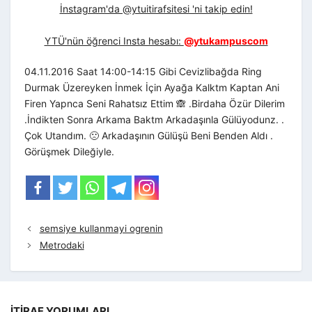
İnstagram'da @ytuitirafsitesi 'ni takip edin!
YTÜ'nün öğrenci Insta hesabı:
@ytukampuscom
04.11.2016 Saat 14:00-14:15 Gibi Cevizlibağda Ring
Durmak Üzereyken İnmek İçin Ayağa Kalktm Kaptan Ani
Firen Yapnca Seni Rahatsız Ettim 🙈 .Birdaha Özür Dilerim
.İndikten Sonra Arkama Baktm Arkadaşınla Gülüyodunz. .
Çok Utandım. 🙁 Arkadaşının Gülüşü Beni Benden Aldı .
Görüşmek Dileğiyle.
semsiye kullanmayi ogrenin
Metrodaki
İTIRAF YORUMLARI