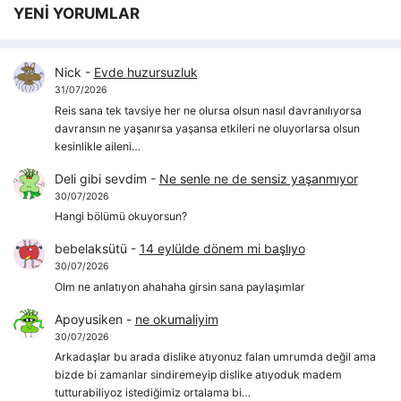
YENİ YORUMLAR
Nick
-
Evde huzursuzluk
31/07/2026
Reis sana tek tavsiye her ne olursa olsun nasıl davranılıyorsa
davransın ne yaşanırsa yaşansa etkileri ne oluyorlarsa olsun
kesinlikle aileni…
Deli gibi sevdim
-
Ne senle ne de sensiz yaşanmıyor
30/07/2026
Hangi bölümü okuyorsun?
bebelaksütü
-
14 eylülde dönem mi başlıyo
30/07/2026
Olm ne anlatıyon ahahaha girsin sana paylaşımlar
Apoyusiken
-
ne okumaliyim
30/07/2026
Arkadaşlar bu arada dislike atıyonuz falan umrumda değil ama
bizde bi zamanlar sindiremeyip dislike atıyoduk madem
tutturabiliyoz istediğimiz ortalama bi…