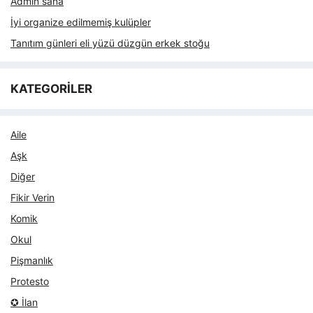
Admin sana
İyi organize edilmemiş kulüpler
Tanıtım günleri eli yüzü düzgün erkek stoğu
KATEGORİLER
Aile
Aşk
Diğer
Fikir Verin
Komik
Okul
Pişmanlık
Protesto
✪ İlan