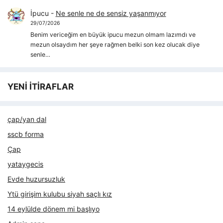
İpucu
-
Ne senle ne de sensiz yaşanmıyor
29/07/2026
Benim vericeğim en büyük ipucu mezun olmam lazımdı ve
mezun olsaydım her şeye rağmen belki son kez olucak diye
senle…
YENİ İTİRAFLAR
çap/yan dal
sscb forma
Çap
yataygecis
Evde huzursuzluk
Ytü girişim kulubu siyah saçlı kız
14 eylülde dönem mi başlıyo