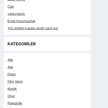
Çap
yataygecis
Evde huzursuzluk
Ytü girişim kulubu siyah saçlı kız
KATEGORİLER
Aile
Aşk
Diğer
Fikir Verin
Komik
Okul
Pişmanlık