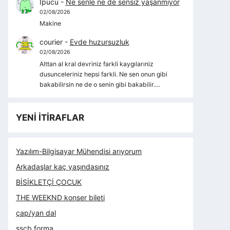
İpucu
-
Ne senle ne de sensiz yaşanmıyor
02/08/2026
Makine
courier
-
Evde huzursuzluk
02/08/2026
Alttan al kral devriniz farkli kaygılarıniz
dusunceleriniz hepsi farkli. Ne sen onun gibi
bakabilirsin ne de o senin gibi bakabilir.…
YENİ İTİRAFLAR
Yazılım-Bilgisayar Mühendisi arıyorum
Arkadaşlar kaç yaşındasınız
BİSİKLETÇİ ÇOCUK
THE WEEKND konser bileti
çap/yan dal
sscb forma