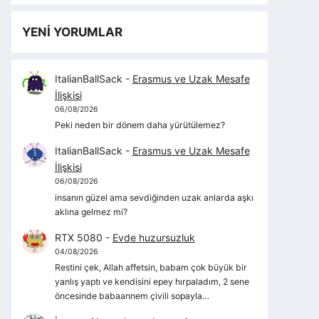
YENİ YORUMLAR
ItalianBallSack
-
Erasmus ve Uzak Mesafe
İlişkisi
06/08/2026
Peki neden bir dönem daha yürütülemez?
ItalianBallSack
-
Erasmus ve Uzak Mesafe
İlişkisi
06/08/2026
insanın güzel ama sevdiğinden uzak anlarda aşkı
aklına gelmez mi?
RTX 5080
-
Evde huzursuzluk
04/08/2026
Restini çek, Allah affetsin, babam çok büyük bir
yanlış yaptı ve kendisini epey hırpaladım, 2 sene
öncesinde babaannem çivili sopayla…