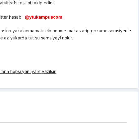
uitirafsitesi 'ni takip edin!
tter hesabı:
@ytukampuscom
ambasina yakalanmamak icin onume makas atip gozume semsiyenle
ide az yukarda tut su semsiyeyi nolur.
ların hepsi yeni yâre yazılsın