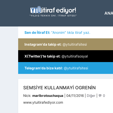
İçeriğe
atla
ANA
Sen de İtiraf Et:
"Anonim" tıkla itiraf yaz.
Instagram'da takip et:
@ytuitirafsitesi
X(Twitter)'te takip et:
@ytuitirafsosyal
Telegram'da bize katıl:
@ytuitirafsitesi
SEMSIYE KULLANMAYI OGRENIN
Kategoriler
Nick:
marlbrotouchaqua
|
04/11/2016
|
Diğer
|
💬 0
www.ytuitirafediyor.com