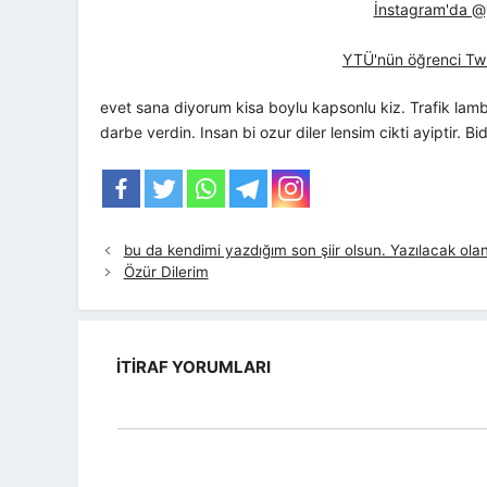
İnstagram'da @yt
YTÜ'nün öğrenci Twi
evet sana diyorum kisa boylu kapsonlu kiz. Trafik l
darbe verdin. Insan bi ozur diler lensim cikti ayiptir. B
bu da kendimi yazdığım son şiir olsun. Yazılacak olan
Özür Dilerim
İTIRAF YORUMLARI