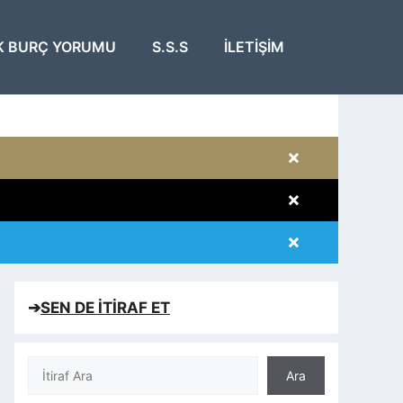
K BURÇ YORUMU
S.S.S
İLETIŞIM
×
×
×
×
➔
SEN DE İTİRAF ET
Ara
Ara