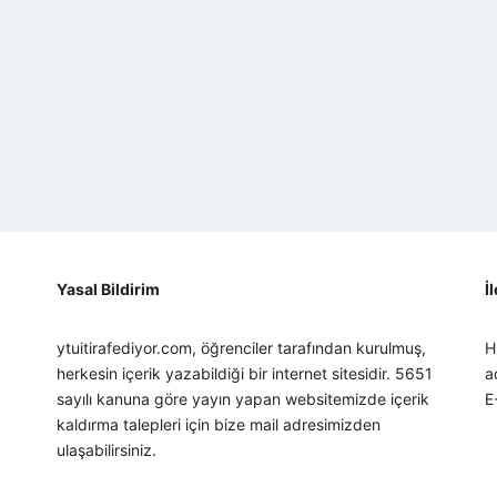
Yasal Bildirim
İ
ytuitirafediyor.com, öğrenciler tarafından kurulmuş,
H
herkesin içerik yazabildiği bir internet sitesidir. 5651
a
sayılı kanuna göre yayın yapan websitemizde içerik
E
kaldırma talepleri için bize mail adresimizden
ulaşabilirsiniz.