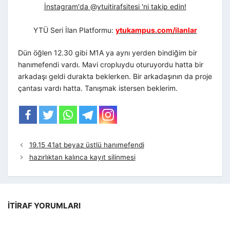
İnstagram'da @ytuitirafsitesi 'ni takip edin!
YTÜ Seri İlan Platformu:
ytukampus.com/ilanlar
Dün öğlen 12.30 gibi M1A ya aynı yerden bindiğim bir
hanımefendi vardı. Mavi cropluydu oturuyordu hatta bir
arkadaşı geldi durakta beklerken. Bir arkadaşının da proje
çantası vardı hatta. Tanışmak istersen beklerim.
19.15 41at beyaz üstlü hanımefendi
hazırlıktan kalınca kayıt silinmesi
İTIRAF YORUMLARI