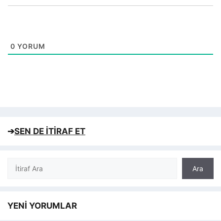
0
YORUM
➔
SEN DE İTİRAF ET
Ara
Ara
YENİ YORUMLAR