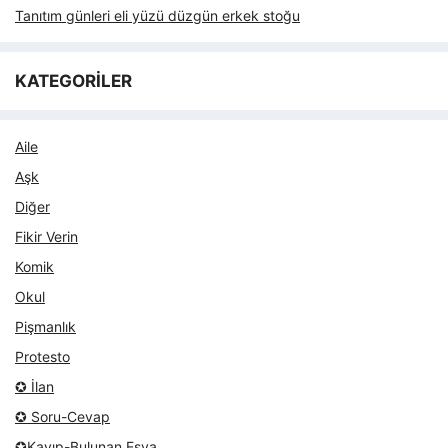
Tanıtım günleri eli yüzü düzgün erkek stoğu
KATEGORİLER
Aile
Aşk
Diğer
Fikir Verin
Komik
Okul
Pişmanlık
Protesto
✪ İlan
✪ Soru-Cevap
✪Kayıp-Bulunan Eşya