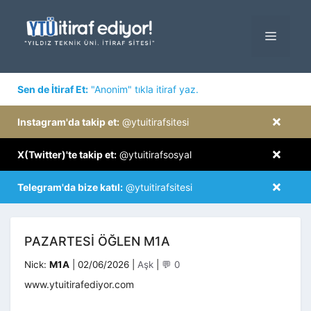
İçeriğe
atla
MENÜ
×
Sen de İtiraf Et:
"Anonim" tıkla itiraf yaz.
×
Instagram'da takip et:
@ytuitirafsitesi
×
X(Twitter)'te takip et:
@ytuitirafsosyal
×
Telegram'da bize katıl:
@ytuitirafsitesi
PAZARTESI ÖĞLEN M1A
Kategoriler
Nick:
M1A
|
02/06/2026
|
Aşk
|
💬 0
www.ytuitirafediyor.com