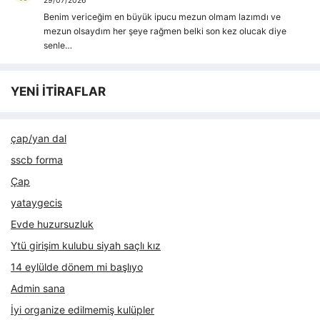
29/07/2026
Benim vericeğim en büyük ipucu mezun olmam lazımdı ve
mezun olsaydım her şeye rağmen belki son kez olucak diye
senle…
YENİ İTİRAFLAR
çap/yan dal
sscb forma
Çap
yataygecis
Evde huzursuzluk
Ytü girişim kulubu siyah saçlı kız
14 eylülde dönem mi başlıyo
Admin sana
İyi organize edilmemiş kulüpler