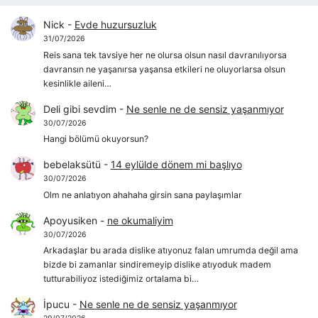
Nick
-
Evde huzursuzluk
31/07/2026
Reis sana tek tavsiye her ne olursa olsun nasıl davranılıyorsa
davransın ne yaşanırsa yaşansa etkileri ne oluyorlarsa olsun
kesinlikle aileni…
Deli gibi sevdim
-
Ne senle ne de sensiz yaşanmıyor
30/07/2026
Hangi bölümü okuyorsun?
bebelaksütü
-
14 eylülde dönem mi başlıyo
30/07/2026
Olm ne anlatıyon ahahaha girsin sana paylaşımlar
Apoyusiken
-
ne okumaliyim
30/07/2026
Arkadaşlar bu arada dislike atıyonuz falan umrumda değil ama
bizde bi zamanlar sindiremeyip dislike atıyoduk madem
tutturabiliyoz istediğimiz ortalama bi…
İpucu
-
Ne senle ne de sensiz yaşanmıyor