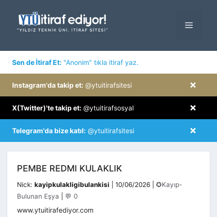
İçeriğe
atla
MENÜ
×
Sen de İtiraf Et:
"Anonim" tıkla itiraf yaz.
×
Instagram'da takip et:
@ytuitirafsitesi
×
X(Twitter)'te takip et:
@ytuitirafsosyal
×
Telegram'da bize katıl:
@ytuitirafsitesi
PEMBE REDMI KULAKLIK
Kategoriler
Nick:
kayipkulakligibulankisi
|
10/06/2026
|
✪Kayıp-
Bulunan Eşya
|
💬 0
www.ytuitirafediyor.com