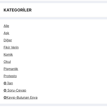
KATEGORİLER
Aile
Aşk
Diğer
Fikir Verin
Komik
Okul
Pişmanlık
Protesto
✪ İlan
✪ Soru-Cevap
✪Kayıp-Bulunan Eşya