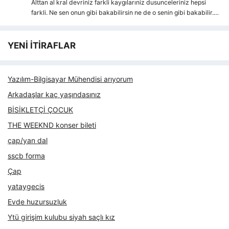
Alttan al kral devriniz farkli kaygılarıniz dusunceleriniz hepsi
farkli. Ne sen onun gibi bakabilirsin ne de o senin gibi bakabilir.…
YENİ İTİRAFLAR
Yazılım-Bilgisayar Mühendisi arıyorum
Arkadaşlar kaç yaşındasınız
BİSİKLETÇİ ÇOCUK
THE WEEKND konser bileti
çap/yan dal
sscb forma
Çap
yataygecis
Evde huzursuzluk
Ytü girişim kulubu siyah saçlı kız