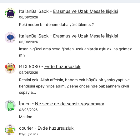
ItalianBallSack
-
Erasmus ve Uzak Mesafe İlişkisi
06/08/2026
Peki neden bir dönem daha yürütülemez?
ItalianBallSack
-
Erasmus ve Uzak Mesafe İlişkisi
06/08/2026
insanın güzel ama sevdiğinden uzak anlarda aşkı aklına gelmez
mi?
RTX 5080
-
Evde huzursuzluk
04/08/2026
Restini çek, Allah affetsin, babam çok büyük bir yanlış yaptı ve
kendisini epey hırpaladım, 2 sene öncesinde babaannem çivili
sopayla…
İpucu
-
Ne senle ne de sensiz yaşanmıyor
02/08/2026
Makine
courier
-
Evde huzursuzluk
02/08/2026