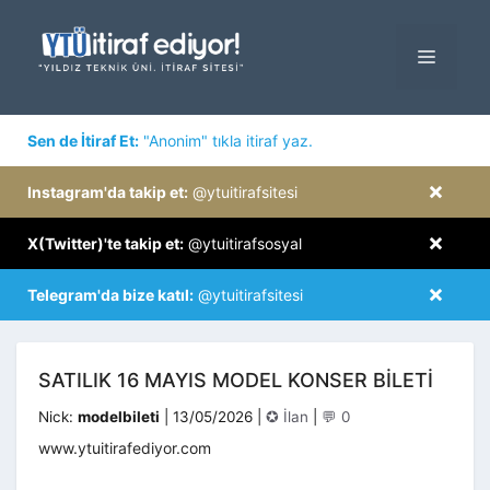
İçeriğe
atla
MENÜ
×
Sen de İtiraf Et:
"Anonim" tıkla itiraf yaz.
×
Instagram'da takip et:
@ytuitirafsitesi
×
X(Twitter)'te takip et:
@ytuitirafsosyal
×
Telegram'da bize katıl:
@ytuitirafsitesi
SATILIK 16 MAYIS MODEL KONSER BILETI
Kategoriler
Nick:
modelbileti
|
13/05/2026
|
✪ İlan
|
💬 0
www.ytuitirafediyor.com