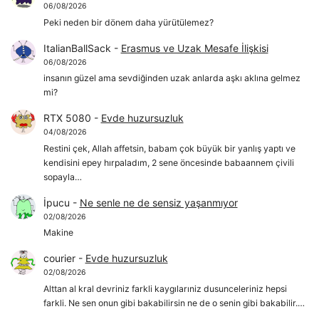
06/08/2026
Peki neden bir dönem daha yürütülemez?
ItalianBallSack
-
Erasmus ve Uzak Mesafe İlişkisi
06/08/2026
insanın güzel ama sevdiğinden uzak anlarda aşkı aklına gelmez
mi?
RTX 5080
-
Evde huzursuzluk
04/08/2026
Restini çek, Allah affetsin, babam çok büyük bir yanlış yaptı ve
kendisini epey hırpaladım, 2 sene öncesinde babaannem çivili
sopayla…
İpucu
-
Ne senle ne de sensiz yaşanmıyor
02/08/2026
Makine
courier
-
Evde huzursuzluk
02/08/2026
Alttan al kral devriniz farkli kaygılarıniz dusunceleriniz hepsi
farkli. Ne sen onun gibi bakabilirsin ne de o senin gibi bakabilir.…