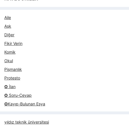
Aile
Aşk
Diğer
Fikir Verin
Komik
Okul
Pişmanlık
Protesto
✪ İlan
✪ Soru-Cevap
✪Kayıp-Bulunan Eşya
yıldız teknik üniversitesi