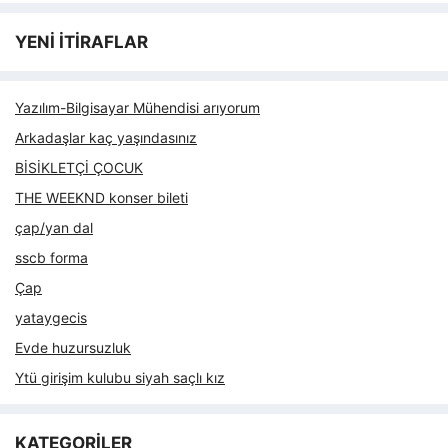
YENİ İTİRAFLAR
Yazılım-Bilgisayar Mühendisi arıyorum
Arkadaşlar kaç yaşındasınız
BİSİKLETÇİ ÇOCUK
THE WEEKND konser bileti
çap/yan dal
sscb forma
Çap
yataygecis
Evde huzursuzluk
Ytü girişim kulubu siyah saçlı kız
KATEGORİLER